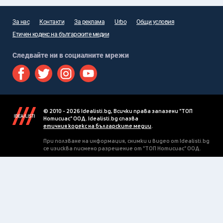
За нас
Контакти
За реклама
Urbo
Общи условия
Етичен кодекс на българските медии
Следвайте ни в социалните мрежи
© 2010 - 2026 Idealisti.bg, Всички права запазени "ТОП
Нотисиас" ООД. Idealisti.bg спазва
етичния кодекс на българските медии
.
При ползване на информация, снимки и видео от Idealisti.bg
се изисква писмено разрешение от "ТОП Нотисиас" ООД.