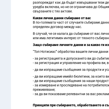
разпореждат как да бъдат извършвани тези де
уредба включва, но не се ограничава до Общия
свързаните с тях актове.
Какви лични данни събираме от вас
В по-голямата част от случаите събираме данн
определен договор между нас.
В случай, че се налага да събираме от вас лич
или има легитимен интерес от тяхното събиран
Защо събираме личните данни и за какво ги и
“Топ Нотисиас” обработва вашите лични данни з
- за регистрацията и допускането ви до събити
- за регистрация и управление на профила ви, 
- да ви изпращаме съобщения за продукти и ус
- да ви изпращаме имейл бюлетини, за които ви
- да ви изпращаме съобщения за наши продукти 
- за измерване и проследяване на потребителс
преживяване;
- за да ви показваме релевантни за вас рекла
Принципи при събирането, обработването и съ