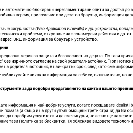
 и автоматично блокирани нерегламентирани опити за достъп до ак
мобилна версия, приложение или десктоп браузър, информация дали
 на сигурността (Web Application Firewalls) и др. устройства, попад
технически проблеми, откриване на злонамерени действия и др. от 
 адрес, URL, информация за браузър и устройство.
дини
редпазни мерки за защита и безопасност на децата. По тази причин
с” без изричното съгласие на свой родител/настойник. “Топ Нотисиа
ие на родител/настойник, в най-кратък срок, след като сме информи
не публикувайте никаква информация за себе си, включително, но не
инструменти за да подобри представянето на сайта и вашето прежив
ата информация и най-добрите услуги, когато посещавате idealisti.
ва ни помага (а също и на други упълномощени трети страни) да Ви 
а да подобрим услугите си и да сме сигурни, че лесно ще намерите 
ваме тази Политика за бисквитки. Тя обяснява видовете технологии