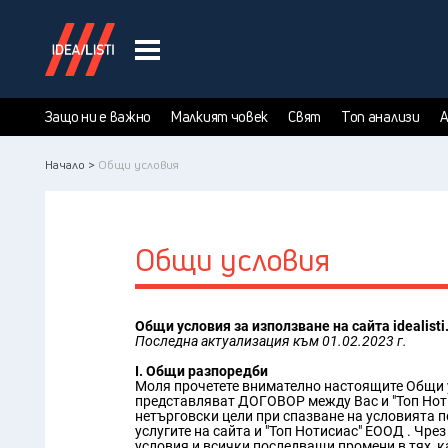
Защо ни е важно
Малкият човек
Свят
Топ анализи
А
Начало >
Общи условия
Общи условия
Общи условия за използване на сайта idealisti
Последна актуализация към 01.02.2023 г.
I. Общи разпоредби
Моля прочетете внимателно настоящите Общи усл
представляват ДОГОВОР между Вас и "Топ Нотиси
нетърговски цели при спазване на условията 
услугите на сайта и "Топ Нотисиас" ЕООД . Чре
условия и всички последващи промени в тях, как