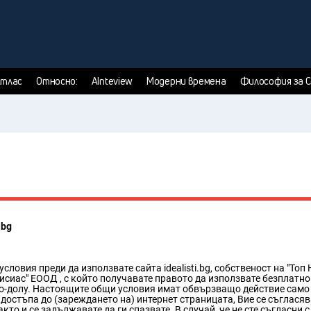
тлас
Относно:
AInteview
Модерни времена
Философия за 
.bg
овия преди да използвате сайта idealisti.bg, собственост на "Топ
ас" ЕООД , с който получавате правото да използвате безплатно усл
по-долу. Настоящите общи условия имат обвързващо действие само
з достъпа до (зареждането на) интернет страницата, Вие се съглас
то и се задължавате да ги спазвате. В случай, че не сте съгласни с