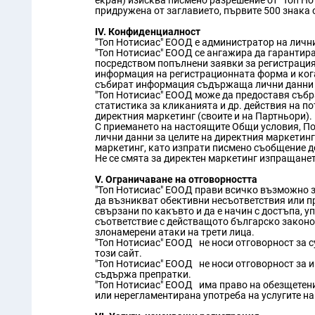
екран) изисква писмено разрешение от "Топ Но
придружена от заглавието, първите 500 знака о
IV. Конфиденциалност
"Топ Нотисиас" ЕООД е администратор на лични
"Топ Нотисиас" ЕООД се ангажира да гарантир
посредством попълнени заявки за регистрация.
информация на регистрационната форма и ког
събират информация съдържаща лични данни и
"Топ Нотисиас" ЕООД може да предоставя събр
статистика за кликанията и др. действия на по
директния маркетинг (своите и на Партньори).
С приемането на настоящите Общи условия, Пот
лични данни за целите на директния маркетинг
маркетинг, като изпрати писмено съобщение до 
Не се смята за директен маркетинг изпращанет
V. Ограничаване на отговорността
"Топ Нотисиас" ЕООД прави всичко възможно з
да възникват обективни несъответствия или про
свързани по какъвто и да е начин с достъпа, 
съответствие с действащото българско законод
злонамерени атаки на трети лица.
"Топ Нотисиас" ЕООД не носи отговорност за 
този сайт.
"Топ Нотисиас" ЕООД не носи отговорност за и
съдържа препратки.
"Топ Нотисиас" ЕООД има право на обезщетение
или нерегламентирана употреба на услугите на