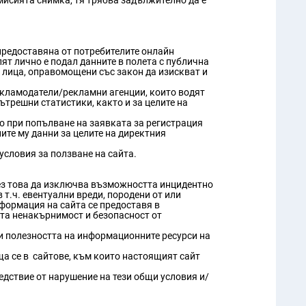
мисията снимка, тя трябва задължително да е
предоставяна от потребителите онлайн
ят лично е подал данните в полета с публична
лица, оправомощени със закон да изискват и
екламодатели/рекламни агенции, които водят
ътрешни статистики, както и за целите на
о при попълване на заявката за регистрация
ите му данни за целите на директния
условия за ползване на сайта.
без това да изключва възможността инцидентно
 т.ч. евентуални вреди, породени от или
нформация на сайта се предоставя в
ата ненакърнимост и безопасност от
 и полезността на информационните ресурси на
ща се в сайтове, към които настоящият сайт
едствие от нарушение на тези общи условия и/