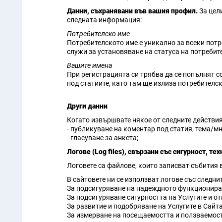
Данни, съхранявани във вашия профил.
За цел
следната информация:
Потребителско име
Потребителското име е уникално за всеки потр
служи за установяване на статуса на потребит
Вашите имена
При регистрацията си трябва да се попълнят с
под статиите, като там ще излиза потребителск
Други данни
Когато извършвате някое от следните действи
- публикуване на коментар под статия, тема/м
- гласуване за анкета;
Логове (Log files), свързани със сигурност, т
Логовете са файлове, които записват събития 
В сайтовете ни се използват логове със следнит
За подсигуряване на надеждното функциониран
За подсигуряване сигурността на Услугите и о
За развитие и подобряване на Услугите в Сайта
За измерване на посещаемостта и ползваемост