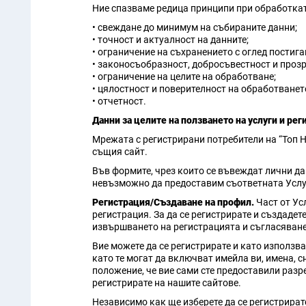
Ние спазваме редица принципи при обработкат
• свеждане до минимум на събираните данни;
• точност и актуалност на данните;
• ограничение на съхранението с оглед постиган
• законосъобразност, добросъвестност и прозр
• ограничение на целите на обработване;
• цялостност и поверителност на обработванет
• отчетност.
Данни за целите на ползването на услуги и рег
Мрежата с регистрирани потребители на “Топ Н
същия сайт.
Във формите, чрез които се въвеждат лични да
невъзможно да предоставим съответната Услуг
Регистрация/Създаване на профил.
Част от Ус
регистрация. За да се регистрирате и създадет
извършването на регистрацията и съгласяването
Вие можете да се регистрирате и като използв
като те могат да включват имейла ви, имена, 
положение, че вие сами сте предоставили разр
регистрирате на нашите сайтове.
Независимо как ще изберете да се регистрират