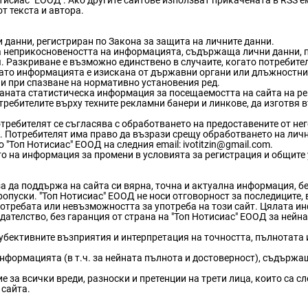
тисиас" ЕООД . Ако другите сайтове използват прикачената в RSS е
т текста и автора.
 данни, регистриран по Закона за защита на личните данни.
а неприкосновеността на информацията, съдържаща лични данни, 
 Разкриване е възможно единствено в случаите, когато потребител
ато информацията е изискана от държавни органи или длъжностни 
 при спазване на нормативно установения ред.
аната статистическа информация за посещаемостта на сайта на р
требителите върху техните рекламни банери и линкове, да изготвя в
ребителят се съгласява с обработването на предоставените от нег
. Потребителят има право да възрази срещу обработването на личн
"Топ Нотисиас" ЕООД на следния email: ivotitzin@gmail.com.
о на информация за промени в условията за регистрация и общите 
а да поддържа на сайта си вярна, точна и актуална информация, 
пуски. "Топ Нотисиас" ЕООД не носи отговорност за последиците, в
употребата или невъзможността за употреба на този сайт. Цялата и
ателство, без гаранция от страна на "Топ Нотисиас" ЕООД за нейн
субективните възприятия и интерпретация на точността, пълнотата
нформацията (в т.ч. за нейната пълнота и достоверност), съдържа
 за всички вреди, разноски и претенции на трети лица, които са сл
 сайта.