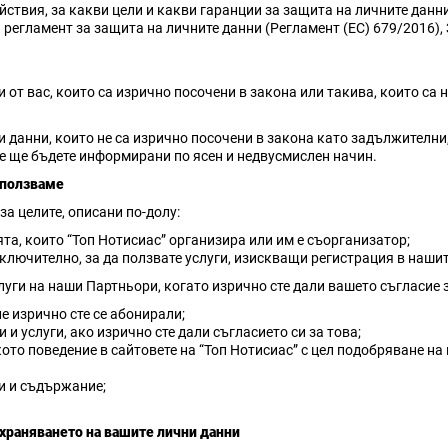
йствия, за какви цели и какви гаранции за защита на личните дан
 регламент за защита на личните данни (Регламент (ЕС) 679/2016), 
и от вас, които са изрично посочени в закона или такива, които са
ни данни, които не са изрично посочени в закона като задължителни
е ще бъдете информирани по ясен и недвусмислен начин.
зползваме
а целите, описани по-долу:
ята, които “Топ Нотисиас” организира или им е съорганизатор;
включително, за да ползвате услуги, изискващи регистрация в нашит
луги на наши Партньори, когато изрично сте дали вашето съгласие з
е изрично сте се абонирали;
и услуги, ако изрично сте дали съгласието си за това;
кото поведение в сайтовете на “Топ Нотисиас” с цел подобряване н
ми и съдържание;
храняването на вашите лични данни