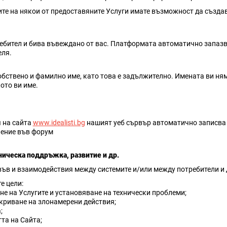
ите на някои от предоставяните Услуги имате възможност да създа
ебител и бива въвеждано от вас. Платформата автоматично запазва
еля.
обствено и фамилно име, като това е задължително. Имената ви ням
ото ви име.
я на сайта
www.idealisti.bg
нашият уеб сървър автоматично записва ва
нение във форум
ехническа поддръжка, развитие и др.
във и взаимодействия между системите и/или между потребители и 
е цели:
е на Услугите и установяване на технически проблеми;
ткриване на злонамерени действия;
;
та на Сайта;