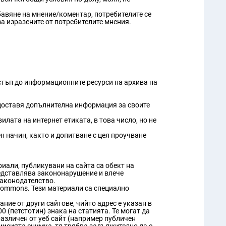
бавяне на мнение/коментар, потребителите се
за изразените от потребителите мнения.
стъп до информационните ресурси на архива на
едоставя допълнителна информация за своите
ата на интернет етиката, в това число, но не
н начин, както и допитване с цел проучване
иали, публикувани на сайта са обект на
редставлява закононарушение и влече
законодателство.
 Commons. Тези материали са специално
ие от други сайтове, чийто адрес е указан в
 (петстотин) знака на статията. Те могат да
азличен от уеб сайт (например публичен