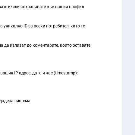
вате и/или съхранявате във вашия профил
 уникално ID за всеки потребител, като то
а да излизат до коментарите, които оставяте
шия IP адрес, дата и час (timestamp):
дадена система.