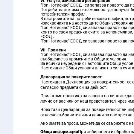
VI. Услуги, изискващи регистрация
"Топ Нотисиас" ЕООД си запазва правото да п
Потребителите имат възможност да получат бе
потребителски профил.
В настройките на потребителския профил, потр
изискванията на настоящите Общи условия на 
"Топ Нотисиас" ЕООД си запазва правото да пр
които по своя преценка счита за неприемливи,
ЕООД .
"Топ Нотисиас" ЕООД си запазва правото да пр
VII. Промени
"Топ Нотисиас" ЕООД си запазва правото да из
съобщение за промените в Общите условия.
За всички неуредени с настоящите Общи услов
Настоящите Общи условия влизат в сила считан
Декларация за поверителност
Настоящата Декларация за поверителност се от
съгласно предмета си на дейност.
Прилагаме политика за защита на личните данн
лично от вас или от наш представител, чрез и
Чрез тази Декларация за поверителност ви инф
относно събраните лични данни за вас чрез на
Ако имате въпроси, можете да се свържете с н
Обща информация
При събирането и обработва