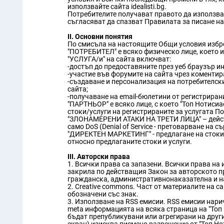
използвайте сайта idealisti.bg.
Потребителите получават правото да използват
съгласяват да спазват Правилата за писане на 
II. Основни понятия
По смисъла на настоящите Общи условия избро
"ПОТРЕБИТЕЛ" е всяко физическо лице, което изп
"УСЛУГА/и" на сайта включват:
-достъп до предоставяните през уеб браузър и
-участие във форумите на сайта чрез коментир
-създаване и персонализация на потребителск
сайта;
-получаване на email-бюлетини от регистрирани
"ПАРТНЬОР" е всяко лице, с което "Топ Нотиси
стоки/услуги на регистрираните за услугата По
"ЗЛОНАМЕРЕНИ АТАКИ НА ТРЕТИ ЛИЦА" – действия
само DoS (Denial of Service - претоварване на 
"ДИРЕКТЕН МАРКЕТИНГ" - предлагане на стоки и
относно предлаганите стоки и услуги.
III. Авторски права
1. Всички права са запазени. Всички права на
закрила по действащия Закон за авторското п
гражданска, административнонаказателна и на
2. Creative commons. Част от материалите на с
обозначени със знак.
3. Използване на RSS емисии. RSS емисии нари
meta информацията на всяка страница на "Топ Н
бъдат препубликувани или агрегирани на други