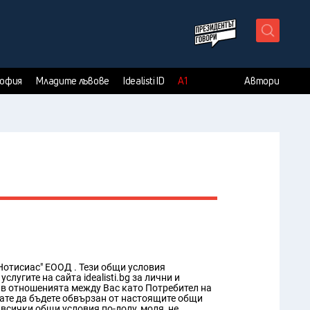
X
София
Младите лъвове
Idealisti ID
А1
Автори
 Нотисиас" ЕООД . Тези общи условия
угите на сайта idealisti.bg за лични и
 в отношенията между Вас като Потребител на
явате да бъдете обвързан от настоящите общи
 всички общи условия по-долу, моля, не