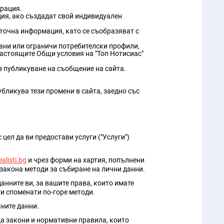
трация.
ция, ако създадат свой индивидуален
 точна информация, като се съобразяват с
рани или ограничи потребителски профили,
настоящите Общи условия на "Топ Нотисиас"
з публикуване на съобщение на сайта.
бликува тези промени в сайта, заедно със
цел да ви предостави услуги ("Услуги")
alisti.bg
и чрез форми на хартия, попълнени
 закона методи за събиране на лични данни.
нните ви, за вашите права, които имате
и споменати по-горе методи.
чните данни.
ца закони и нормативни правила, които