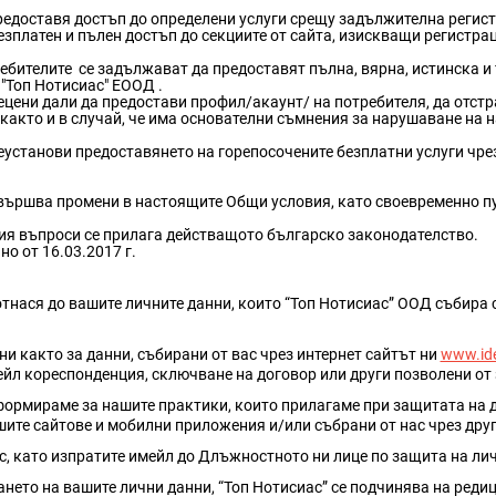
редоставя достъп до определени услуги срещу задължителна регис
зплатен и пълен достъп до секциите от сайта, изискващи регистра
ебителите се задължават да предоставят пълна, вярна, истинска и
"Топ Нотисиас" ЕООД .
ецени дали да предостави профил/акаунт/ на потребителя, да отст
 както и в случай, че има основателни съмнения за нарушаване на 
еустанови предоставянето на горепосочените безплатни услуги чре
вършва промени в настоящите Общи условия, като своевременно пу
ия въпроси се прилага действащото българско законодателство.
о от 16.03.2017 г.
нася до вашите личните данни, които “Топ Нотисиас” ООД събира с 
и както за данни, събирани от вас чрез интернет сайтът ни
www.ide
мейл кореспонденция, сключване на договор или други позволени от
ормираме за нашите практики, които прилагаме при защитата на да
шите сайтове и мобилни приложения и/или събрани от нас чрез друг
ас, като изпратите имейл до Длъжностното ни лице по защита на ли
нето на вашите лични данни, “Топ Нотисиас” се подчинява на реди