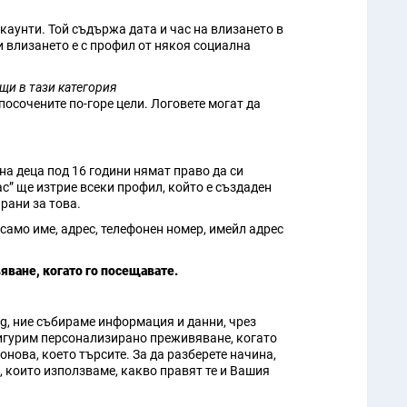
аунти. Той съдържа дата и час на влизането в
 влизането е с профил от някоя социална
ащи в тази категория
посочените по-горе цели. Логовете могат да
а деца под 16 години нямат право да си
с” ще изтрие всеки профил, който е създаден
рани за това.
 само име, адрес, телефонен номер, имейл адрес
яване, когато го посещавате.
bg, ние събираме информация и данни, чрез
осигурим персонализирано преживяване, когато
онова, което търсите. За да разберете начина,
, които използваме, какво правят те и Вашия