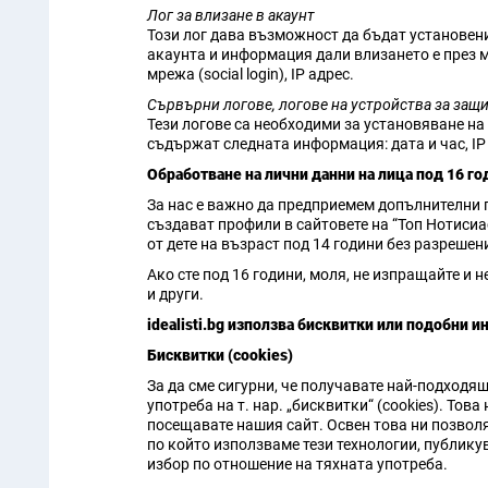
Лог за влизане в акаунт
Този лог дава възможност да бъдат установени
акаунта и информация дали влизането е през 
мрежа (social login), IP адрес.
Сървърни логове, логове на устройства за защита
Тези логове са необходими за установяване на 
съдържат следната информация: дата и час, IP
Oбработване на лични данни на лица под 16 го
За нас е важно да предприемем допълнителни п
създават профили в сайтовете на “Топ Нотисиа
от дете на възраст под 14 години без разрешен
Ако сте под 16 години, моля, не изпращайте и 
и други.
idealisti.bg използва бисквитки или подобни 
Бисквитки (cookies)
За да сме сигурни, че получавате най-подходящ
употреба на т. нар. „бисквитки“ (cookies). То
посещавате нашия сайт. Освен това ни позволяв
по който използваме тези технологии, публику
избор по отношение на тяхната употреба.