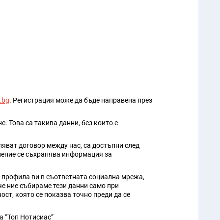
.bg
. Регистрация може да бъде направена през
. Това са такива данни, без които е
ляват договор между нас, са достъпни след
лнение се съхранява информация за
от профила ви в съответната социална мрежа,
че ние събираме тези данни само при
ст, която се показва точно преди да се
а “Топ Нотисиас”