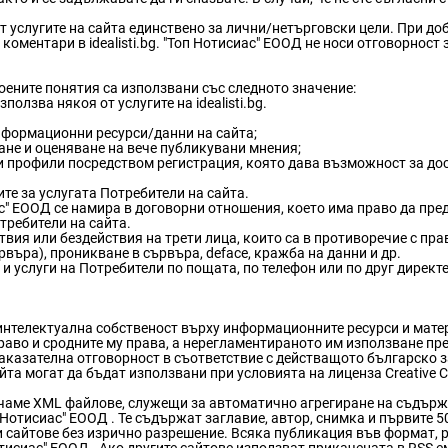
 услугите на сайта единствено за лични/нетърговски цели. При до
коментари в idealisti.bg. "Топ Нотисиас" ЕООД не носи отговорност 
ените понятия са използвани със следното значение:
олзва някоя от услугите на idealisti.bg.
нформационни ресурси/данни на сайта;
ане и оценяване на вече публикувани мнения;
и профили посредством регистрация, която дава възможност за до
те за услугата Потребители на сайта.
ас" ЕООД се намира в договорни отношения, което има право да пр
требители на сайта.
 или бездействия на трети лица, които са в противоречие с правил
сървъра), проникване в сървъра, deface, кражба на данни и др.
 услуги на Потребители по пощата, по телефон или по друг директе
 интелектуална собственост върху информационните ресурси и матер
раво и сродните му права, а нерегламентираното им използване п
казателна отговорност в съответствие с действащото българско 
айта могат да бъдат използвани при условията на лиценза Creative
чаме XML файлове, служещи за автоматично агрегиране на съдържан
отисиас" ЕООД . Те съдържат заглавие, автор, снимка и първите 500
 сайтове без изрично разрешение. Всяка публикация във формат, р