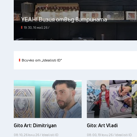
YEAH! Визия отвъд витрината
19:30, 16 май 26 /
Всичко от „Idealisti ID“
Gito Art: Dimitriyan
Gito: Art Vladi
08:10, 26 юли 26 / Idealisti ID
08:00, 19 юли 26 / Idealisti ID