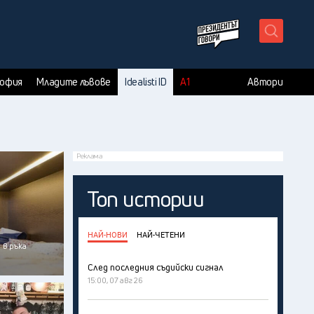
X
София
Младите лъвове
Idealisti ID
А1
Автори
Реклама
Топ истории
НАЙ-НОВИ
НАЙ-ЧЕТЕНИ
 в ръка
След последния съдийски сигнал
15:00, 07 авг 26