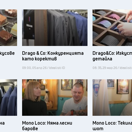
вкусове
Drago & Co: Конкуренцията
Drago&Co: Изкус
като коректив
детайла
09:00, 05 апр 26 / Idealisti ID
08:35, 29 мар 26 / Idealisti
на
Mono Loco: Няма лесни
Mono Loco: Текил
барове
шот