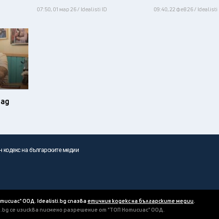
07:50, 01 мар 26 / Idealisti ID
09:40, 22 фев 26 / Idealisti
зад
н кодекс на българските медии
отисиас" ООД. Idealisti.bg спазва
етичния кодекс на българските медии
.
ti.bg се изисква писмено разрешение от "ТОП Нотисиас" ООД.