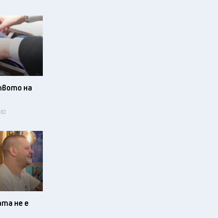
твото на
 ID
ата не е