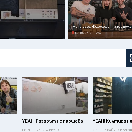
Mono Loco: Философия на растежа
07:10, 08 мар 26 /
YEAH! Пазарът не прощава
YEAH! Култура н
08:30, 10 май 26 / Idealisti ID
20:00, 03 май 26 / Idealisti