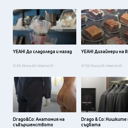
YEAH! До сладоледа и назад
YEAH! Дизайнери на 
12:00, 26 апр 26 / Idealisti ID
07:00, 19 апр 26 / Idealisti ID
Drago&Co: Анатомия на
Drago & Co: Нишките 
съвършенството
съдбата