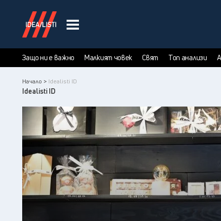
Защо ни е важно
Малкият човек
Свят
Топ анализи
А
Начало >
Idealisti ID
Idealisti ID