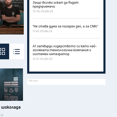
Защо всички искат да бъдат
предприемачи
10:30, 06 авг 26
"Не става дума за пазарен дял, а за CNN."
11:40, 05 авг 26
А1 затвърди лидерството си като най-
голямата технологична компания и
системен интегратор
12:01, 04 авг 26
Реклама
а шоколада
 ID