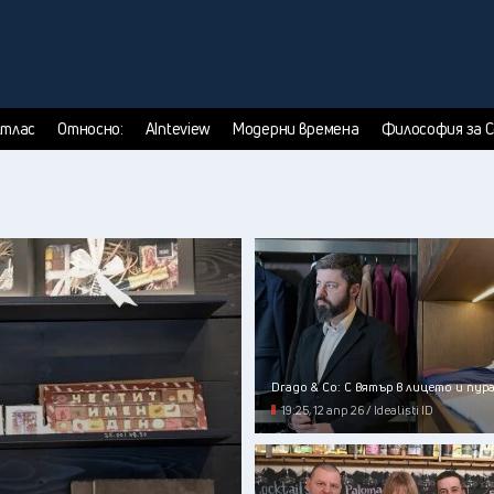
тлас
Относно:
AInteview
Модерни времена
Философия за 
Drago & Co: С вятър в лицето и пура
19:25, 12 апр 26 / Idealisti ID