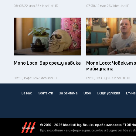
08:05, 22 мар 26 / Idealisti ID
07:30, 14 мар 26 / Idealisti ID
Mono Loco: Бар срещу навика
Mono Loco: Човекът 
маймуната
08:10, 15 фев 26 / Idealisti ID
09:10, 08 яну 26 / Idealisti ID
За нас
Контакти
За реклама
Urbo
Общи условия
Етиче
© 2010 - 2026 Idealisti.bg, Всички права запазени "ТОП Н
При ползване на информация, снимки и видео от Idealis