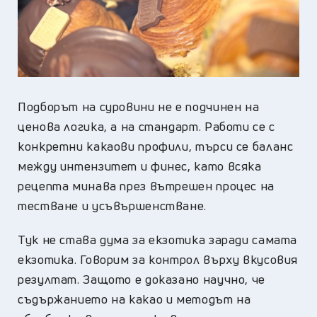
Подборът на суровини не е подчинен на
ценова логика, а на стандарт. Работи се с
конкретни какаови профили, търси се баланс
между интензитет и финес, като всяка
рецепта минава през вътрешен процес на
тестване и усъвършенстване.
Тук не става дума за екзотика заради самата
екзотика. Говорим за контрол върху вкусовия
резултат. Защото е доказано научно, че
съдържанието на какао и методът на