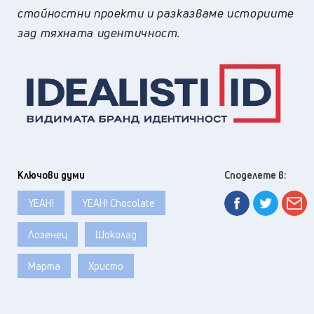
стойностни проекти и разказваме историите
зад тяхната идентичност.
Ключови думи
Споделете в:
YEAH!
YEAH! Chocolate
Лозенец
Шоколад
Марта
Христо