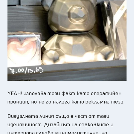
YEAH! използва този факт като оперативен
принцип, но не го налага като рекламна теза.
Визуалната линия също е част от тази
идентичност. Дизайнът на опаковките и
интериора следва минималистична, но