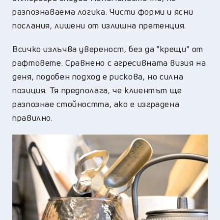
разпознаваема логика. Чисти форми и ясни
послания, лишени от излишна претенция.
Всичко излъчва увереност, без да "крещи" от
рафтовете. Сравнено с агресивната визия на
деня, подобен подход е рискова, но силна
позиция. Тя предполага, че клиентът ще
разпознае стойността, ако е изградена
правилно.