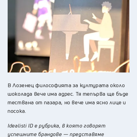
В Лозенец философията за културата около
шоколада вече има адрес. Тя тепърва ще бъде
тествана от пазара, но вече има ясно лице и
посока.
Idealisti ID е рубрика, в която говорят
успешните брандове — представяме