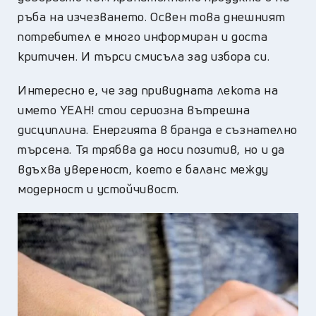
ръба на изчезването. Освен това днешният
потребител е много информиран и доста
критичен. И търси смисъла зад избора си.
Интересно е, че зад привидната лекота на
името YEAH! стои сериозна вътрешна
дисциплина. Енергията в бранда е съзнателно
търсена. Тя трябва да носи позитив, но и да
вдъхва увереност, което е баланс между
модерност и устойчивост.