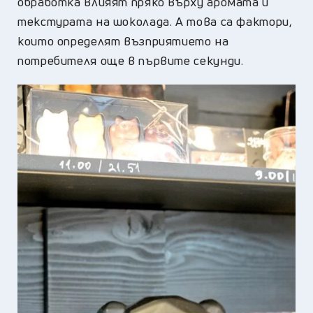
обработка влияят пряко върху аромата и
текстурата на шоколада. А това са фактори,
които определят възприятието на
потребителя още в първите секунди.