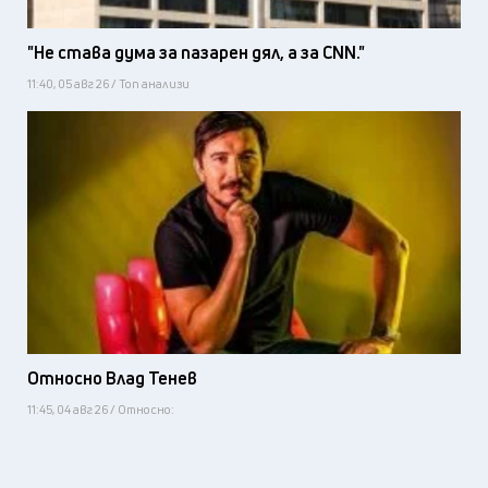
"Не става дума за пазарен дял, а за CNN."
11:40, 05 авг 26 / Топ анализи
Относно Влад Тенев
11:45, 04 авг 26 / Относно: