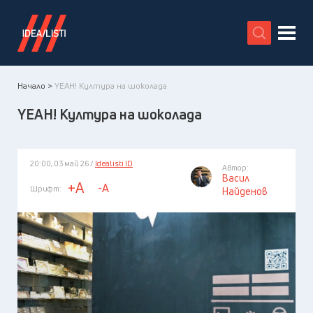
X
Начало >
YEAH! Култура на шоколада
YEAH! Култура на шоколада
20:00, 03 май 26 /
Idealisti ID
Автор:
Васил
+A
-A
Шрифт:
Найденов