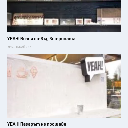
YEAH! Визия отвъд витрината
19:30, 16 май 26 /
YEAH! Пазарът не прощава