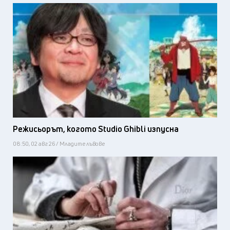
Режисьорът, когото Studio Ghibli изпусна
08:50, 02 авг 26 / Младите лъвове