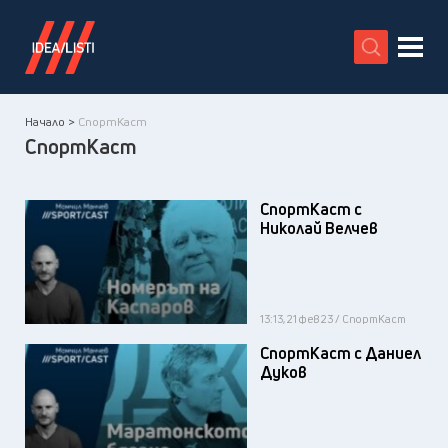
X
Начало >
СпортКаст
СпортКаст
СпортКаст с
Николай Велчев
13:13, 21 фев 23 / СпортКаст
СпортКаст с Даниел
Дуков