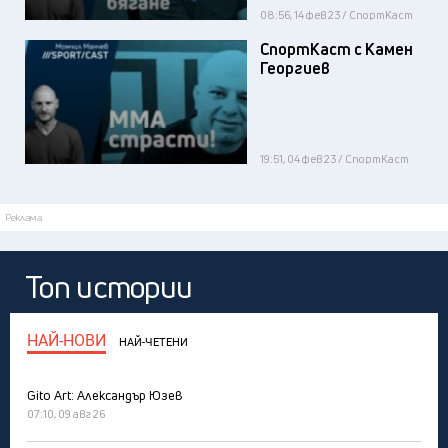
08:56, 14 фев 23 / СпортКаст
СпортКаст с Камен
Георгиев
19:51, 04 фев 23 / СпортКаст
Реклама
Топ истории
НАЙ-НОВИ
НАЙ-ЧЕТЕНИ
Gito Art: Александър Юзев
07:10, 09 авг 26