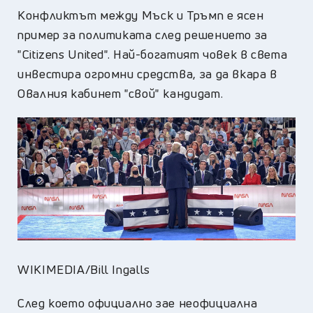
Конфликтът между Мъск и Тръмп е ясен
пример за политиката след решението за
"Citizens United". Най-богатият човек в света
инвестира огромни средства, за да вкара в
Овалния кабинет "свой" кандидат.
WIKIMEDIA/Bill Ingalls
След което официално зае неофициална