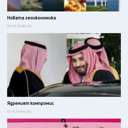
Новата геоикономика
09:00, 03 авг 26 /
Ядреният компромис
07:15, 27 юли 26 /