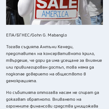
ЕПА/БГНЕС/Gohn G. Mabanglo
Тогава съдията Антъни Кенеди,
представител на консервативното крило,
твърдеше, че дори да има усещане за влияние
или привилегирован достъп, това няма да
подкопае доверието на обществото в
демокрацията.
Но събитията оттогава насам не спират да
доказват обратното. Вливането на
огромните финансови средства унищожава