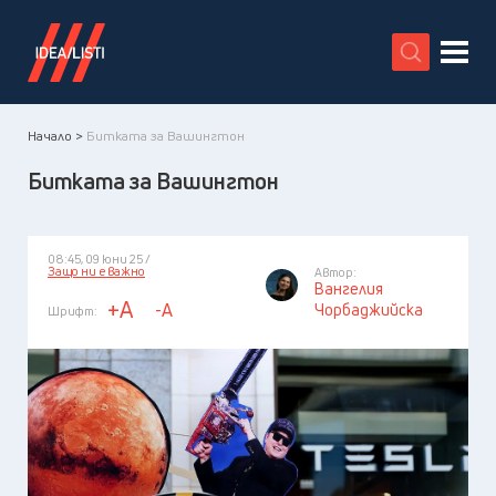
X
Начало >
Битката за Вашингтон
Битката за Вашингтон
08:45, 09 юни 25 /
Защо ни е важно
Автор:
Вангелия
+A
-A
Чорбаджийска
Шрифт: