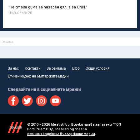
"Не става дума за пазарен дял, а за CNN."
11:40, 05 авг 26
Реклама
За нас
Контакти
За реклама
Urbo
Общи условия
Етичен кодекс на българските медии
Следвайте ни в социалните мрежи
© 2010 - 2026 Idealisti.bg, Всички права запазени "ТОП
Нотисиас" ООД. Idealisti.bg спазва
етичния кодекс на българските медии
.