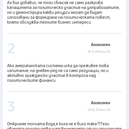
Аз бих добавил, че този сблъсък не само разкрива
капацитета за политическо участие на ултрабогатите,
но и демонстрира какви ресурси могат да бъдат
използвани за формиране на политическата повест,
която обслужва техните бизнес интереси.
2
Анонимен
18:11, 09 юни 25
Ако американската система иска да преживее това
изпитание, на дневен ред не са само регулации, но и
активно гражданско участие в контрола над
политическите финанси
3
Анонимен
13:42, 10 юни 25
Открихме топлата вода,е кога не е било така?!Тези
двамата просто отвличат вниманието от по сериозните