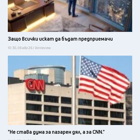
Защо всички искат да бъдат предприемачи
10:30, 06 авг 26 / AInteview
"Не става дума за пазарен дял, а за CNN."