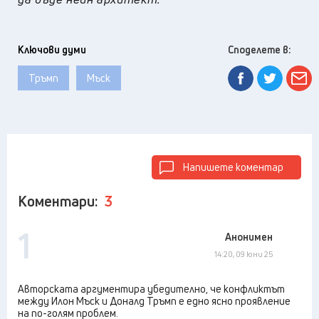
Ключови думи
Споделете в:
Тръмп
Мъск
Напишете коментар
Коментари:
3
1
Анонимен
14:20, 09 юни 25
Авторската аргументира убедително, че конфликтът
между Илон Мъск и Доналд Тръмп е едно ясно проявление
на по-голям проблем.