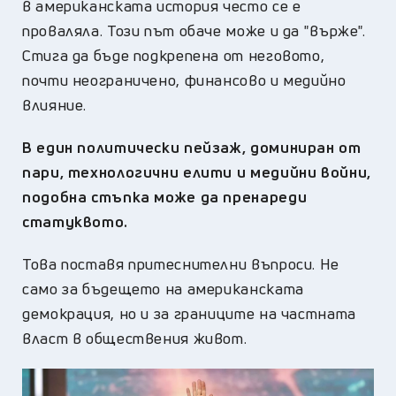
в американската история често се е
проваляла. Този път обаче може и да "върже".
Стига да бъде подкрепена от неговото,
почти неограничено, финансово и медийно
влияние.
В един политически пейзаж, доминиран от
пари, технологични елити и медийни войни,
подобна стъпка може да пренареди
статуквото.
Това поставя притеснителни въпроси. Не
само за бъдещето на американската
демокрация, но и за границите на частната
власт в обществения живот.