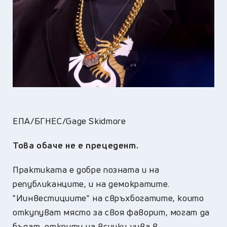
ЕПА/БГНЕС/Gage Skidmore
Това обаче не е прецедент.
Практиката е добре позната и на
републиканците, и на демократите.
"Иинвестициите" на свръхбогатите, които
откупуват място за своя фаворит, могат да
бъдат открити на всички нива в