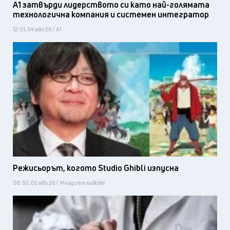
А1 затвърди лидерството си като най-голямата
технологична компания и системен интегратор
12:01, 04 авг 26 / А1
Режисьорът, когото Studio Ghibli изпусна
08:50, 02 авг 26 / Младите лъвове