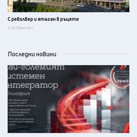
С револвер и ятаган в ръцете
11:20, 13 юли 26 /
Последни новини