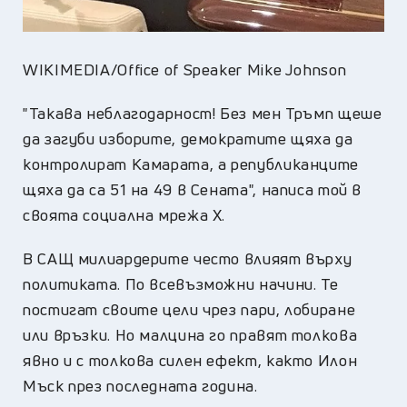
WIKIMEDIA/Office of Speaker Mike Johnson
"Такава неблагодарност! Без мен Тръмп щеше
да загуби изборите, демократите щяха да
контролират Камарата, а републиканците
щяха да са 51 на 49 в Сената", написа той в
своята социална мрежа X.
В САЩ милиардерите често влияят върху
политиката. По всевъзможни начини. Те
постигат своите цели чрез пари, лобиране
или връзки. Но малцина го правят толкова
явно и с толкова силен ефект, както Илон
Мъск през последната година.