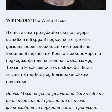
WIKIMEDIA/The White House
На този етап републиканските лидери
остават твърдо в подкрепа на Тръмп и
демонстрират лоялност към неговото
влияние в партията. Което е закономерен и
подходящ финал на нелепия съюз между
Тръмп и Мъск, започнал с хвалебствия и
място на първия ред в американската
политика.
Но ако Мъск не успее да защити финансовите
си интереси, той просто ще изтегли
финансовата си подкрепа и ще я пренасочи