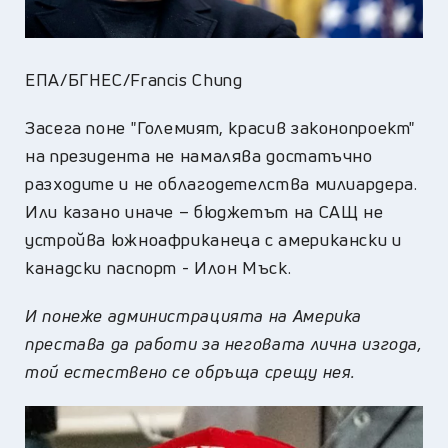
ЕПА/БГНЕС/Francis Chung
Засега поне "Големият, красив законопроект"
на президента не намалява достатъчно
разходите и не облагодетелства милиардера.
Или казано иначе – бюджетът на САЩ не
устройва южноафриканеца с американски и
канадски паспорт - Илон Мъск.
И понеже администрацията на Америка
престава да работи за неговата лична изгода,
той естествено се обръща срещу нея.