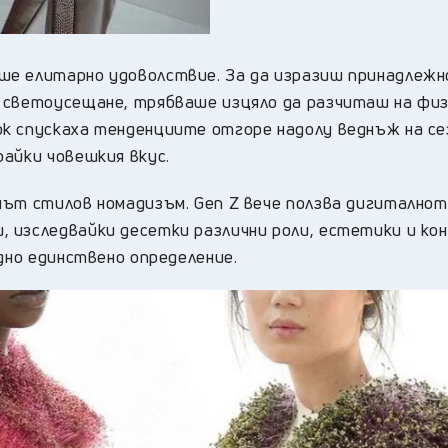
ше елитарно удоволствие. За да изразиш принадлеж
 светоусещане, трябваше изцяло да разчиташ на фи
к спускаха тенденциите отгоре надолу веднъж на се
айки човешкия вкус.
нът стилов номадизъм. Gen Z вече ползва дигитално
 изследвайки десетки различни роли, естетики и ко
едно единствено определение.