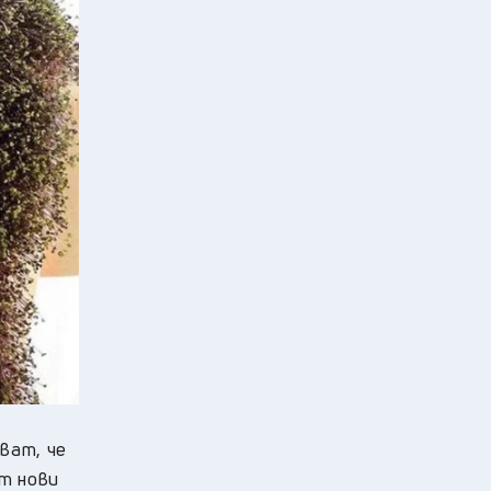
ват, че
т нови