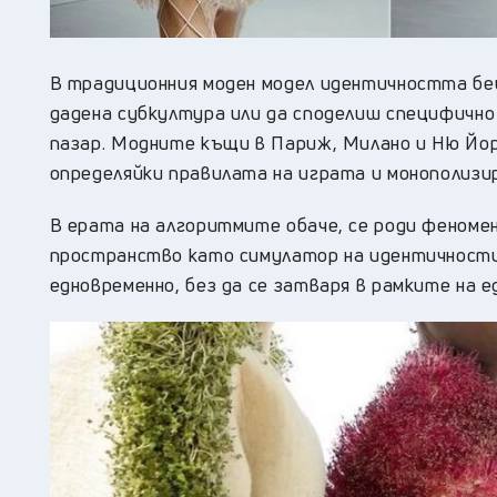
В традиционния моден модел идентичността бе
дадена субкултура или да споделиш специфично
пазар. Модните къщи в Париж, Милано и Ню Йор
определяйки правилата на играта и монополизир
В ерата на алгоритмите обаче, се роди феноме
пространство като симулатор на идентичности,
едновременно, без да се затваря в рамките на 