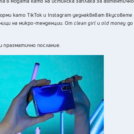
а в модата като на истинска заплаха за автентичн
рми като TikTok и Instagram уеднаквяват вкусовете 
ници на микро-тенденции. От
clean girl
и
old money
до
и прагматично послание.