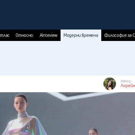
тлас
Относно:
AInteview
Модерни времена
Философия за 
Автор:
Лорейн