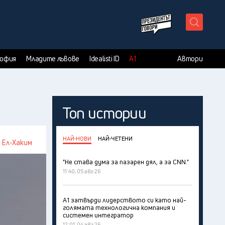
X
София
Младите лъвове
Idealisti ID
А1
Автори
Топ истории
НАЙ-НОВИ
НАЙ-ЧЕТЕНИ
 Ел-Хаким
"Не става дума за пазарен дял, а за CNN."
11:40, 05 авг 26
А1 затвърди лидерството си като най-
голямата технологична компания и
системен интегратор
12:01, 04 авг 26