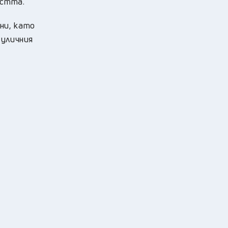
остта.
ни, като
 уличния