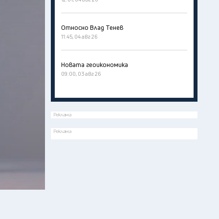
Относно Влад Тенев
11:45, 04 авг 26
Новата геоикономика
09:00, 03 авг 26
Реклама
Реклама