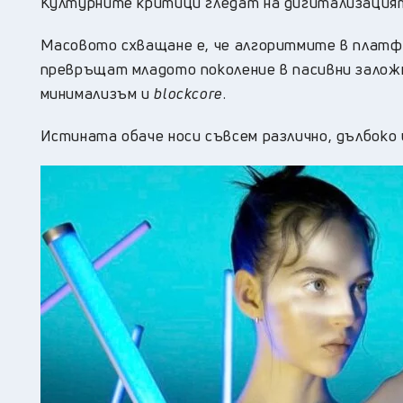
Kултурните критици гледат на дигитализацият
Масовото схващане е, че алгоритмите в платфо
превръщат младото поколение в пасивни залож
минимализъм и
blockcore
.
Истината обаче носи съвсем различно, дълбоко 