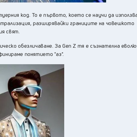
ерния код. То е първото, което се научи да използв
трализация, разширявайки границите на човешкото
ия свят.
ическо обезличаване. За Gen Z тя е съзнателна еволю
финираме понятието "аз".