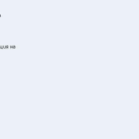
а
ция на