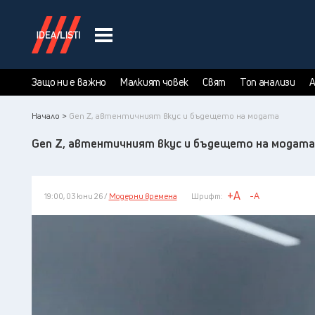
Защо ни е важно
Малкият човек
Свят
Топ анализи
А
Начало >
Gen Z, автентичният вкус и бъдещето на модата
Gen Z, автентичният вкус и бъдещето на модата
+A
-A
19:00, 03 юни 26 /
Модерни времена
Шрифт: