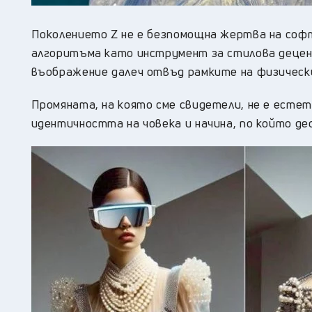
Поколението Z не е безпомощна жертва на софту
алгоритъма като инструмент за стилова децен
въображение далеч отвъд рамките на физическ
Промяната, на която сме свидетели, не е естет
идентичността на човека и начина, по който де