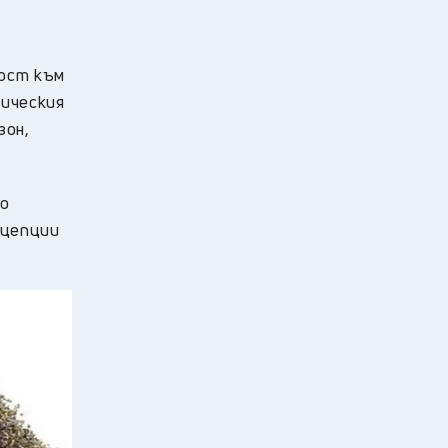
ност към
зическия
зон,
то
нцепции