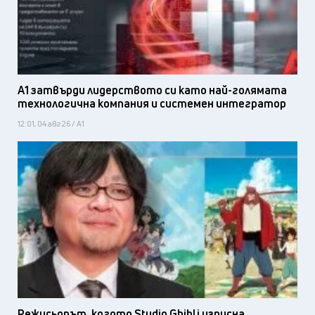
А1 затвърди лидерството си като най-голямата
технологична компания и системен интегратор
12:01, 04 авг 26 / А1
Режисьорът, когото Studio Ghibli изпусна