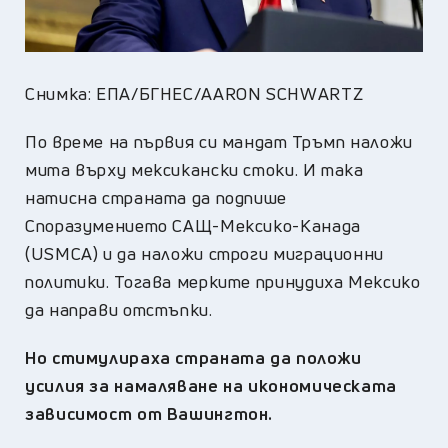
Снимка: ЕПА/БГНЕС/AARON SCHWARTZ
По време на първия си мандат Тръмп наложи
мита върху мексикански стоки. И така
натисна страната да подпише
Споразумението САЩ-Мексико-Канада
(USMCA) и да наложи строги миграционни
политики. Тогава мерките принудиха Мексико
да направи отстъпки.
Но стимулираха страната да положи
усилия за намаляване на икономическата
зависимост от Вашингтон.