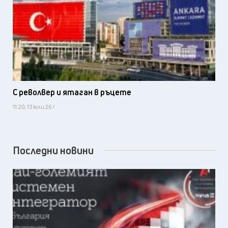
С револвер и ятаган в ръцете
11:20, 13 юли 26 /
Последни новини