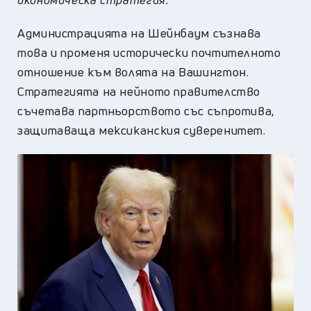
Администрацията на Шейнбаум съзнава
това и променя исторически почтителното
отношение към волята на Вашингтон.
Стратегията на нейното правителство
съчетава партньорството със съпротива,
защитаваща мексиканския суверенитет.