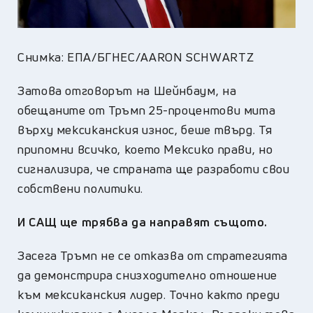
Снимка: ЕПА/БГНЕС/AARON SCHWARTZ
Затова отговорът на Шейнбаум, на
обещаните от Тръмп 25-процентови мита
върху мексиканския износ, беше твърд. Тя
припомни всичко, което Мексико прави, но
сигнализира, че страната ще разработи свои
собствени политики.
И САЩ ще трябва да направят същото.
Засега Тръмп не се отказва от стратегията
да демонстрира снизходително отношение
към мексиканския лидер. Точно както преди