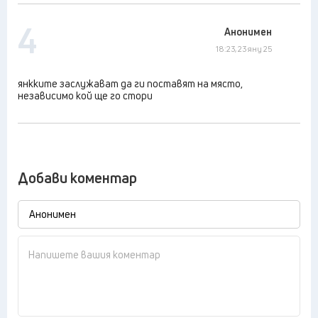
4
Анонимен
18:23, 23 яну 25
янкките заслужават да ги поставят на място,
независимо кой ще го стори
Добави коментар