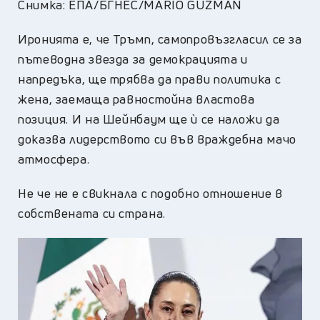
Снимка: ЕПА/БГНЕС/MARIO GUZMAN
Иронията е, че Тръмп, самопровъзгласил се за
пътеводна звезда за демокрацията и
напредъка, ще трябва да прави политика с
жена, заемаща равностойна властова
позиция. И на Шейнбаум ще ѝ се наложи да
доказва лидерството си във враждебна мачо
атмосфера.
Не че не е свикнала с подобно отношение в
собствената си страна.