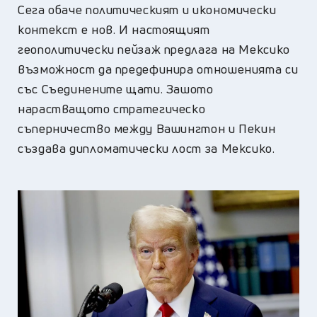
Сега обаче политическият и икономически
контекст е нов. И настоящият
геополитически пейзаж предлага на Мексико
възможност да предефинира отношенията си
със Съединените щати. Зашото
нарастващото стратегическо
съперничество между Вашингтон и Пекин
създава дипломатически лост за Мексико.