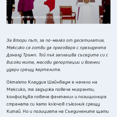
Снимка: ЕПА/БГНЕС/MARIO GUZMAN
За втори път, за по-малко от десетилетие,
Мексико се готви да преговаря с президента
Доналд Тръмп. Той пък заплашва съседите си с
високи мита, масови депортации и военни
удари срещу картелите.
Октакто Клаудия Шейнбаум е начело на
Мексико, тя задържа повече мигранти,
конфискува повече фентанил и позиционира
страната си като ключов съюзник срещу
Китай. Но и позицията на Съединените щати