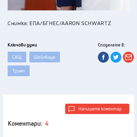
Снимка: ЕПА/БГНЕС/AARON SCHWARTZ
Ключови думи
Споделете в:
САЩ
Шейнбаум
Тръмп
Напишете коментар
Коментари:
4