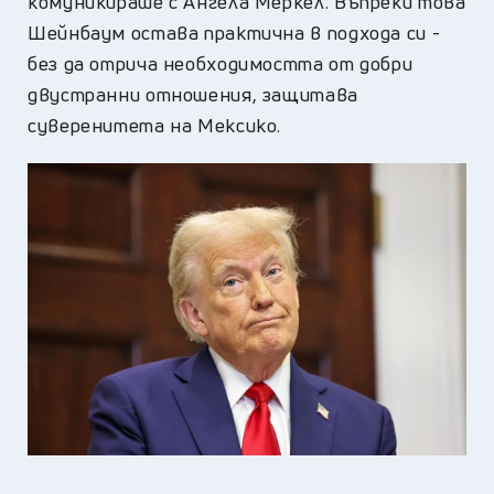
комуникираше с Ангела Меркел. Въпреки това
Шейнбаум остава практична в подхода си -
без да отрича необходимостта от добри
двустранни отношения, защитава
суверенитета на Мексико.