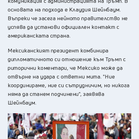
комуникация с администрацията на Тръмп. В
основата на подхода е Клаудия Шейнбаум.
Въпреки че засега нейното правителство не
успява да установи официален контакт с
американската страна.
Мексиканският президент комбинира
дипломатичното си отношение към Тръмп с
риторични коментари, че Мексико може да
отвърне на удара с ответни мита. "Ние
координираме, ние си сътрудничим, но никога
няма да станем подчинени", заявява
Шейнбаум.