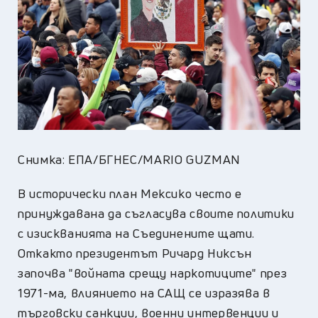
Снимка: ЕПА/БГНЕС/MARIO GUZMAN
В исторически план Мексико често е
принуждавана да съгласува своите политики
с изискванията на Съединените щати.
Откакто президентът Ричард Никсън
започва "войната срещу наркотиците" през
1971-ма, влиянието на САЩ се изразява в
търговски санкции, военни интервенции и