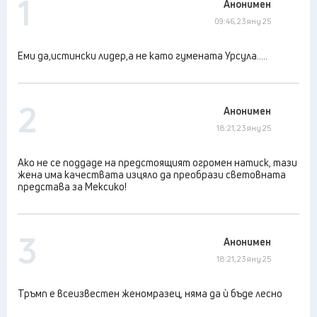
1
Анонимен
09:46, 23 яну 25
Еми да,истински лидер,а не като гумената Урсула.....
2
Анонимен
18:21, 23 яну 25
Ако не се поддаде на предстоящият огромен натиск, тази
жена има качествата изцяло да преобрази световната
представа за Мексико!
3
Анонимен
18:21, 23 яну 25
Тръмп е всеизвестен женомразец, няма да ѝ бъде лесно