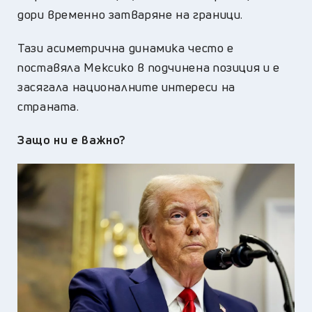
дори временно затваряне на граници.
Тази асиметрична динамика често е
поставяла Мексико в подчинена позиция и е
засягала националните интереси на
страната.
Защо ни е важно?