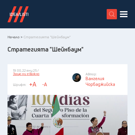
X
Начало >
Стратегията "Шейнбаум"
Стратегията "Шейнбаум"
19:00, 22 яну 25 /
Защо ни е важно
Автор:
Вангелия
+A
-A
Чорбаджийска
Шрифт: