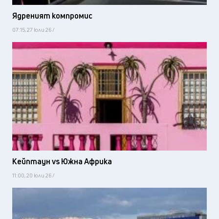
Ядреният компромис
07:15, 27 юли 26 /
Кейптаун vs Южна Африка
11:00, 20 юли 26 /