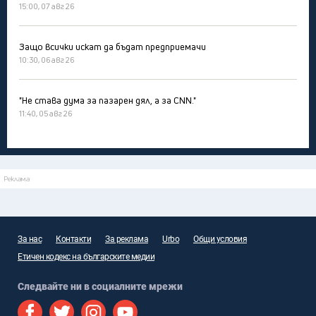
15:00, 07 авг 26
Защо всички искат да бъдат предприемачи
10:30, 06 авг 26
"Не става дума за пазарен дял, а за CNN."
11:40, 05 авг 26
Реклама
За нас
Контакти
За реклама
Urbo
Общи условия
Етичен кодекс на българските медии
Следвайте ни в социалните мрежи