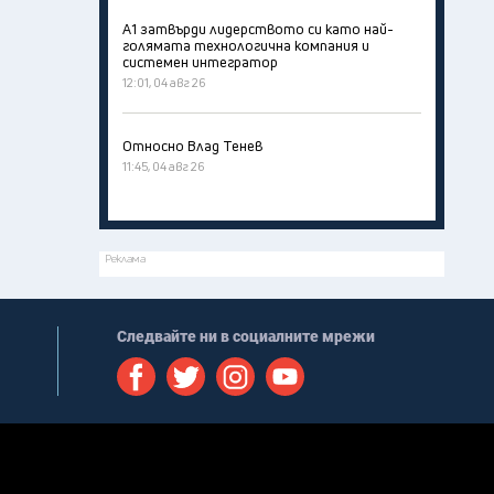
А1 затвърди лидерството си като най-
голямата технологична компания и
системен интегратор
12:01, 04 авг 26
Относно Влад Тенев
11:45, 04 авг 26
Реклама
Следвайте ни в социалните мрежи