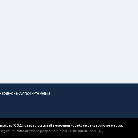
н кодекс на българските медии
отисиас" ООД. Idealisti.bg спазва
етичния кодекс на българските медии
.
ti.bg се изисква писмено разрешение от "ТОП Нотисиас" ООД.