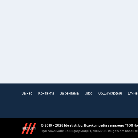
За нас
Контакти
За реклама
Urbo
Общи условия
Етиче
© 2010 - 2026 Idealisti.bg, Всички права запазени "ТОП Н
При ползване на информация, снимки и видео от Idealis