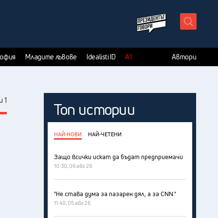
X
София
Младите лъвове
Idealisti ID
А1
Автори
 1
Топ истории
НАЙ-НОВИ
НАЙ-ЧЕТЕНИ
Защо всички искат да бъдат предприемачи
10:30, 06 авг 26
"Не става дума за пазарен дял, а за CNN."
11:40, 05 авг 26