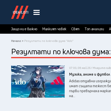
Защо ни е важно
Малкият човек
Свят
Топ анализи
А
Начало >
Резултати по ключова дума "Ado"
Резултати по ключова дума
07:00, 08 май 26 / Младите лъв
Музика, аниме и футбол
Adidas отдавна изгражд
имат същата тежест без
първи превърнаха маркат
на...