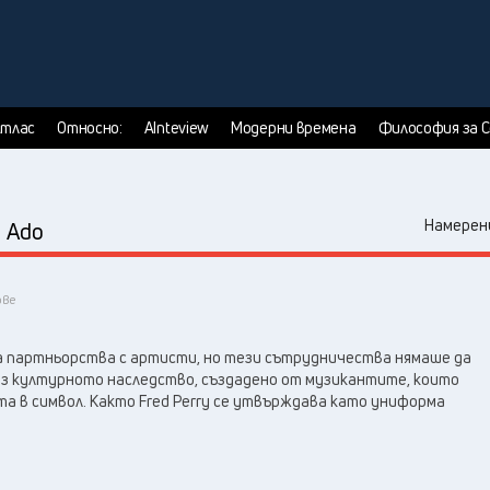
тлас
Относно:
AInteview
Модерни времена
Философия за 
:
Намерени
Ado
ове
а партньорства с артисти, но тези сътрудничества нямаше да
 културното наследство, създадено от музикантите, които
а в символ. Както Fred Perry се утвърждава като униформа