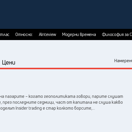
тлас
Относно:
AInteview
Модерни времена
Философия за 
:
Намерени
Цени
 на пазарите – когато геополитиката говори, парите слушат
е, през последните седмици, част от капитала не слуша какво
Моделът Insider trading е стар колкото борсите,...