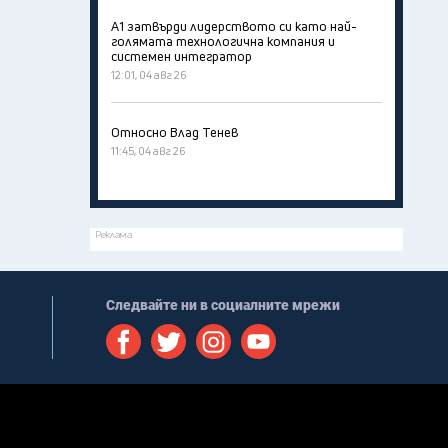
А1 затвърди лидерството си като най-
голямата технологична компания и
системен интегратор
12:01, 04 авг 26
Относно Влад Тенев
11:45, 04 авг 26
Реклама
Следвайте ни в социалните мрежи