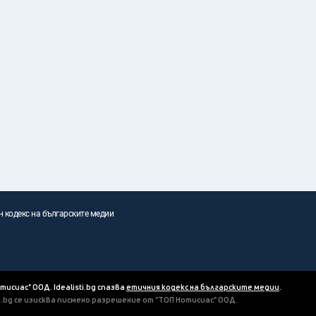
н кодекс на българските медии
отисиас" ООД. Idealisti.bg спазва
етичния кодекс на българските медии
.
ti.bg се изисква писмено разрешение от "ТОП Нотисиас" ООД.