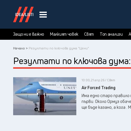
Защо ни е важно
Малкият човек
Свят
Топ анализи
А
Начало >
Резултати по ключова дума "Цени"
Резултати по ключова дума
10:00, 21 апр 26 / Свят
Air Forced Trading
Има едно старо правило
първи. Oколо Ормуз обач
ще бъде казано, а кога . 