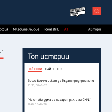
X
София
Младите лъвове
Idealisti ID
А1
Автори
 1
Топ истории
НАЙ-НОВИ
НАЙ-ЧЕТЕНИ
Защо всички искат да бъдат предприемачи
10:30, 06 авг 26
"Не става дума за пазарен дял, а за CNN."
11:40, 05 авг 26