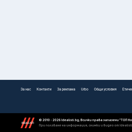
За нас
Контакти
За реклама
Urbo
Общи условия
Етиче
© 2010 - 2026 Idealisti.bg, Всички права запазени "ТОП Н
При ползване на информация, снимки и видео от Idealis