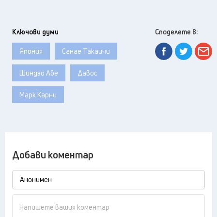
Ключови думи
Споделете в:
Япония
Санае Такаичи
Шиндзо Абе
Давос
Марк Карни
Добави коментар