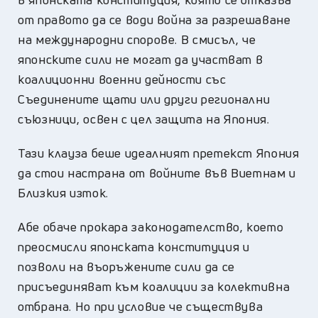
от правото да се води война за разрешаване
на международни спорове. В смисъл, че
японските сили не могат да участват в
коалиционни военни дейности със
Съединените щати или други регионални
съюзници, освен с цел защита на Япония.
Тази клауза беше идеалният претекст Япония
да стои настрана от войните във Виетнам и
Близкия изток.
Абе обаче прокара законодателство, което
преосмисли японската конституция и
позволи на въоръжените сили да се
присъединяват към коалиции за колективна
отбрана. Но при условие че съществува