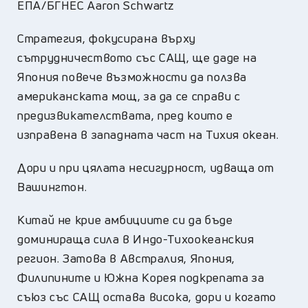
ЕПА/БГНЕС Aaron Schwartz
Стратегия, фокусирана върху
сътрудничеството със САЩ, ще даде на
Япония повече възможности да ползва
американската мощ, за да се справи с
предизвикателствата, пред които е
изправена в западната част на Тихия океан.
Дори и при цялата несигурност, идваща от
Вашингтон.
Китай не крие амбициите си да бъде
доминираща сила в Индо-Тихоокеанския
регион. Затова в Австралия, Япония,
Филипините и Южна Корея подкрепата за
съюз със САЩ остава висока, дори и когато