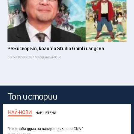
Режисьорът, когото Studio Ghibli изпусна
08:50, 02 авг 26 / Младите лъвове
Топ истории
НАЙ-НОВИ
НАЙ-ЧЕТЕНИ
"Не става дума за пазарен дял, а за CNN."