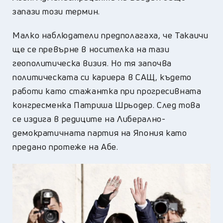
запази този термин.
Малко наблюдатели предполагаха, че Такаичи
ще се превърне в носителка на тази
геополитическа визия. Но тя започва
политическата си кариера в САЩ, където
работи като стажантка при прогресивната
конгресменка Патриша Шрьодер. След това
се издига в редиците на Либерално-
демократичната партия на Япония като
предано протеже на Абе.