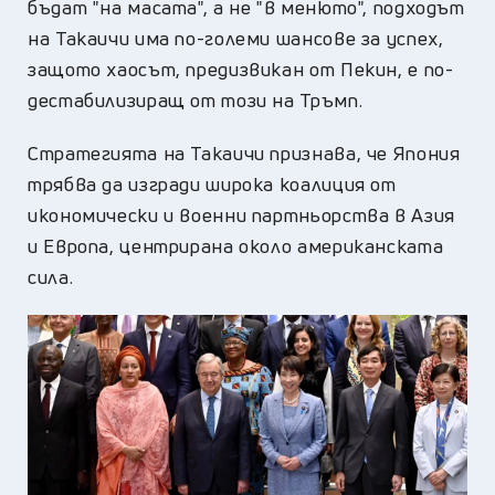
бъдат "на масата", а не "в менюто", подходът
на Такаичи има по-големи шансове за успех,
защото хаосът, предизвикан от Пекин, е по-
дестабилизиращ от този на Тръмп.
Стратегията на Такаичи признава, че Япония
трябва да изгради широка коалиция от
икономически и военни партньорства в Азия
и Европа, центрирана около американската
сила.