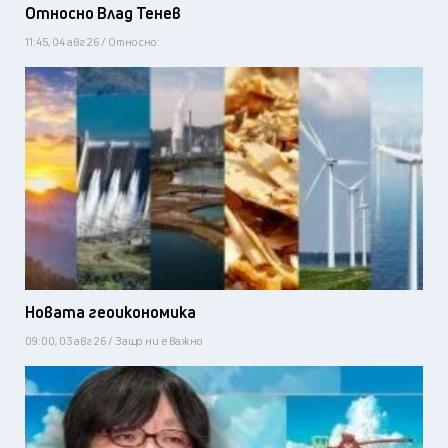
Относно Влад Тенев
11:45, 04 авг 26 / Относно:
Новата геоикономика
09:00, 03 авг 26 / Защо ни е важно