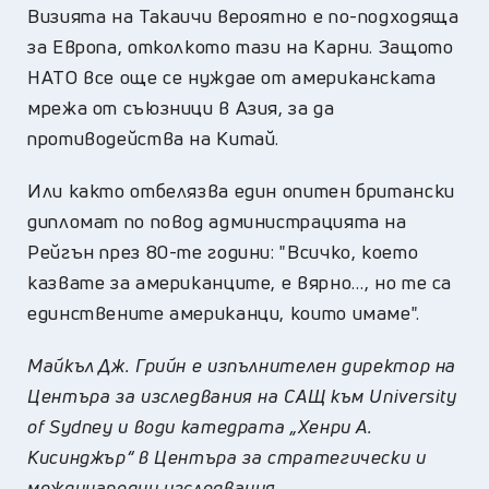
Визията на Такаичи вероятно е по-подходяща
за Европа, отколкото тази на Карни. Защото
НАТО все още се нуждае от американската
мрежа от съюзници в Азия, за да
противодейства на Китай.
Или както отбелязва един опитен британски
дипломат по повод администрацията на
Рейгън през 80-те години: "Всичко, което
казвате за американците, е вярно…, но те са
единствените американци, които имаме".
Майкъл Дж. Грийн е изпълнителен директор на
Центъра за изследвания на САЩ към University
of Sydney и води катедрата „Хенри А.
Кисинджър“ в Центъра за стратегически и
международни изследвания.