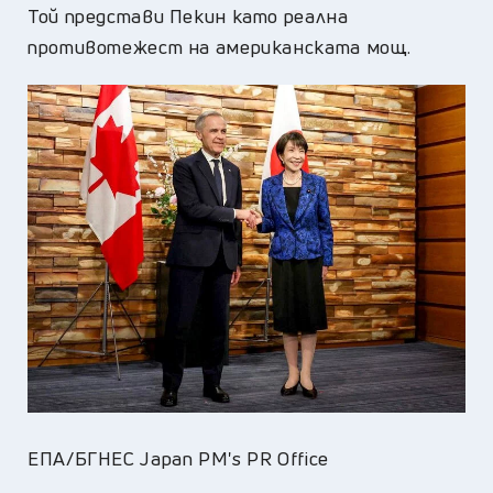
Той представи Пекин като реална
противотежест на американската мощ.
ЕПА/БГНЕС Japan PM's PR Office