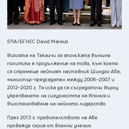
ЕПА/БГНЕС David Mareuil
Визията на Такаичи за японската външна
политика е продължение на това, към което
се стремеше нейният наставник Шиндзо Абе,
министър-председател между 2006–2007 и
2012–2020 г. Тя иска да се съсредоточи върху
укрепването на сигурността на Япония и
възстановяване на нейното лидерство.
През 2013 г. правителството на Абе
провежда серия от военни учения.