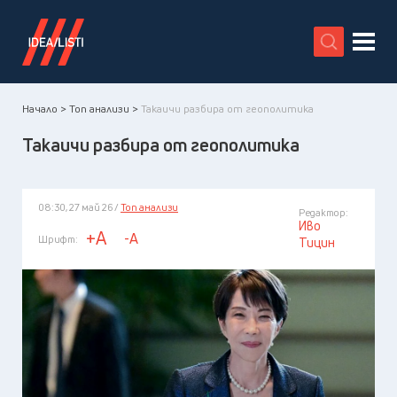
X
Начало >
Топ анализи >
Такаичи разбира от геополитика
Такаичи разбира от геополитика
08:30, 27 май 26 /
Топ анализи
Редактор:
Иво
+A
-A
Шрифт:
Тицин