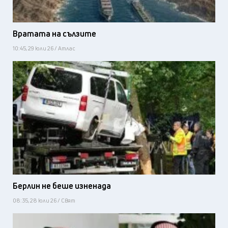
Вратата на сълзите
10:45, 29 юли 26 / Атлас
Берлин не беше изненада
08:35, 28 юли 26 / Свят