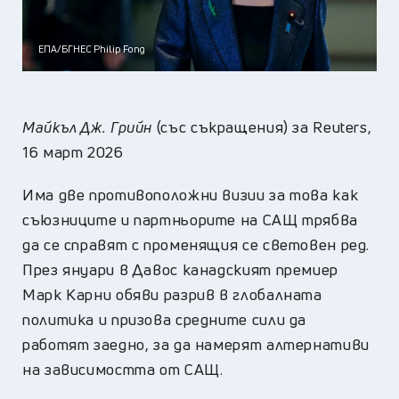
ЕПА/БГНЕС Philip Fong
Майкъл Дж. Грийн
(със съкращения) за Reuters,
16 март 2026
Има две противоположни визии за това как
съюзниците и партньорите на САЩ трябва
да се справят с променящия се световен ред.
През януари в Давос канадският премиер
Марк Карни обяви разрив в глобалната
политика и призова средните сили да
работят заедно, за да намерят алтернативи
на зависимостта от САЩ.