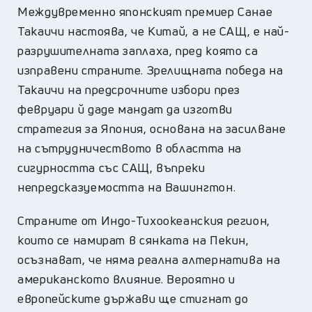
Междувременно японският премиер Санае
Такаичи настоява, че Китай, а не САЩ, е най-
разрушителната заплаха, пред която са
изправени страните. Зрелищната победа на
Такаичи на предсрочните избори през
февруари й даде мандат да изготви
стратегия за Япония, основана на засилване
на сътрудничеството в областта на
сигурността със САЩ, въпреки
непредсказуемостта на Вашингтон.
Страните от Индо-Тихоокеанския регион,
които се намират в сянката на Пекин,
осъзнават, че няма реална алтернатива на
американското влияние. Вероятно и
европейските държави ще стигнат до