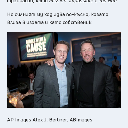
франчайзи, като
Mission: Impossible
и
Top Gun
.
Но силният му ход идва по-късно, когато
влиза в играта и като собственик.
AP Images Alex J. Berliner, ABImages