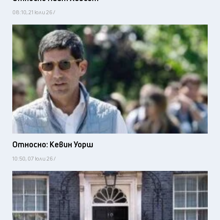
08:10, 21 юли 26 /
Относно: Кевин Уорш
10:50, 07 юли 26 /