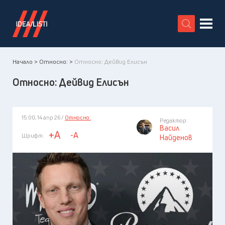
X
Начало >
Относно: >
Относно: Дейвид Елисън
Относно: Дейвид Елисън
15:00, 14 апр 26 /
Относно:
Редактор:
Васил
+A
-A
Шрифт:
Найденов