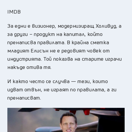
IMDB
За едни е визионер, модернизиращ Холивуд, а
за други – продукт на капитал, който
пренаписва правилата. В крайна сметка
младият Елисън не е редовият човек от
индустрията. Той показва на старите играчи
накъде отива тя.
И както често се случва — тези, които
идват отвън, не играят по правилата, а ги
пренаписват.