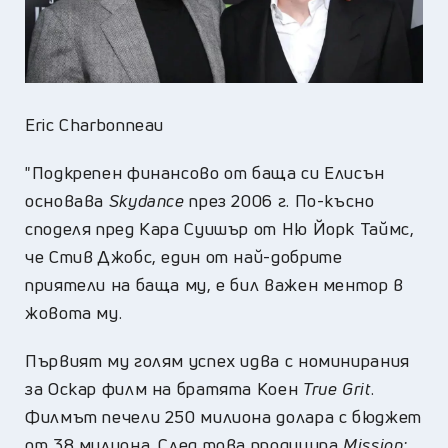
Eric Charbonneau
"Подкрепен финансово от баща си Елисън
основава
Skydance
през 2006 г. По-късно
споделя пред Кара Суишър от Ню Йорк Таймс,
че Стив Джобс, един от най-добрите
приятели на баща му, е бил важен ментор в
жовота му.
Първият му голям успех идва с номинирания
за Оскар филм на братята Коен
True Grit
.
Филмът печели 250 милиона долара с бюджет
от 38 милиона. След това продуцира
Mission: