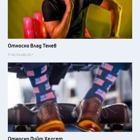
Относно Влад Тенев
11:45, 04 авг 26 /
Относно Пийт Хегсет