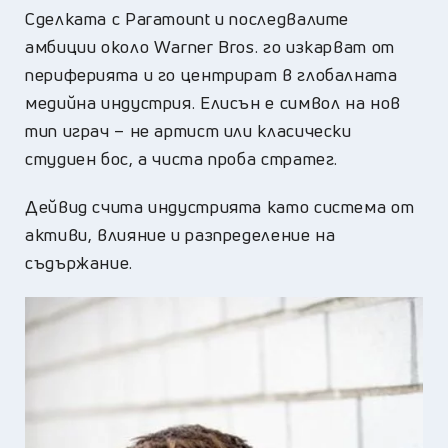
Сделката с Paramount и последвалите
амбиции около Warner Bros. го изкарват от
периферията и го центрират в глобалната
медийна индустрия. Елисън е символ на нов
тип играч – не артист или класически
студиен бос, а чиста проба стратег.
Дейвид счита индустрията като система от
активи, влияние и разпределение на
съдържание.