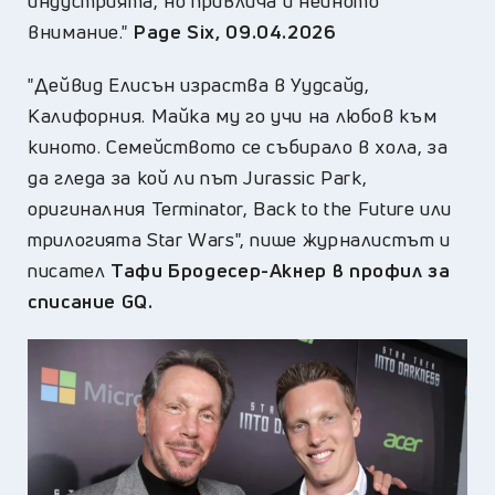
индустрията, но привлича и нейното
внимание."
Page Six
,
09.04.2026
"Дейвид Елисън израства в Уудсайд,
Калифорния. Майка му го учи на любов към
киното. Семейството се събирало в хола, за
да гледа за кой ли път Jurassic Park,
оригиналния Terminator, Back to the Future или
трилогията Star Wars", пише журналистът и
писател
Тафи Бродесер-Акнер в профил за
списание GQ.