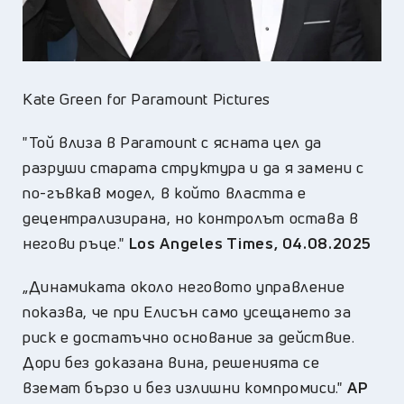
Kate Green for Paramount Pictures
"Той влиза в Paramount с ясната цел да
разруши старата структура и да я замени с
по-гъвкав модел, в който властта е
децентрализирана, но контролът остава в
негови ръце."
Los Angeles Times
,
04.08.2025
„Динамиката около неговото управление
показва, че при Елисън само усещането за
риск е достатъчно основание за действие.
Дори без доказана вина, решенията се
вземат бързо и без излишни компромиси."
AP