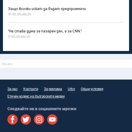
Защо всички искат да бъдат предприемачи
10:30, 06 авг 26
"Не става дума за пазарен дял, а за CNN."
11:40, 05 авг 26
Реклама
За нас
Контакти
За реклама
Urbo
Общи условия
Етичен кодекс на българските медии
Следвайте ни в социалните мрежи