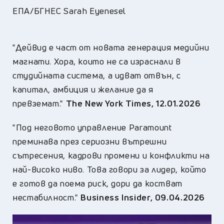
ЕПА/БГНЕС Sarah Eyenesel
"Дейвид е част от новата генерация медийни
магнати. Хора, които не са израснали в
студийната система, а идват отвън, с
капитал, амбиция и желание да я
превземат."
The New York Times
,
12.01.2026
"Под неговото управление Paramount
преминава през сериозни вътрешни
сътресения, кадрови промени и конфликти на
най-високо ниво. Това говори за лидер, който
е готов да поема риск, дори да костват
нестабилност."
Business Insider
,
09.04.2026