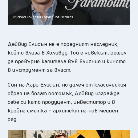
Michael Kovac for Paramount Pictures
Дейвид Елисън не е поредният наследник,
който влиза в Холивуд. Той е човекът, решил
да превърне капитала във влияние и киното
в инструмент за власт.
Син на Лари Елисън, но далеч от класическия
образ на богат потомък, Дейвид изгражда
себе си като продуцент, инвеститор и в
крайна сметка – архитект на нов медиен
ред.