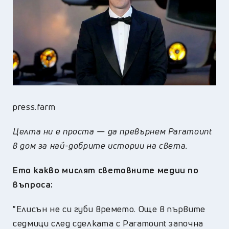
press.farm
Целта ни е проста — да превърнем
Paramount
в дом за най-добрите истории
на
света.
Ето какво мислят световните медии по
въпроса:
"Елисън не си губи времето. Още в първите
седмици след сделката с Paramount започна