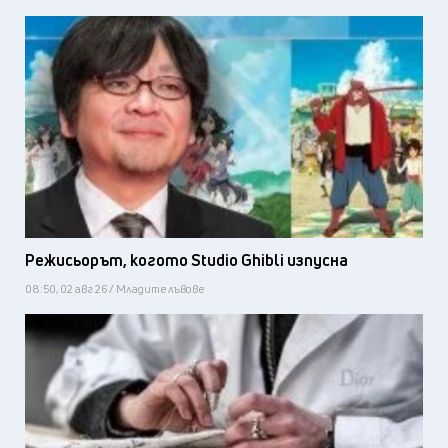
Режисьорът, когото Studio Ghibli изпусна
08:50, 02 авг 26 / Младите лъвове