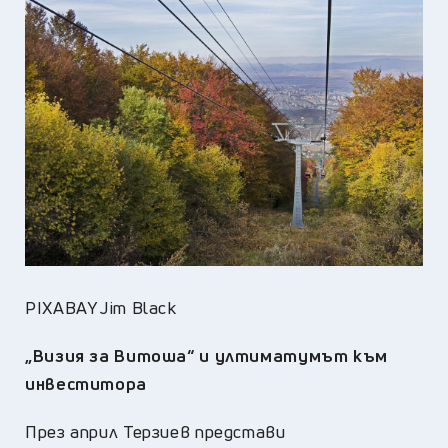
PIXABAY Jim Black
„Визия за Витоша“ и ултиматумът към
инвеститора
През април Терзиев представи