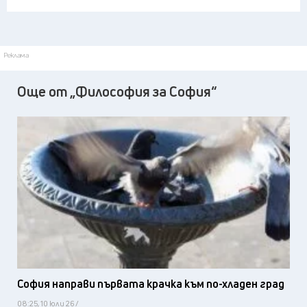
Реклама
Още от „Философия за София“
София направи първата крачка към по-хладен град
08:25, 10 юли 26 /