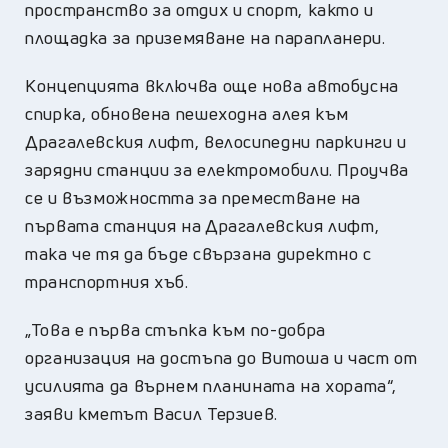
пространство за отдих и спорт, както и
площадка за приземяване на парапланери.
Концепцията включва още нова автобусна
спирка, обновена пешеходна алея към
Драгалевския лифт, велосипедни паркинги и
зарядни станции за електромобили. Проучва
се и възможността за преместване на
първата станция на Драгалевския лифт,
така че тя да бъде свързана директно с
транспортния хъб.
„Това е първа стъпка към по-добра
организация на достъпа до Витоша и част от
усилията да върнем планината на хората“,
заяви кметът Васил Терзиев.