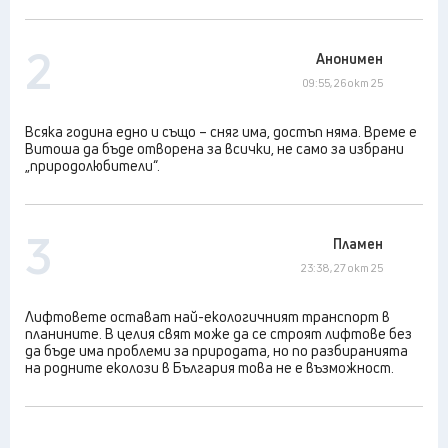
2
Анонимен
09:55, 26 окт 25
Всяка година едно и също – сняг има, достъп няма. Време е
Витоша да бъде отворена за всички, не само за избрани
„природолюбители“.
3
Пламен
23:38, 27 окт 25
Лифтовете остават най-екологичният транспорт в
планините. В целия свят може да се строят лифтове без
да бъде има проблеми за природата, но по разбиранията
на родните еколози в България това не е възможност.