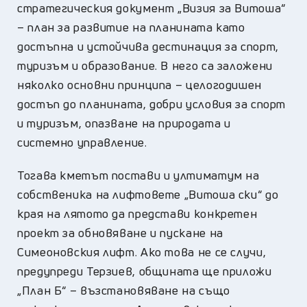
стратегическия документ „Визия за Витоша“
– план за развитие на планината като
достъпна и устойчива дестинация за спорт,
туризъм и образование. В него са заложени
няколко основни принципа – целогодишен
достъп до планината, добри условия за спорт
и туризъм, опазване на природата и
системно управление.
Тогава кметът постави и ултиматум на
собственика на лифтовете „Витоша ски“ до
края на лятото да представи конкретен
проект за обновяване и пускане на
Симеоновския лифт. Ако това не се случи,
предупреди Терзиев, общината ще приложи
„План Б“ – възстановяване на също