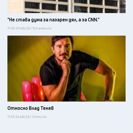
"Не става дума за пазарен дял, а за CNN."
11:40, 05 авг 26 / Топ анализи
Относно Влад Тенев
11:45, 04 авг 26 / Относно: