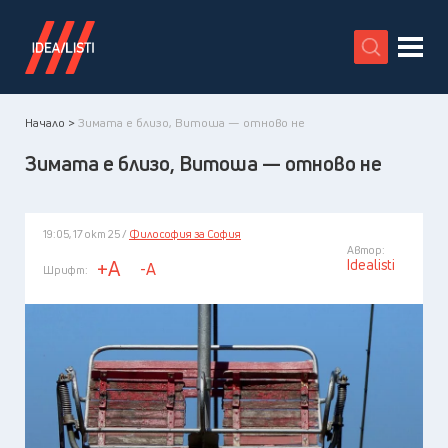
X
Начало >
Зимата е близо, Витоша — отново не
Зимата е близо, Витоша — отново не
19:05, 17 окт 25 /
Философия за София
Автор:
Idealisti
+A
-A
Шрифт: