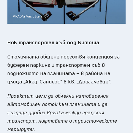
PIXABAY Vasil Stefanov
Нов транспортен хъб под Витоша
Столичната община подготвя концепция за
буферен паркинг и транспортен хъб в
подножието на планината – в района на
улица „Акад. Сандерс“ в кв. „Драгалевци“.
Проектът цели да облекчи натоварения
автомобилен поток към планината и да
създаде удобна връзка между градския
транспорт, лифтовете и туристическите
маршрути.