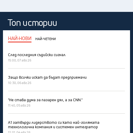
Топ истории
НАЙ-НОВИ
НАЙ-ЧЕТЕНИ
След последния съдийски сигнал
15:00, 07 авг 26
Защо всички искат да бъдат предприемачи
10:30, 06 авг 26
"Не става дума за пазарен дял, а за CNN."
11:40, 05 авг 26
А1 затвърди лидерството си като най-голямата
технологична компания и системен интегратор
12:01, 04 авг 26