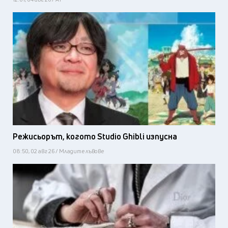
Режисьорът, когото Studio Ghibli изпусна
08:50, 02 авг 26 / Младите лъвове