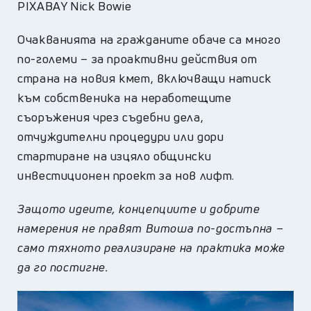
PIXABAY Nick Bowie
Очакванията на гражданите обаче са много
по-големи – за проактивни действия от
страна на новия кмет, включващи натиск
към собственика на неработещите
съоръжения чрез съдебни дела,
отчуждителни процедури или дори
стартиране на изцяло общински
инвестиционен проект за нов лифт.
Защото идеите, концепциите и добрите
намерения не правят Витоша по-достъпна –
само тяхното реализиране на практика може
да го постигне.