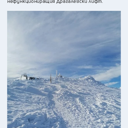
нефункциониращия Драгалевски лифт.