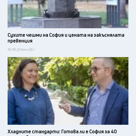
Сухите чешми на София и цената на закъснялата
превенция
10:30, 22 юни 26 /
Хладните стандарти: Готова ли е София за 40