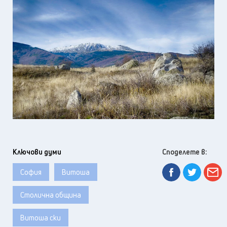
Ключови думи
Споделете в:
София
Витоша
Столична община
Витоша ски