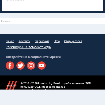
Реклама
За нас
Контакти
За реклама
Urbo
Общи условия
Етичен кодекс на българските медии
Следвайте ни в социалните мрежи
© 2010 - 2026 Idealisti.bg, Всички права запазени "ТОП
Нотисиас" ООД. Idealisti.bg спазва
етичния кодекс на българските медии
.
При ползване на информация, снимки и видео от Idealisti.bg
се изисква писмено разрешение от "ТОП Нотисиас" ООД.