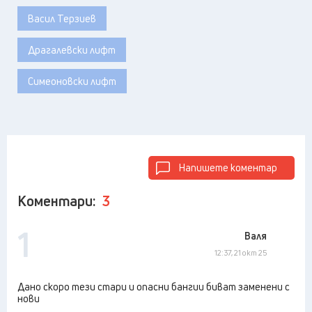
Васил Терзиев
Драгалевски лифт
Симеоновски лифт
Напишете коментар
Коментари:
3
1
Валя
12:37, 21 окт 25
Дано скоро тези стари и опасни бангии биват заменени с
нови