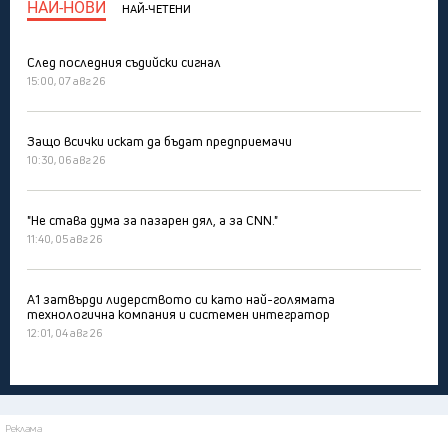
НАЙ-НОВИ
НАЙ-ЧЕТЕНИ
След последния съдийски сигнал
15:00, 07 авг 26
Защо всички искат да бъдат предприемачи
10:30, 06 авг 26
"Не става дума за пазарен дял, а за CNN."
11:40, 05 авг 26
А1 затвърди лидерството си като най-голямата
технологична компания и системен интегратор
12:01, 04 авг 26
Реклама