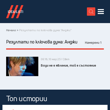
X
Начало >
Резултати по ключова дума "Анджи"
Резултати по ключова дума:
Анджи
Намерени 1
06:18, 10 мар 23 / Свят
Боуи не е явление, той е състояние
Топ истории