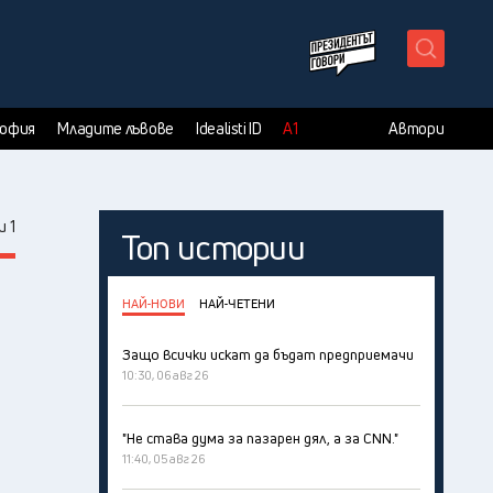
X
София
Младите лъвове
Idealisti ID
А1
Автори
 1
Топ истории
НАЙ-НОВИ
НАЙ-ЧЕТЕНИ
Защо всички искат да бъдат предприемачи
10:30, 06 авг 26
"Не става дума за пазарен дял, а за CNN."
11:40, 05 авг 26