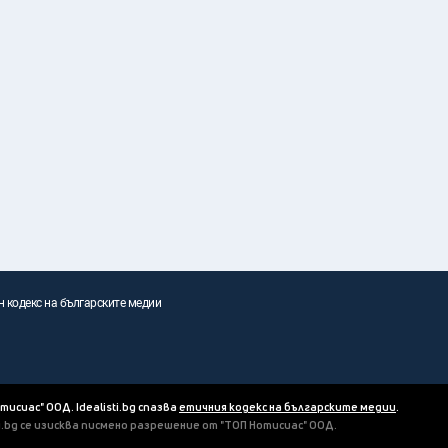
н кодекс на българските медии
отисиас" ООД. Idealisti.bg спазва
етичния кодекс на българските медии
.
ti.bg се изисква писмено разрешение от "ТОП Нотисиас" ООД.