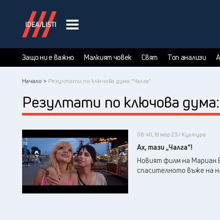
Защо ни е важно
Малкият човек
Свят
Топ анализи
А
Начало >
Резултати по ключова дума "Чалга"
Резултати по ключова дума
08:40, 19 мар 23 / Култура
Ах, тази „Чалга“!
Новият филм на Мариан В
спасителното въже на 