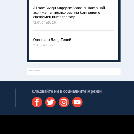
А1 затвърди лидерството си като най-
голямата технологична компания и
системен интегратор
12:01, 04 авг 26
Относно Влад Тенев
11:45, 04 авг 26
Реклама
Следвайте ни в социалните мрежи