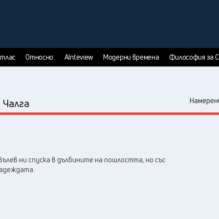
тлас
Относно:
AInteview
Модерни времена
Философия за 
:
Намерени
Чалга
ълев ни спуска в дълбините на пошлостта, но със
надеждата.