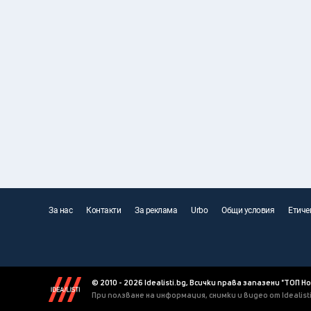
За нас
Контакти
За реклама
Urbo
Общи условия
Етиче
© 2010 - 2026 Idealisti.bg, Всички права запазени "ТОП Н
При ползване на информация, снимки и видео от Idealis