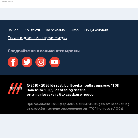
Реклама
За нас
Контакти
За реклама
Urbo
Общи условия
Етичен кодекс на българските медии
Следвайте ни в социалните мрежи
© 2010 - 2026 Idealisti.bg, Всички права запазени "ТОП
Нотисиас" ООД. Idealisti.bg спазва
етичния кодекс на българските медии
.
При ползване на информация, снимки и видео от Idealisti.bg
се изисква писмено разрешение от "ТОП Нотисиас" ООД.