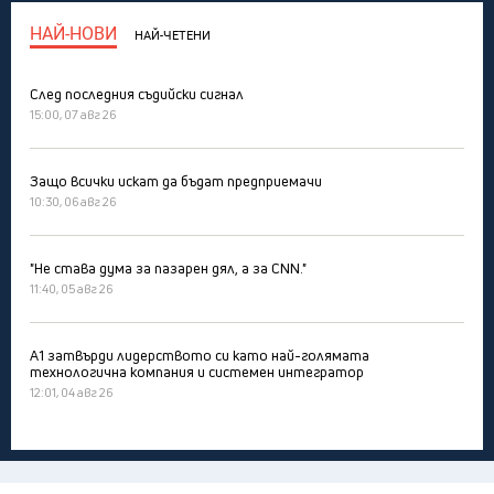
НАЙ-НОВИ
НАЙ-ЧЕТЕНИ
След последния съдийски сигнал
15:00, 07 авг 26
Защо всички искат да бъдат предприемачи
10:30, 06 авг 26
"Не става дума за пазарен дял, а за CNN."
11:40, 05 авг 26
А1 затвърди лидерството си като най-голямата
технологична компания и системен интегратор
12:01, 04 авг 26