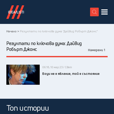
X
Начало >
Резултати по ключова дума "Дайвид Робърт Джонс"
Резултати по ключова дума:
Дайвид
Робърт Джонс
Намерени 1
06:18, 10 мар 23 / Свят
Боуи не е явление, той е състояние
Топ истории