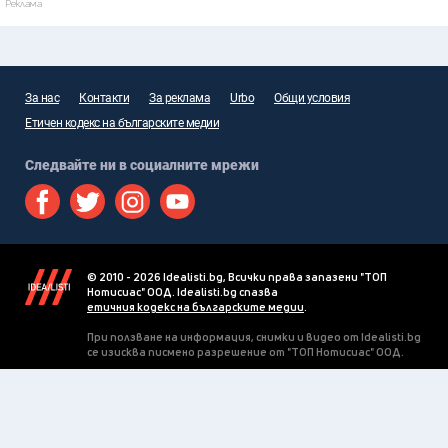
Реклама
За нас
Контакти
За реклама
Urbo
Общи условия
Етичен кодекс на българските медии
Следвайте ни в социалните мрежи
© 2010 - 2026 Idealisti.bg, Всички права запазени "ТОП
Нотисиас" ООД. Idealisti.bg спазва
етичния кодекс на българските медии
.
При ползване на информация, снимки и видео от Idealisti.bg
се изисква писмено разрешение от "ТОП Нотисиас" ООД.