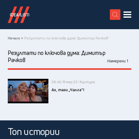
X
Начало >
Резултати по ключова дума "Димитър Рачков"
Резултати по ключова дума:
Димитър
Рачков
Намерени 1
08:40, 19 мар 23 / Култура
Ах, тази „Чалга“!
Топ истории