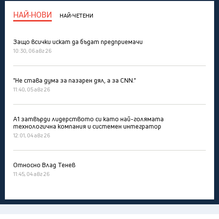
НАЙ-НОВИ
НАЙ-ЧЕТЕНИ
Защо всички искат да бъдат предприемачи
10:30, 06 авг 26
"Не става дума за пазарен дял, а за CNN."
11:40, 05 авг 26
А1 затвърди лидерството си като най-голямата
технологична компания и системен интегратор
12:01, 04 авг 26
Относно Влад Тенев
11:45, 04 авг 26