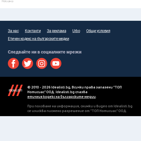
Реклама
За нас
Контакти
За реклама
Urbo
Общи условия
Етичен кодекс на българските медии
Следвайте ни в социалните мрежи
© 2010 - 2026 Idealisti.bg, Всички права запазени "ТОП
Нотисиас" ООД. Idealisti.bg спазва
етичния кодекс на българските медии
.
При ползване на информация, снимки и видео от Idealisti.bg
се изисква писмено разрешение от "ТОП Нотисиас" ООД.