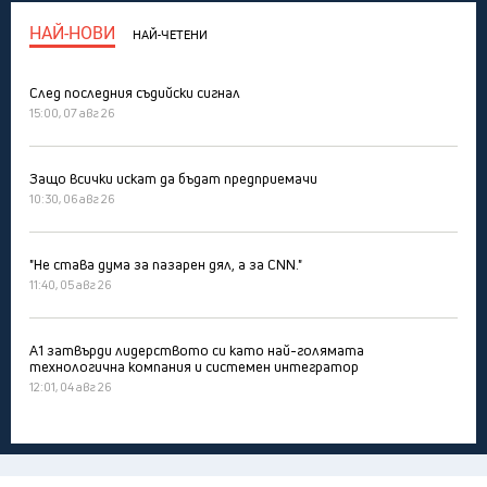
НАЙ-НОВИ
НАЙ-ЧЕТЕНИ
След последния съдийски сигнал
15:00, 07 авг 26
Защо всички искат да бъдат предприемачи
10:30, 06 авг 26
"Не става дума за пазарен дял, а за CNN."
11:40, 05 авг 26
А1 затвърди лидерството си като най-голямата
технологична компания и системен интегратор
12:01, 04 авг 26