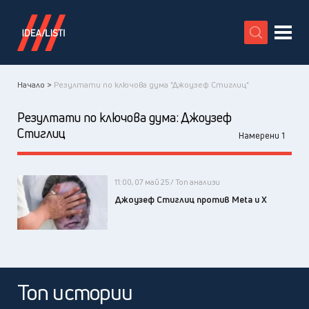
X
Начало >
Резултати по ключова дума "Джоузеф Стиглиц"
Резултати по ключова дума:
Джоузеф
Стиглиц
Намерени 1
11:00, 07 май 25 / Топ анализи
Джоузеф Стиглиц против Meta и X
Топ истории