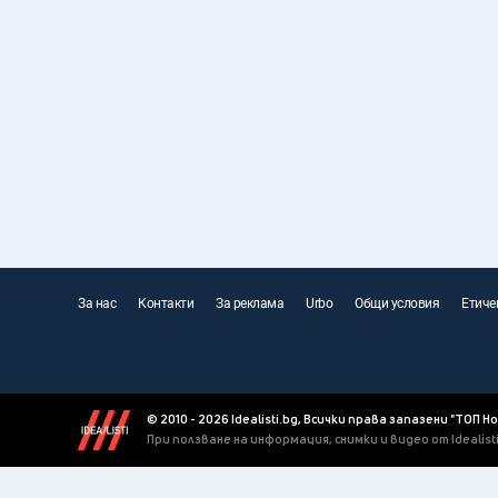
За нас
Контакти
За реклама
Urbo
Общи условия
Етиче
© 2010 - 2026 Idealisti.bg, Всички права запазени "ТОП Н
При ползване на информация, снимки и видео от Idealis