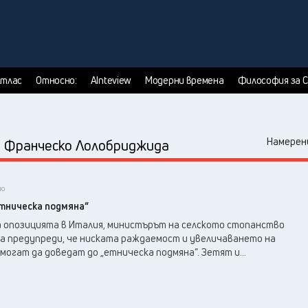
тлас
Относно:
AInteview
Модерни времена
Философия за 
:
Намерени
Франческо Лолобриджида
но
тническа подмяна“
а опозицията в Италия, министърът на селското стопанство
 предупреди, че ниската раждаемост и увеличаването на
огат да доведат до „етническа подмяна“. Зетят и...