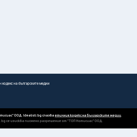
н кодекс на българските медии
отисиас" ООД. Idealisti.bg спазва
етичния кодекс на българските медии
.
ti.bg се изисква писмено разрешение от "ТОП Нотисиас" ООД.