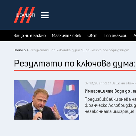
Защо ни е важно
Малкият човек
Свят
Топ анализи
А
Начало >
Резултати по ключова дума "Франческо Лолобриджида"
Резултати по ключова дума
07:18, 26 апр 23 / Защо ни е важ
Имиграцията води до „е
Предизвиквайки гнева н
Франческо Лолобриджида
незаконната имиграция м