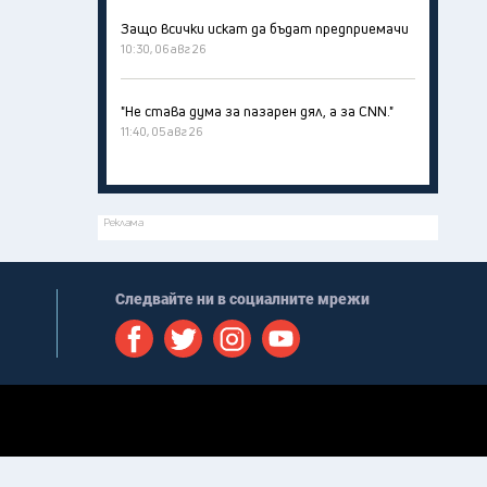
Защо всички искат да бъдат предприемачи
10:30, 06 авг 26
"Не става дума за пазарен дял, а за CNN."
11:40, 05 авг 26
Реклама
Следвайте ни в социалните мрежи