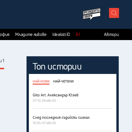
X
София
Младите лъвове
Idealisti ID
А1
Автори
 1
Топ истории
НАЙ-НОВИ
НАЙ-ЧЕТЕНИ
Gito Art: Александър Юзев
07:10, 09 авг 26
След последния съдийски сигнал
15:00, 07 авг 26