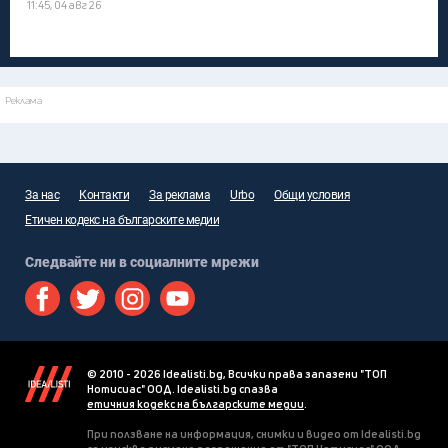
11:45, 04 авг 26
Реклама
За нас
Контакти
За реклама
Urbo
Общи условия
Етичен кодекс на българските медии
Следвайте ни в социалните мрежи
© 2010 - 2026 Idealisti.bg, Всички права запазени "ТОП
Нотисиас" ООД. Idealisti.bg спазва
етичния кодекс на българските медии
.
При ползване на информация, снимки и видео от Idealisti.bg