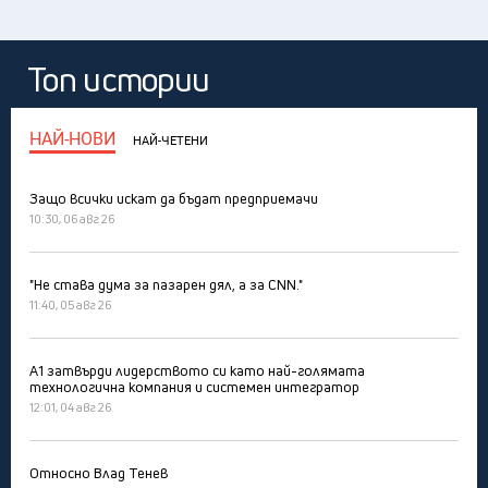
Топ истории
НАЙ-НОВИ
НАЙ-ЧЕТЕНИ
Защо всички искат да бъдат предприемачи
10:30, 06 авг 26
"Не става дума за пазарен дял, а за CNN."
11:40, 05 авг 26
А1 затвърди лидерството си като най-голямата
технологична компания и системен интегратор
12:01, 04 авг 26
Относно Влад Тенев