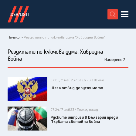
X
Начало >
Резултати по ключова дума "Хибридна война"
Резултати по ключова дума:
Хибридна
война
Намерени 2
07:05, 31 май 23 / Защо ни е важно
Шега отвъд допустимото
07:24, 17 фев 23 / Поглед назад
Руските интриги в България преди
Първата световна война