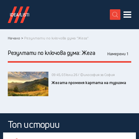
X
Начало >
Резултати по ключова дума "Жега"
Резултати по ключова дума:
Жега
Намерени 1
09:45, 03 юли 26 / Философия за София
Жегата променя картата на туризма
Топ истории