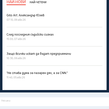
НАЙ-НОВИ
НАЙ-ЧЕТЕНИ
Gito Art: Александър Юзев
07:10, 09 авг 26
След последния съдийски сигнал
15:00, 07 авг 26
Защо всички искат да бъдат предприемачи
10:30, 06 авг 26
"Не става дума за пазарен дял, а за CNN."
11:40, 05 авг 26
Реклама