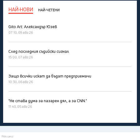
НАЙ-НОВИ
НАЙ-ЧЕТЕНИ
Gito Art: Александър Юзев
07:10, 09 авг 26
След последния съдийски сигнал
15:00, 07 авг 26
Защо всички искат да бъдат предприемачи
10:30, 06 авг 26
"Не става дума за пазарен дял, а за CNN."
11:40, 05 авг 26
Реклама