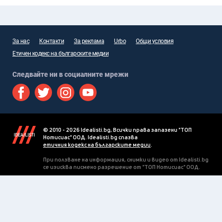
За нас
Контакти
За реклама
Urbo
Общи условия
Етичен кодекс на българските медии
Следвайте ни в социалните мрежи
© 2010 - 2026 Idealisti.bg, Всички права запазени "ТОП
Нотисиас" ООД. Idealisti.bg спазва
етичния кодекс на българските медии
.
При ползване на информация, снимки и видео от Idealisti.bg
се изисква писмено разрешение от "ТОП Нотисиас" ООД.