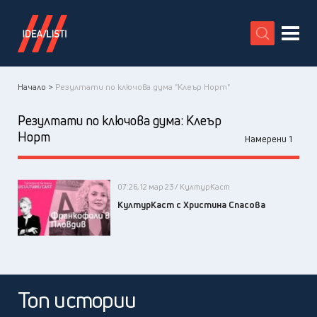
X
Начало >
Резултати по ключова дума "Клеър Норт"
Резултати по ключова дума:
Клеър
Норт
Намерени 1
07:26, 12 мар 23 / КултурКаст
КултурКаст с Христина Спасова
Топ истории