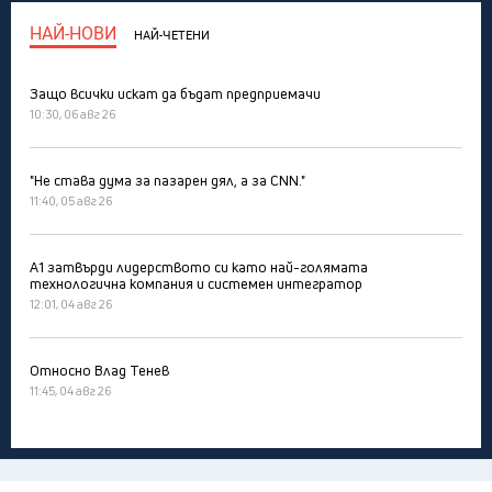
НАЙ-НОВИ
НАЙ-ЧЕТЕНИ
Защо всички искат да бъдат предприемачи
10:30, 06 авг 26
"Не става дума за пазарен дял, а за CNN."
11:40, 05 авг 26
А1 затвърди лидерството си като най-голямата
технологична компания и системен интегратор
12:01, 04 авг 26
Относно Влад Тенев
11:45, 04 авг 26