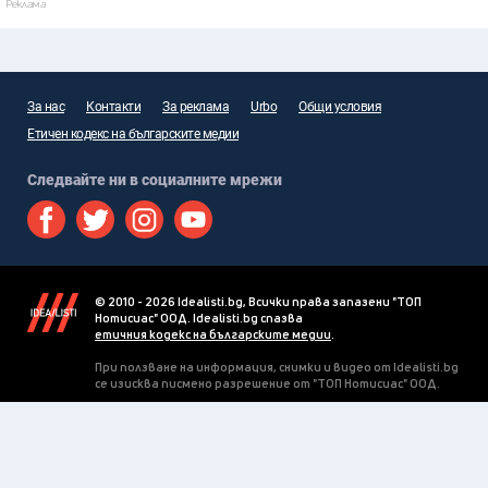
Реклама
За нас
Контакти
За реклама
Urbo
Общи условия
Етичен кодекс на българските медии
Следвайте ни в социалните мрежи
© 2010 - 2026 Idealisti.bg, Всички права запазени "ТОП
Нотисиас" ООД. Idealisti.bg спазва
етичния кодекс на българските медии
.
При ползване на информация, снимки и видео от Idealisti.bg
се изисква писмено разрешение от "ТОП Нотисиас" ООД.