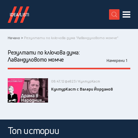
X
Начало >
Резултати по ключова дума "Лавандуловото момче"
Резултати по ключова дума:
Лавандуловото момче
Намерени 1
08:47, 12 фев 23 / КултурКаст
КултурКаст с Валери Йорданов
Топ истории