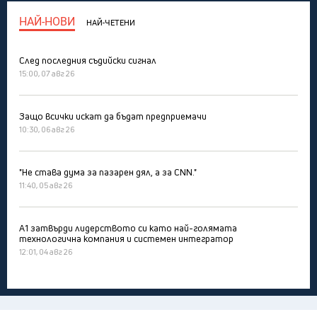
НАЙ-НОВИ
НАЙ-ЧЕТЕНИ
След последния съдийски сигнал
15:00, 07 авг 26
Защо всички искат да бъдат предприемачи
10:30, 06 авг 26
"Не става дума за пазарен дял, а за CNN."
11:40, 05 авг 26
А1 затвърди лидерството си като най-голямата
технологична компания и системен интегратор
12:01, 04 авг 26