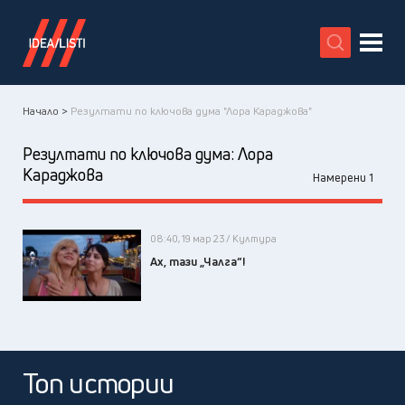
X
Начало >
Резултати по ключова дума "Лора Караджова"
Резултати по ключова дума:
Лора
Караджова
Намерени 1
08:40, 19 мар 23 / Култура
Ах, тази „Чалга“!
Топ истории