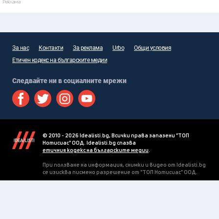
Реклама
За нас
Контакти
За реклама
Urbo
Общи условия
Етичен кодекс на българските медии
Следвайте ни в социалните мрежи
© 2010 - 2026 Idealisti.bg, Всички права запазени "ТОП
Нотисиас" ООД. Idealisti.bg спазва
етичния кодекс на българските медии
.
При ползване на информация, снимки и видео от Idealisti.bg
се изисква писмено разрешение от "ТОП Нотисиас" ООД.