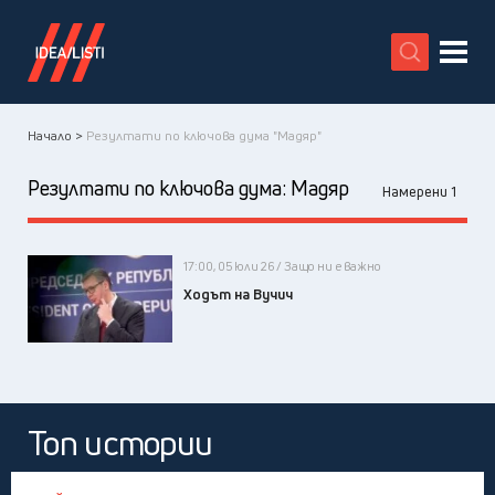
X
Начало >
Резултати по ключова дума "Мадяр"
Резултати по ключова дума:
Мадяр
Намерени 1
17:00, 05 юли 26 / Защо ни е важно
Ходът на Вучич
Топ истории