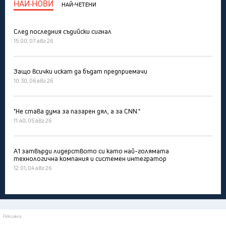
НАЙ-НОВИ
НАЙ-ЧЕТЕНИ
След последния съдийски сигнал
15:00, 07 авг 26
Защо всички искат да бъдат предприемачи
10:30, 06 авг 26
"Не става дума за пазарен дял, а за CNN."
11:40, 05 авг 26
А1 затвърди лидерството си като най-голямата
технологична компания и системен интегратор
12:01, 04 авг 26
Реклама