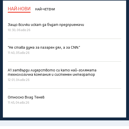
НАЙ-НОВИ
НАЙ-ЧЕТЕНИ
Защо всички искат да бъдат предприемачи
10:30, 06 авг 26
"Не става дума за пазарен дял, а за CNN."
11:40, 05 авг 26
А1 затвърди лидерството си като най-голямата
технологична компания и системен интегратор
12:01, 04 авг 26
Относно Влад Тенев
11:45, 04 авг 26