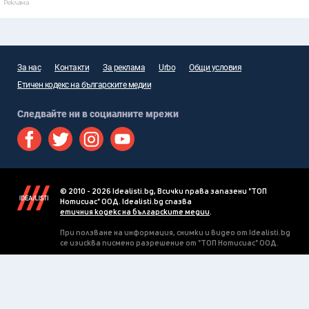
Реклама
За нас
Контакти
За реклама
Urbo
Общи условия
Етичен кодекс на българските медии
Следвайте ни в социалните мрежи
© 2010 - 2026 Idealisti.bg, Всички права запазени "ТОП
Нотисиас" ООД. Idealisti.bg спазва
етичния кодекс на българските медии
.
При ползване на информация, снимки и видео от Idealisti.bg
се изисква писмено разрешение от "ТОП Нотисиас" ООД.