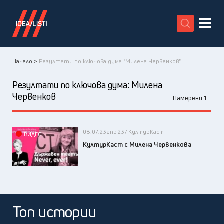
X
Начало >
Резултати по ключова дума "Милена Червенков"
Резултати по ключова дума:
Милена
Червенков
Намерени 1
08:07, 23 апр 23 / КултурКаст
ВИДЕО
КултурКаст с Милена Червенкова
Топ истории