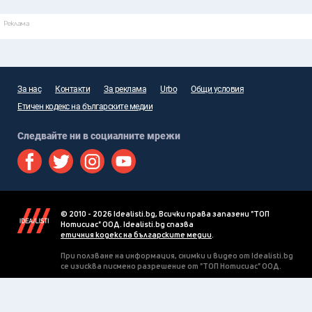
Реклама
За нас
Контакти
За реклама
Urbo
Общи условия
Етичен кодекс на българските медии
Следвайте ни в социалните мрежи
© 2010 - 2026 Idealisti.bg, Всички права запазени "ТОП
Нотисиас" ООД. Idealisti.bg спазва
етичния кодекс на българските медии
.
При ползване на информация, снимки и видео от Idealisti.bg
се изисква писмено разрешение от "ТОП Нотисиас" ООД.