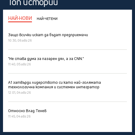
Топ истории
НАЙ-НОВИ
НАЙ-ЧЕТЕНИ
Защо всички искат да бъдат предприемачи
10:30, 06 авг 26
"Не става дума за пазарен дял, а за CNN."
11:40, 05 авг 26
А1 затвърди лидерството си като най-голямата
технологична компания и системен интегратор
12:01, 04 авг 26
Относно Влад Тенев
11:45, 04 авг 26