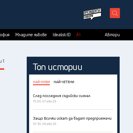
X
София
Младите лъвове
Idealisti ID
А1
Автори
 1
Топ истории
НАЙ-НОВИ
НАЙ-ЧЕТЕНИ
След последния съдийски сигнал
15:00, 07 авг 26
Защо всички искат да бъдат предприемачи
10:30, 06 авг 26