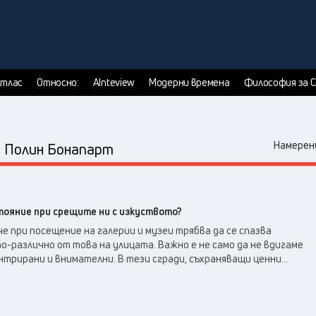
тлас
Относно:
AInteview
Модерни времена
Философия за 
:
Намерени
Полин Бонапарт
тояние при срещите ни с изкуството?
че при посещение на галерии и музеи трябва да се спазва
по-различно от това на улицата. Важно е не само да не вдигаме
нтрирани и внимателни. В тези сгради, съхраняващи ценни...