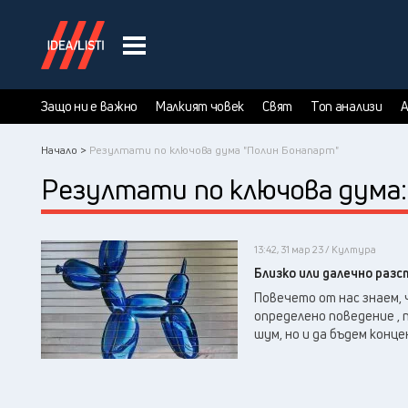
Защо ни е важно
Малкият човек
Свят
Топ анализи
А
Начало >
Резултати по ключова дума "Полин Бонапарт"
Резултати по ключова дума
13:42, 31 мар 23 / Култура
Близко или далечно разс
Повечето от нас знаем, 
определено поведение , 
шум, но и да бъдем конце