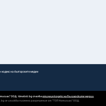
н кодекс на българските медии
отисиас" ООД. Idealisti.bg спазва
етичния кодекс на българските медии
.
ti.bg се изисква писмено разрешение от "ТОП Нотисиас" ООД.