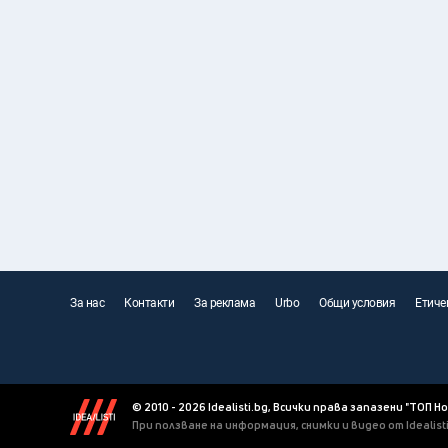
За нас
Контакти
За реклама
Urbo
Общи условия
Етиче
© 2010 - 2026 Idealisti.bg, Всички права запазени "ТОП Н
При ползване на информация, снимки и видео от Idealis