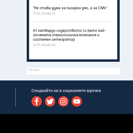
"Не става дума за пазарен дял, а за CNN."
11:40, 05 авг 26
А1 затвърди лидерството си като най-
голямата технологична компания и
системен интегратор
12:01, 04 авг 26
Реклама
Следвайте ни в социалните мрежи