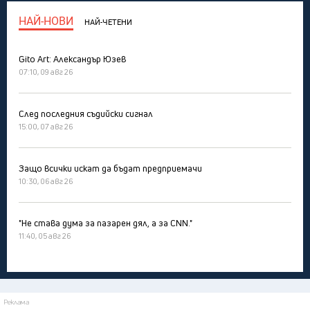
НАЙ-НОВИ
НАЙ-ЧЕТЕНИ
Gito Art: Александър Юзев
07:10, 09 авг 26
След последния съдийски сигнал
15:00, 07 авг 26
Защо всички искат да бъдат предприемачи
10:30, 06 авг 26
"Не става дума за пазарен дял, а за CNN."
11:40, 05 авг 26
Реклама