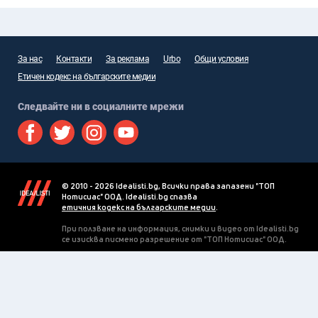
За нас
Контакти
За реклама
Urbo
Общи условия
Етичен кодекс на българските медии
Следвайте ни в социалните мрежи
© 2010 - 2026 Idealisti.bg, Всички права запазени "ТОП
Нотисиас" ООД. Idealisti.bg спазва
етичния кодекс на българските медии
.
При ползване на информация, снимки и видео от Idealisti.bg
се изисква писмено разрешение от "ТОП Нотисиас" ООД.