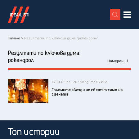
X
Начало >
Резултати по ключова дума "рокендрол"
Резултати по ключова дума:
рокендрол
Намерени 1
16:00, 05 юли 26 / Младите лъвове
Големите звезди не светят само на
сцената
Топ истории