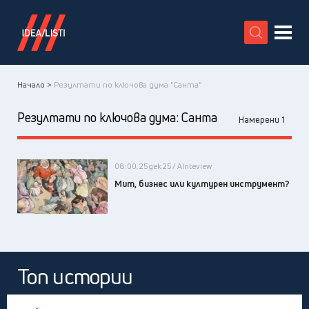
X
Начало >
Резултати по ключова дума "Санта"
Резултати по ключова дума:
Санта
Намерени 1
08:00, 25 дек 25 / AInteview
Мит, бизнес или културен инструмент?
Топ истории