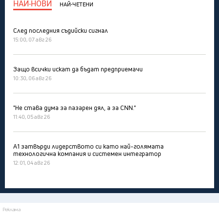
НАЙ-НОВИ
НАЙ-ЧЕТЕНИ
След последния съдийски сигнал
15:00, 07 авг 26
Защо всички искат да бъдат предприемачи
10:30, 06 авг 26
"Не става дума за пазарен дял, а за CNN."
11:40, 05 авг 26
А1 затвърди лидерството си като най-голямата
технологична компания и системен интегратор
12:01, 04 авг 26
Реклама