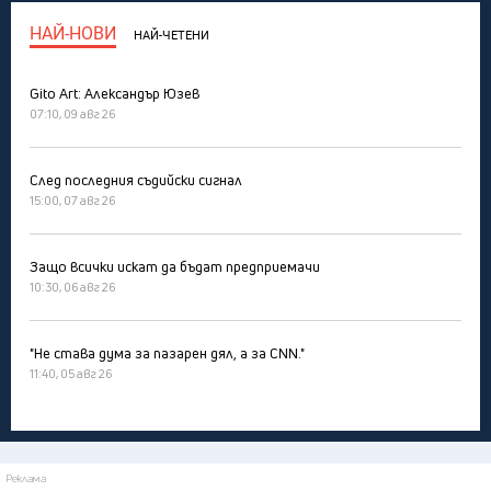
НАЙ-НОВИ
НАЙ-ЧЕТЕНИ
Gito Art: Александър Юзев
07:10, 09 авг 26
След последния съдийски сигнал
15:00, 07 авг 26
Защо всички искат да бъдат предприемачи
10:30, 06 авг 26
"Не става дума за пазарен дял, а за CNN."
11:40, 05 авг 26
Реклама