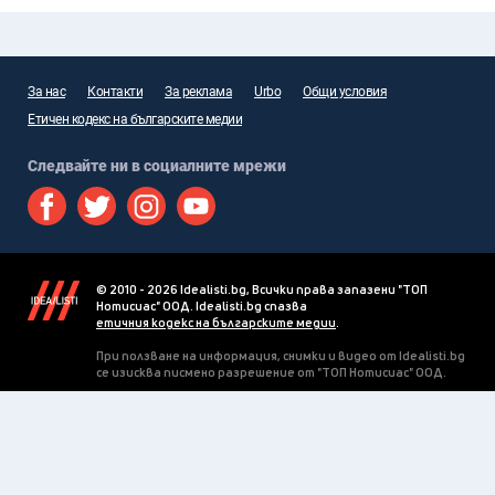
За нас
Контакти
За реклама
Urbo
Общи условия
Етичен кодекс на българските медии
Следвайте ни в социалните мрежи
© 2010 - 2026 Idealisti.bg, Всички права запазени "ТОП
Нотисиас" ООД. Idealisti.bg спазва
етичния кодекс на българските медии
.
При ползване на информация, снимки и видео от Idealisti.bg
се изисква писмено разрешение от "ТОП Нотисиас" ООД.