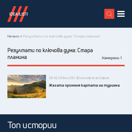
X
Начало >
Резултати по ключова дума "Стара планина"
Резултати по ключова дума:
Стара
планина
Намерени 1
09:45, 03 юли 26 / Философия за София
Жегата променя картата на туризма
Топ истории