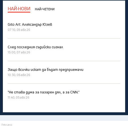
НАЙ-НОВИ
НАЙ-ЧЕТЕНИ
Gito Art: Александър Юзев
07:10, 09 авг 26
След последния съдийски сигнал
15:00, 07 авг 26
Защо всички искат да бъдат предприемачи
10:30, 06 авг 26
"Не става дума за пазарен дял, а за CNN."
11:40, 05 авг 26
Реклама