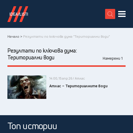
X
Начало >
Резултати по ключова дума "Териториални води"
Резултати по ключова дума:
Териториални води
Намерени 1
14:00, 15 апр 26 / Атлас
Атлас – Териториалните води
Топ истории