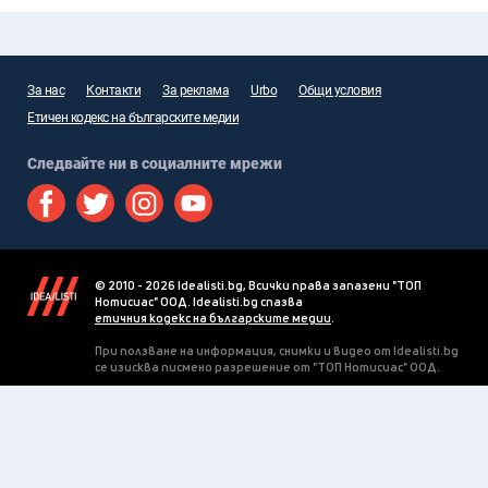
За нас
Контакти
За реклама
Urbo
Общи условия
Етичен кодекс на българските медии
Следвайте ни в социалните мрежи
© 2010 - 2026 Idealisti.bg, Всички права запазени "ТОП
Нотисиас" ООД. Idealisti.bg спазва
етичния кодекс на българските медии
.
При ползване на информация, снимки и видео от Idealisti.bg
се изисква писмено разрешение от "ТОП Нотисиас" ООД.