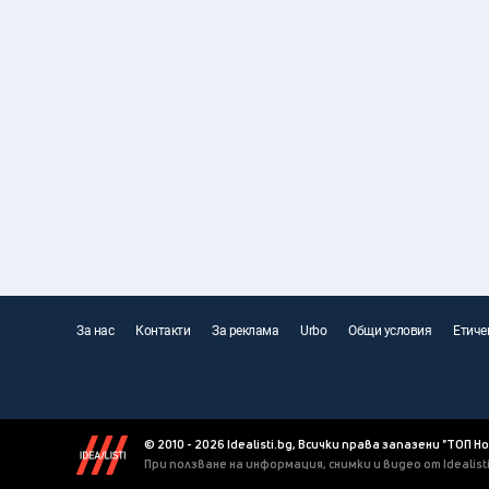
За нас
Контакти
За реклама
Urbo
Общи условия
Етиче
© 2010 - 2026 Idealisti.bg, Всички права запазени "ТОП Н
При ползване на информация, снимки и видео от Idealis