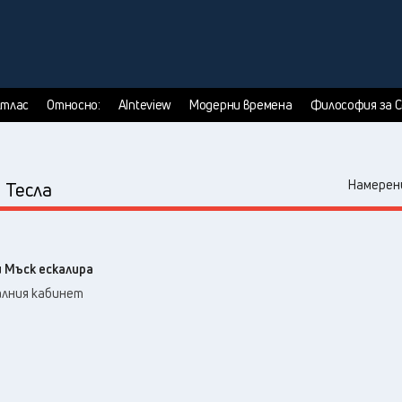
тлас
Относно:
AInteview
Модерни времена
Философия за 
:
Намерени
Тесла
 Мъск ескалира
алния кабинет