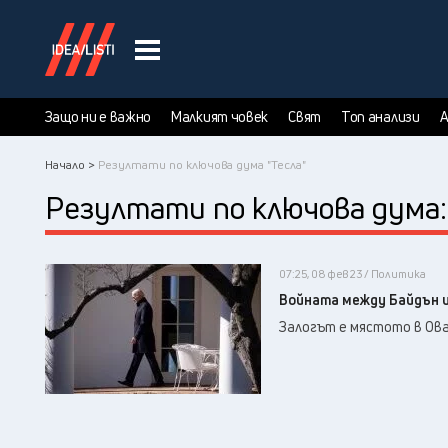
Защо ни е важно
Малкият човек
Свят
Топ анализи
А
Начало >
Резултати по ключова дума "Тесла"
Резултати по ключова дума
07:25, 08 фев 23 / Политика
Войната между Байдън и
Залогът е мястото в Ов