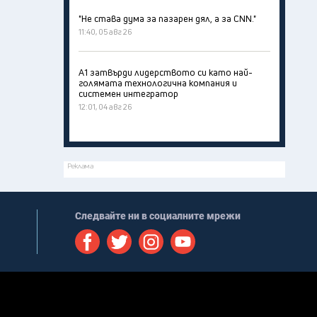
"Не става дума за пазарен дял, а за CNN."
11:40, 05 авг 26
А1 затвърди лидерството си като най-
голямата технологична компания и
системен интегратор
12:01, 04 авг 26
Реклама
Следвайте ни в социалните мрежи