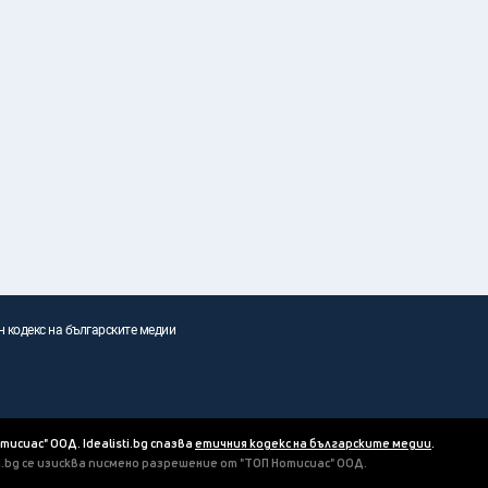
н кодекс на българските медии
отисиас" ООД. Idealisti.bg спазва
етичния кодекс на българските медии
.
ti.bg се изисква писмено разрешение от "ТОП Нотисиас" ООД.