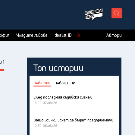
X
София
Младите лъвове
Idealisti ID
А1
Автори
 1
Топ истории
НАЙ-НОВИ
НАЙ-ЧЕТЕНИ
След последния съдийски сигнал
15:00, 07 авг 26
Защо всички искат да бъдат предприемачи
10:30, 06 авг 26