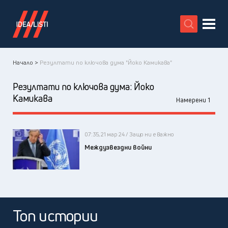
X
Начало >
Резултати по ключова дума "Йоко Камикава"
Резултати по ключова дума:
Йоко
Камикава
Намерени 1
07:35, 21 мар 24 / Защо ни е важно
Междузвездни войни
Топ истории