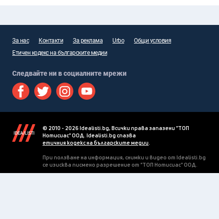
За нас
Контакти
За реклама
Urbo
Общи условия
Етичен кодекс на българските медии
Следвайте ни в социалните мрежи
© 2010 - 2026 Idealisti.bg, Всички права запазени "ТОП
Нотисиас" ООД. Idealisti.bg спазва
етичния кодекс на българските медии
.
При ползване на информация, снимки и видео от Idealisti.bg
се изисква писмено разрешение от "ТОП Нотисиас" ООД.