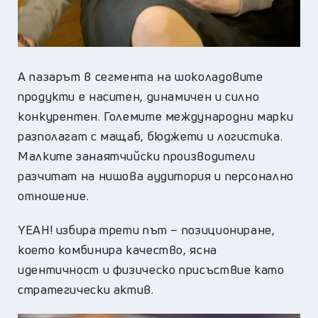
А пазарът в сегмента на шоколадовите
продукти е наситен, динамичен и силно
конкурентен. Големите международни марки
разполагат с мащаб, бюджети и логистика.
Малките занаятчийски производители
разчитат на нишова аудитория и персонално
отношение.
YEAH! избира трети път – позициониране,
което комбинира качество, ясна
идентичност и физическо присъствие като
стратегически актив.