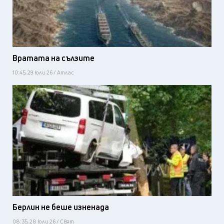
Вратата на сълзите
10:45, 29 юли 26 / Атлас
Берлин не беше изненада
08:35, 28 юли 26 / Свят