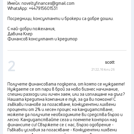
Имейл: noveltyfinances@gmail.com
WhatsApp: +447915601531
Посредници, консултанти и брокери са добре дошли.
С най-добри пожелания,
Давина Клер
Финансов консултант и кредитор
2
scott
21:22, 16 юли 26
Получете финансовата подкрепа, от която се нуждаете!
Нуждаете се от пари в брой за ново бизнес начинание,
спешни разходи или личен заем, или за изплащане на дълг?
Нашата кредитна компания е тук, за да ви помогне! С
гъвкави планове за погасяване, конкурентни лихвени
проценти от 2% и лесен процес на кандидатстване,
можете да получите необходимите ви средства бързо и
лесно. Кандидатствайте сега и поемете контрол над
финансите си! Свържете се с нас, Бързо одобрение -
Гъвкави условия за погасяване - Конкурентни лихвени