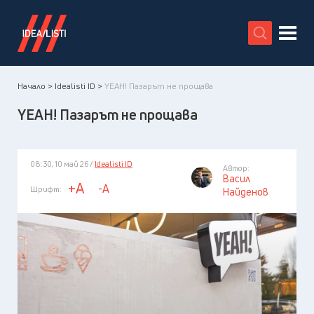
X
Начало >
Idealisti ID >
YEAH! Пазарът не прощава
YEAH! Пазарът не прощава
08:30, 10 май 26 /
Idealisti ID
Автор:
Васил
+A
-A
Шрифт:
Найденов