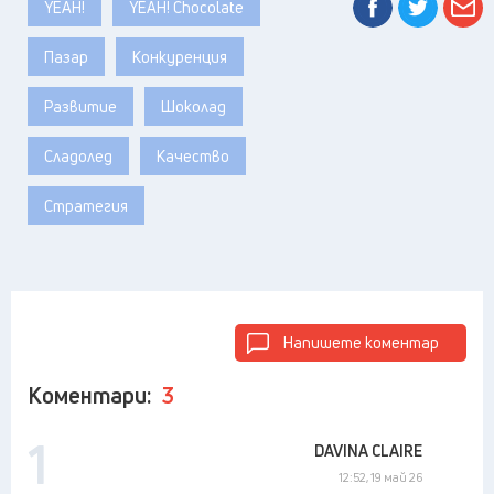
YEAH!
YEAH! Chocolate
Пазар
Конкуренция
Развитие
Шоколад
Сладолед
Качество
Стратегия
Напишете коментар
Коментари:
3
1
DAVINA CLAIRE
12:52, 19 май 26