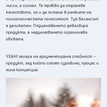
число, а сигнал. Тя трябва да отразява
качеството, но и да остане в рамките на
психологическата поносимост. Тук балансът
е деликатен. Подценяването девалвира
продукта, а надценяването ограничава
обхвата.
YEAH! залага на аргументирана стойност –
продукт, зад който стоят суровини, процес и
ясна концепция.