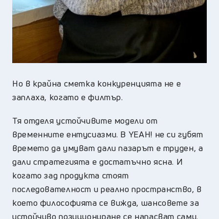
Но в крайна сметка конкуренцията не е
заплаха, когато е филтър.
Тя отделя устойчивите модели от
временните ентусиазми. В YEAH! не си губят
времето да умуват дали пазарът е труден, а
дали стратегията е достатъчно ясна. И
когато зад продукта стоят
последователност и реално пространство, в
което философията се вижда, шансовете за
устойчиво позициониране се напасват сами.