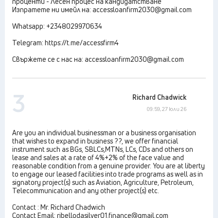
проценти - Лесен процес на кандидатстване
Изпратете ни имейл на: accessloanfirm2030@gmail.com
Whatsapp: +2348029970634
Telegram: https://t.me/accessfirm4
Свържете се с нас на: accessloanfirm2030@gmail.com
3
Richard Chadwick
09:59, 27 юли 26
Are you an individual businessman or a business organisation
that wishes to expand in business ??, we offer financial
instrument such as BGs, SBLCs,MTNs, LCs, CDs and others on
lease and sales at a rate of 4%+2% of the face value and
reasonable condition from a genuine provider. You are at liberty
to engage our leased facilities into trade programs as well as in
signatory project(s) such as Aviation, Agriculture, Petroleum,
Telecommunication and any other project(s) etc.
Contact : Mr. Richard Chadwich
Contact Email: ribellodasilver01.finance@gmail.com