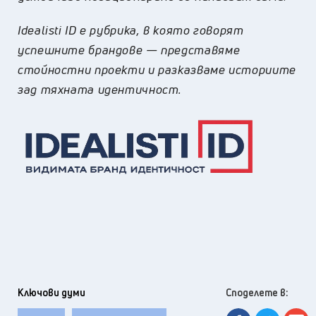
Idealisti ID е рубрика, в която говорят
успешните брандове — представяме
стойностни проекти и разказваме историите
зад тяхната идентичност.
Ключови думи
Споделете в: