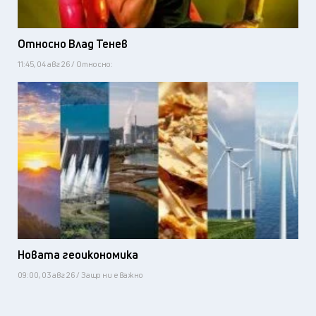
Относно Влад Тенев
11:45, 04 авг 26 / Относно:
Новата геоикономика
09:00, 03 авг 26 / Защо ни е важно