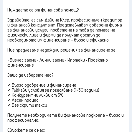
Нуждаете се от финансова помощ?
Здравейте, аз съм Давина Клер, професионален кредитор
и финансов консултант. Представлявам доверена фирма
за финансови услуги, посветена на това да помага на
физически лица и фирми да получат достъп до
необходимото им финансиране – бързо и ефикасно.
Ние предлагаме надеждни решения за финансиране за:
• Бизнес заеми • Лични заеми • Ипотеки • Проектно
финансиране
Защо да изберете нас?
✔ Бързо одобрение и финансиране
✔ Гъвкави условия за погасяване (1–30 години)
✔ Конкурентни лихви от 3%
✔ Лесен процес
✔ Без скрити такси
Получете необходимата ви финансова подкрепа – бързо и
професионално.
Свържете се с нас: