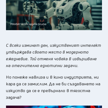
PIXABAY Artificialgeek Studio
С всеки изминат ден, изкуственият интелект
утвърждава своето място в модерното
ежедневие. Той отменя човека в извършване
на отегчително еднотипни задачи.
Но понеже навлиза и в кино индустрията, ни
кара да се замислим. Да не би създаването на
изкуство да се е превърнало в тягостна
задача?