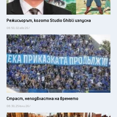
Режисьорът, когото Studio Ghibli изпусна
08:50, 02 авг 26 /
Страст, неподвластна на времето
08:30, 25 юли 26 /