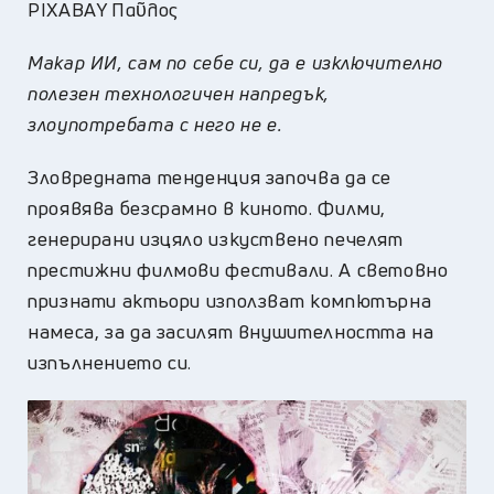
PIXABAY Παῦλος
Макар ИИ, сам по себе си, да е изключително
полезен технологичен напредък,
злоупотребата с него не е.
Зловредната тенденция започва да се
проявява безсрамно в киното. Филми,
генерирани изцяло изкуствено печелят
престижни филмови фестивали. А световно
признати актьори използват компютърна
намеса, за да засилят внушителността на
изпълнението си.