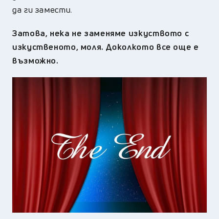
да ги замести.
Затова, нека не заменяме изкуството с
изкуственото, моля. Доколкото все още е
възможно.