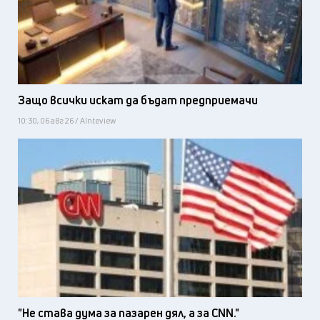
Защо всички искат да бъдат предприемачи
10:30, 06 авг 26 / AInteview
"Не става дума за пазарен дял, а за CNN."