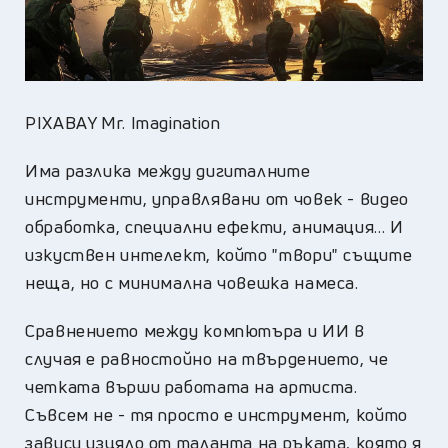
PIXABAY Mr. Imagination
Има разлика между дигиталните
инструменти, управлявани от човек - видео
обработка, специални ефекти, анимация... И
изкуствен интелект, който "твори" същите
неща, но с минимална човешка намеса.
Сравнението между компютъра и ИИ в
случая е равностойно на твърдението, че
четката върши работата на артиста.
Съвсем не - тя просто е инструмент, който
зависи изцяло от таланта на ръката, която я