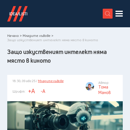
X
Начало >
Младите лъвове >
Защо изкуственият интелект няма място в киното
Защо изкуственият интелект няма
място в киното
18:30, 09 авг 25 /
Младите лъвове
Автор:
Тома
+A
-A
Шрифт:
Манов