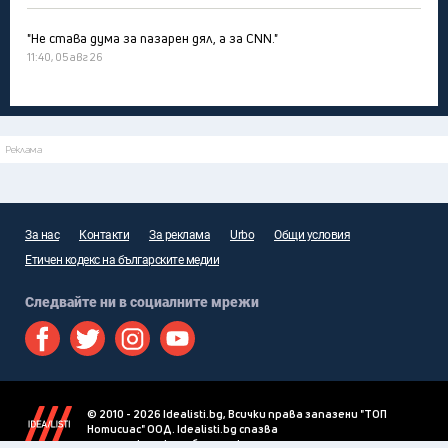
"Не става дума за пазарен дял, а за CNN."
11:40, 05 авг 26
Реклама
За нас
Контакти
За реклама
Urbo
Общи условия
Етичен кодекс на българските медии
Следвайте ни в социалните мрежи
© 2010 - 2026 Idealisti.bg, Всички права запазени "ТОП
Нотисиас" ООД. Idealisti.bg спазва
етичния кодекс на българските медии
.