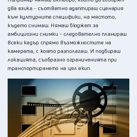
два езика - съответно адаптираш сценария
към културните специфики, на мястото,
където снимаш. Нямаш бюджет за
амбициозни снимки - следователно планираш
всеки кадър спрямо възможностите на
камерата, с която разполагаш. И подбираш
локацията, съобразно ограниченията при
транспортирането на цял екип.