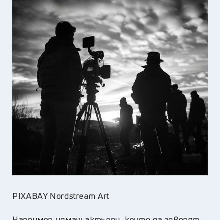
PIXABAY Nordstream Art
Например нямаш актьори, които да говорят