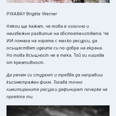
PIXABAY Brigitte Werner
Някои ще кажат, че това е логично и
неизбежно развитие на обстоятелствата. Че
ИИ помага на хората с малко ресурси, да
осъществят идеите си по-добре на екрана.
Но това всъщност не е така. Той ги лишава
от креативност.
Да речем си студент и трябва да направиш
късометражен филм. Тогава точно
лимитираните ресурси дефинират почерка на
проекта ти.