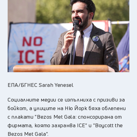
ЕПА/БГНЕС Sarah Yenesel
Социалните медии се изпълниха с призиви за
бойкот, а улиците на Ню Йорк бяха облепени
с плакати "Bezos Met Gala: спонсорирана от
фирмата, която захранва ICE" и "Boycott the
Bezos Met Gala".