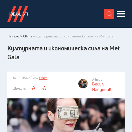
X
Начало >
Свят >
Културната и икономическа сила на Met Gala
Културната и икономическа сила на Met
Gala
16:00, 05 май 26 /
Свят
Автор:
Васил
+A
-A
Шрифт:
Найденов