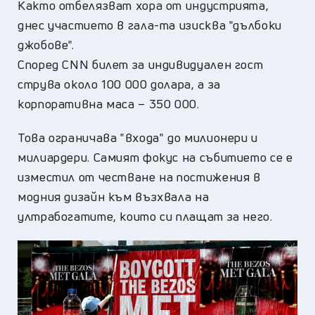
Както отбелязват хора от индустрията,
днес участието в гала-та изисква "дълбоки
джобове".
Според CNN билет за индивидуален гост
струва около 100 000 долара, а за
корпоративна маса – 350 000.
Това ограничава "входа" до милионери и
милиардери. Самият фокус на събитието се е
изместил от честване на постижения в
модния дизайн към възхвала на
ултрабогатите, които си плащат за него.