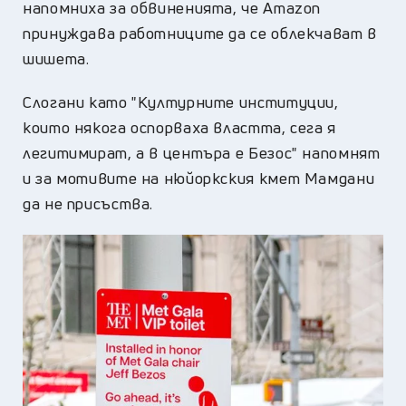
напомниха за обвиненията, че Amazon
принуждава работниците да се облекчават в
шишета.
Слогани като "Културните институции,
които някога оспорваха властта, сега я
легитимират, а в центъра е Безос" напомнят
и за мотивите на нюйоркския кмет Мамдани
да не присъства.