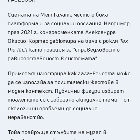
Сцената на Мет Галата често е била
платформа и за социални послания. Например
през 2021 г. конгресменката Александра
Окасио-Кортес дебютира на бала с рокля
Tax
the Rich
като позиция за "справедливост и
равнопоставеност в системата".
Примерът илюстрира как гала-вечерта може
да се използва за политически жестове в
моден контекст. Публични фигури избират
тоалетите си съобразно актуални теми – от
екологични проблеми до социално
неравенство.
Това превръща стълбите на музея в