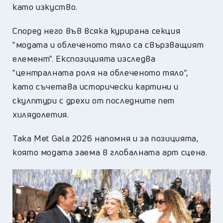
като изкуство.
Според него във всяка курирана секция
"модата и облеченото тяло са свързващият
елемент". Експозицията изследва
"централната роля на облеченото тяло",
като съчетава исторически картини и
скулптури с дрехи от последните пет
хилядолетия.
Така Met Gala 2026 напомня и за позицията,
която модата заема в глобалната арт сцена.