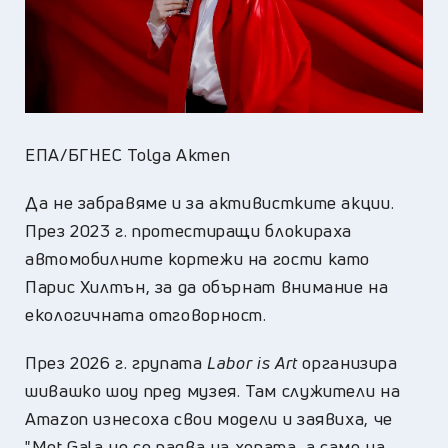
ЕПА/БГНЕС Tolga Akmen
Да не забравяме и за активистките акции.
През 2023 г. протестиращи блокираха
автомобилните кортежи на гости като
Парис Хилтън, за да обърнат внимание на
екологичната отговорност.
През 2026 г. групата
Labor is Art
организира
шивашко шоу пред музея. Там служители на
Amazon изнесоха свои модели и заявиха, че
"Met Gala не се радва на хората, а само на