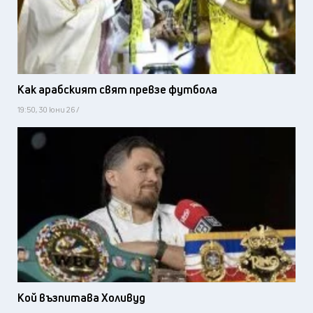
Как арабският свят превзе футбола
19:50, 30 юни 26 /
Кой възпитава Холивуд