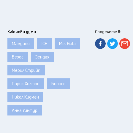
Ключови думи
Споделете в:
Мамдани
ICE
Met Gala
Безос
Зендая
Мерил Стрийп
Парис Хилтон
Бионсе
Никол Кидман
Анна Уинтур