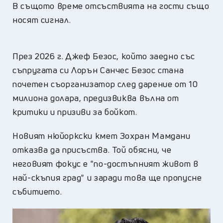
В същото време отсъствията на гости също
носят сигнал.
През 2026 г. Джеф Безос, който заедно със
съпругата си Лорън Санчес Безос стана
почетен съорганизатор след дарение от 10
милиона долара, предизвиква вълна от
критики и призиви за бойкот.
Новият нюйоркски кмет Зохран Мамдани
отказва да присъства. Той обясни, че
неговият фокус е "по-достъпният живот в
най-скъпия град" и заради това ще пропусне
събитието.