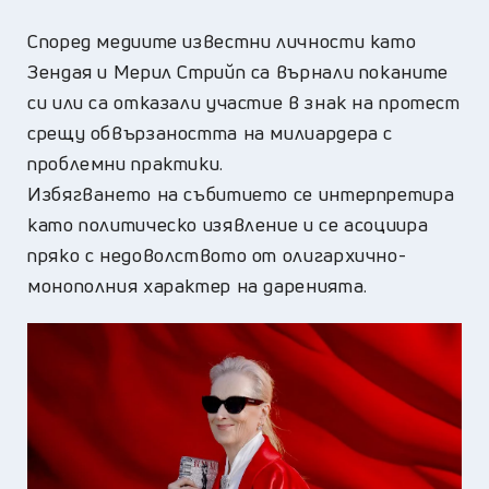
Според медиите известни личности като
Зендая и Мерил Стрийп са върнали поканите
си или са отказали участие в знак на протест
срещу обвързаността на милиардера с
проблемни практики.
Избягването на събитието се интерпретира
като политическо изявление и се асоциира
пряко с недоволството от олигархично-
монополния характер на даренията.