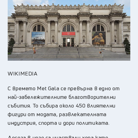
WIKIMEDIA
С времето Met Gala се превърна в едно от
най-забележителните благотворителни
събития. То събира около 450 влиятелни
фигури от модата, развлекателната
индустрия, спорта и дори политиката.
Досега в него са участвали хора като