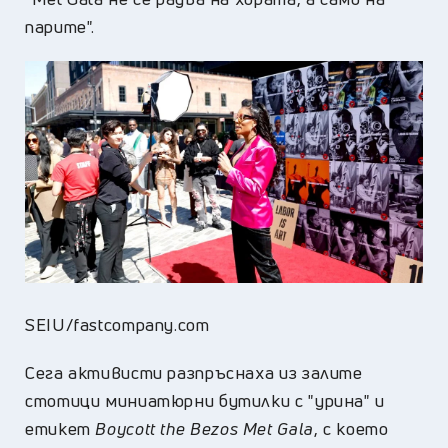
парите".
SEIU/fastcompany.com
Сега активисти разпръснаха из залите
стотици миниатюрни бутилки с "урина" и
етикет
Boycott the Bezos Met Gala
, с което