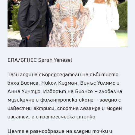
ЕПА/БГНЕС Sarah Yenesel
Тази година съпредседатели на събитието
бяха Бионсе, Никол Кидман, Винъс Уилямс и
Анна Уинтур. Изборът на Бионсе – глобална
музикална и филантропска икона – заедно с
известни актриси, спортна легенда и моден
издател, е стратегическа стъпка.
Целта е разнообразие на гледни точки и