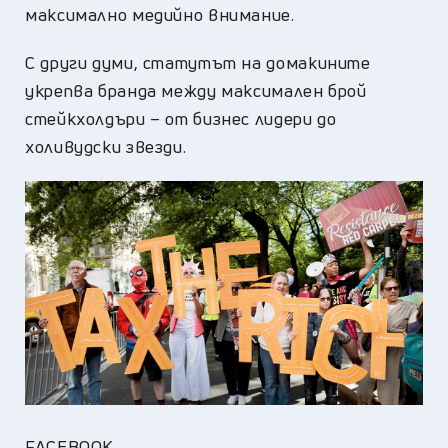
максимално медийно внимание.
С други думи, статутът на домакините
укрепва бранда между максимален брой
стейкхолдъри – от бизнес лидери до
холивудски звезди.
FACEBOOK