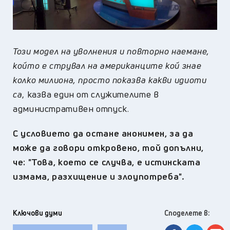
Т
ози модел на уволнения и повторно наемане,
който е струвал на американците кой знае
колко милион
а,
просто показва
какви
идиоти
са
, казва един от служителите в
административен отпуск.
С условието да остане анонимен, за да
може да говори откровено, той допълни,
че: "Това, което се случва, е истинската
измама, разхищение и злоупотреба"
.
Ключови думи
Споделете в: