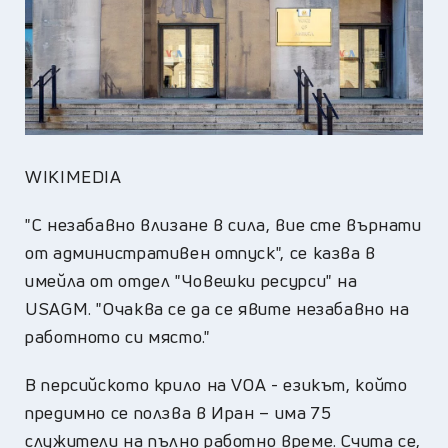
WIKIMEDIA
"С незабавно влизане в сила, вие сте върнати
от административен отпуск", се казва в
имейла от отдел "Човешки ресурси" на
USAGM. "Очаква се да се явите незабавно на
работното си място."
В персийското крило на VOA - езикът, който
предимно се ползва в Иран – има 75
служители на пълно работно време. Счита се,