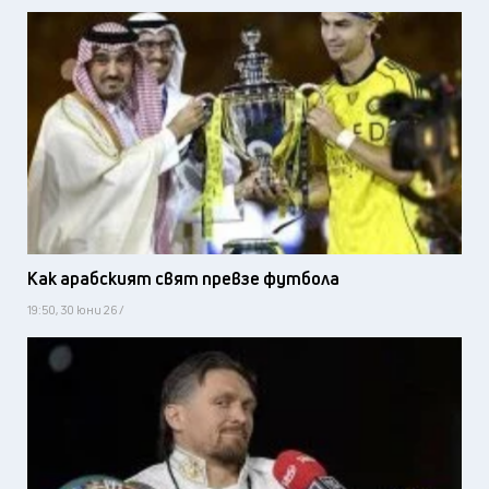
Как арабският свят превзе футбола
19:50, 30 юни 26 /