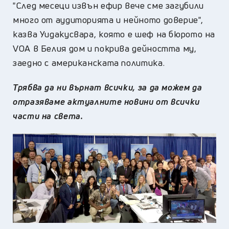
"След месеци извън ефир вече сме загубили
много от аудиторията и нейното доверие",
казва Уидакусвара, която е шеф на бюрото на
VOA в Белия дом и покрива дейността му,
заедно с американската политика.
Трябва да ни върнат всички, за да можем да
отразяваме актуалните новини от всички
части на света.