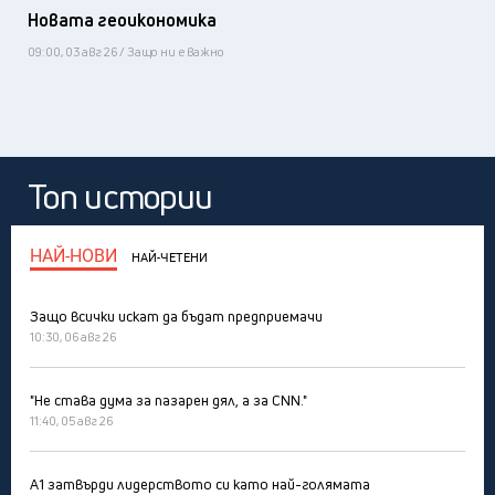
Новата геоикономика
09:00, 03 авг 26 / Защо ни е важно
Топ истории
НАЙ-НОВИ
НАЙ-ЧЕТЕНИ
Защо всички искат да бъдат предприемачи
10:30, 06 авг 26
"Не става дума за пазарен дял, а за CNN."
11:40, 05 авг 26
А1 затвърди лидерството си като най-голямата