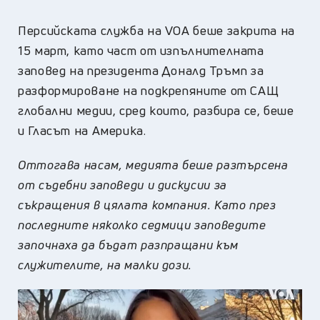
Персийската служба на VOA беше закрита на
15 март, като част от изпълнителната
заповед на президента Доналд Тръмп за
разформироване на подкрепяните от САЩ
глобални медии, сред които, разбира се, беше
и Гласът на Америка.
Оттогава насам, медията беше разтърсена
от съдебни заповеди и дискусии за
съкращения в цялата компания. Като през
последните няколко седмици заповедите
започнаха да бъдат разпращани към
служителите, на малки дози.