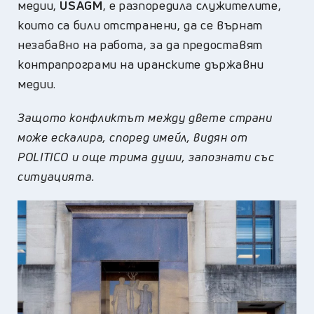
медии,
USAGM
, е разпоредила служителите,
които са били отстранени, да се върнат
незабавно на работа, за да предоставят
контрапрограми на иранските държавни
медии.
Защото
конфликтът между двете страни
може
ескалира, според имейл, видян от
POLITICO и
още
трима души, запознати със
ситуацията.