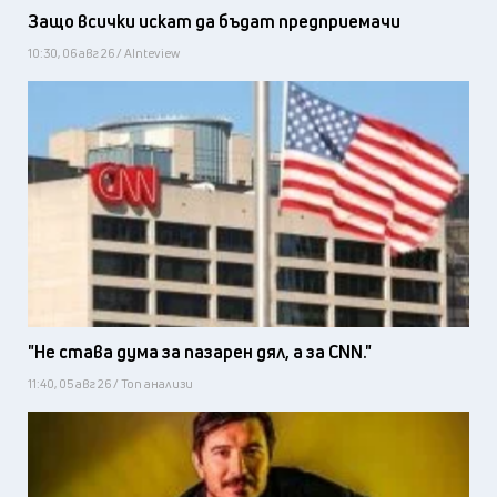
Защо всички искат да бъдат предприемачи
10:30, 06 авг 26 / AInteview
"Не става дума за пазарен дял, а за CNN."
11:40, 05 авг 26 / Топ анализи