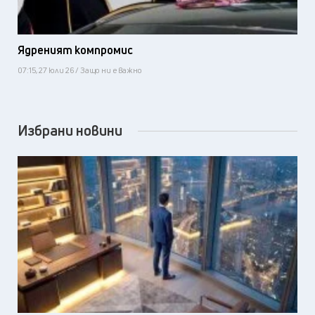
Ядреният компромис
07:15, 27 юли 26 / Защо ни е важно
Избрани новини