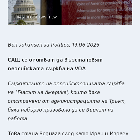
ЕПА/БГНЕС/SHAWN THEW
Ben Johansen за
Politico, 13.06.2025
САЩ се опитват да възстановят
персийската служба на VOA
Служителите на персийскоезичната служба
на "Гласът на Америка", които бяха
отстранени от администрацията на Тръмп,
бяха набързо призовани да се върнат на
работа.
Това стана веднага след като Иран и Израел