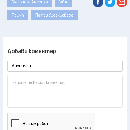
Гласът на Америка
VOA
Тръмп
Патси Уидакусвара
Добави коментар