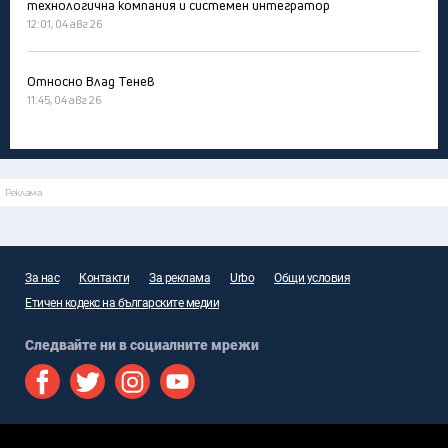
технологична компания и системен интегратор
12:01, 04 авг 26
Относно Влад Тенев
11:45, 04 авг 26
Реклама
За нас
Контакти
За реклама
Urbo
Общи условия
Етичен кодекс на българските медии
Следвайте ни в социалните мрежи