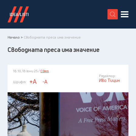
X
Начало >
Свободната преса има значение
Свободната преса има значение
18:10, 18 юни 25 /
Свят
Редактор:
Иво Тицин
+A
-A
Шрифт: