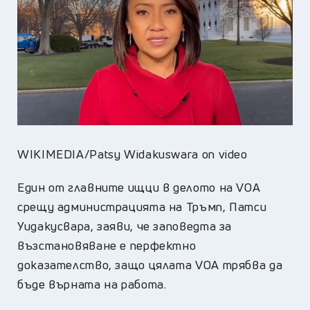
WIKIMEDIA/Patsy Widakuswara on video
Един от главните ищци в делото на VOA
срещу администрацията на Тръмп, Патси
Уидакусвара, заяви, че заповедта за
възстановяване е перфектно
доказателство, защо цялата VOA трябва да
бъде върната на работа.