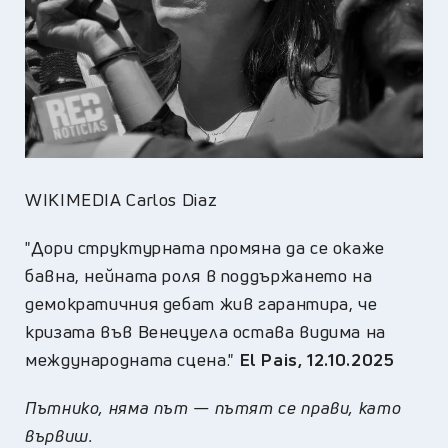
WIKIMEDIA Carlos Diaz
"Дори структурната промяна да се окаже
бавна, нейната роля в поддържането на
демократичния дебат жив гарантира, че
кризата във Венецуела остава видима на
международната сцена."
El Pais, 12.10.2025
Пътнико, няма път — пътят се прави, като
вървиш.