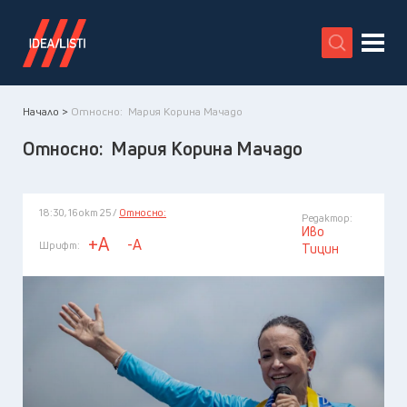
X
Начало >
Относно: Мария Корина Мачадо
Относно: Мария Корина Мачадо
18:30, 16 окт 25 /
Относно:
Редактор:
Иво
+A
-A
Шрифт:
Тицин