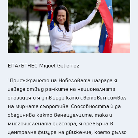
ЕПА/БГНЕС Miguel Gutierrez
"Присъждането на Нобеловата награда я
изведе отвъд рамките на националната
опозиция и я утвърди като световен символ
на мирната съпротива. Способността ѝ да
обединява както венецуелците, така и
многочислената диаспора, я превърна в
централна фигура на движение, което дълго