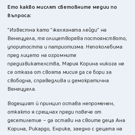
Ето какво мислят световните медии по
въпроса:
"Известна като "желязната лейди" на
Венецуела, тя олицетворява постоянството,
упоритостта и патриотизма. Непоколебима
пред лицето на огромните
предизвикателства, Мария Корина никога не
се отказа от своята мисия да се бори за
свободна, справедлива и демократична
Венецуела.
Водещият ѝ принцип остава непроменен,
откакто я срещнах преди повече от
десетилетие – да остави на своите деца Ана
Корина, Рикардо, Енрике, заедно с децата на