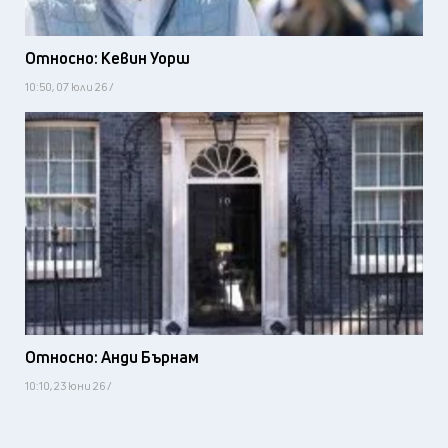
Относно: Кевин Уорш
10:50, 07 юли 26 /
Относно: Анди Бърнам
10:10, 23 юни 26 /