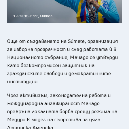
ЕПА/БГНЕС Henry Chirinos
Още от създаването на Súmate, организация
за изборна прозрачност и след работата ѝ в
Националното събрание, Мачадо се утвърди
като безкомпромисен защитник на
гражданските свободи и демократичните
институции.
Чрез активизъм, законодателна работа и
международна ангажираност Мачадо
превръна локалната борба срещу режима на
Мадуро в модел на съпротива за цяла
Латинска Америка.