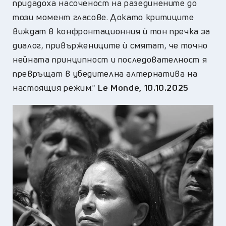
придадоха насоченост на разединените до
този момент гласове. Докато критиците
виждат в конфронтационния ѝ тон пречка за
диалог, привържениците ѝ смятат, че точно
нейната принципност и последователност я
превръщат в убедителна алтернатива на
настоящия режим."
Le Monde, 10.10.2025