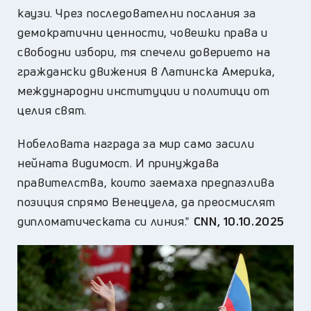
каузи. Чрез последователни послания за
демократични ценности, човешки права и
свободни избори, тя спечели доверието на
граждански движения в Латинска Америка,
международни институции и политици от
целия свят.
Нобеловата награда за мир само засили
нейната видимост. И принуждава
правителства, които заемаха предпазлива
позиция спрямо Венецуела, да преосмислят
дипломатическата си линия."
CNN, 10.10.2025