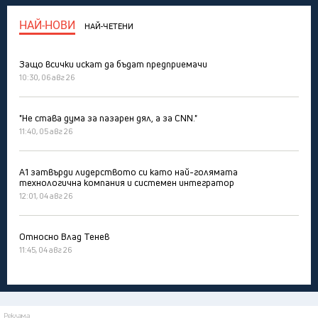
НАЙ-НОВИ
НАЙ-ЧЕТЕНИ
Защо всички искат да бъдат предприемачи
10:30, 06 авг 26
"Не става дума за пазарен дял, а за CNN."
11:40, 05 авг 26
А1 затвърди лидерството си като най-голямата
технологична компания и системен интегратор
12:01, 04 авг 26
Относно Влад Тенев
11:45, 04 авг 26
Реклама