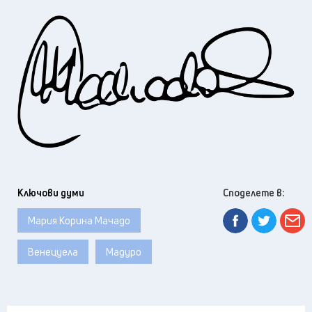
Ключови думи
Споделете в:
Мария Корина Мачадо
Венецуела
Мадуро