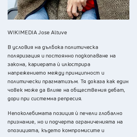
WIKIMEDIA Jose Altuve
В условия на дълбока политическа
поляризация и постоянно подкопаване на
закона, кариерата ѝ илюстрира
напрежението между принципност и
политически прагматизъм. Тя доказа как един
човек може да влияе на обществения дебат,
дори при системна репресия.
Непоколебимата позиция ѝ печели глобално
признание, но и подчерта ограниченията на
опозицията, където компромисите и