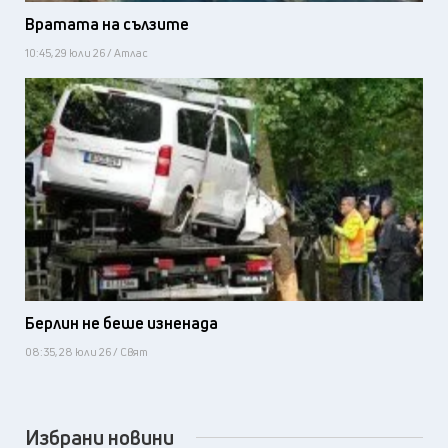
Вратата на сълзите
10:45, 29 юли 26 / Атлас
Берлин не беше изненада
08:35, 28 юли 26 / Свят
Избрани новини