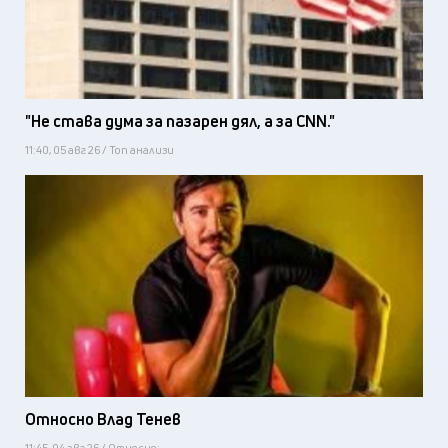
"Не става дума за пазарен дял, а за CNN."
11:40, 05 авг 26 / Топ анализи
Относно Влад Тенев
11:45, 04 авг 26 / Относно: