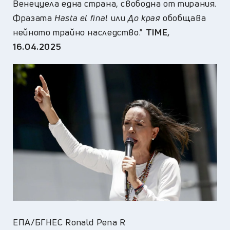
Венецуела една страна, свободна от тирания.
Фразата
H
asta el final
или
До края
обобщава
нейното трайно наследство."
TIME
,
16.04.2025
ЕПА/БГНЕС Ronald Pena R