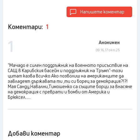
Напишете коментар
Коментари:
1
1
Анонимен
09:16, 17 окт 25
"Мачадо е силен поддръжник на военното присъствие на
САЩ в Карибския басейн и поддръжник на Тръмп"-този
цитат казва всичко.Ако позволиш на американците да
завладеят държавата ти ,ти си борец за демокрация?!?!
Мая Санду,Навални,Тимошенко са същите борци за внасяне
на демокрация с преврати и бомби от Америка и
Брюксел......
Добави коментар