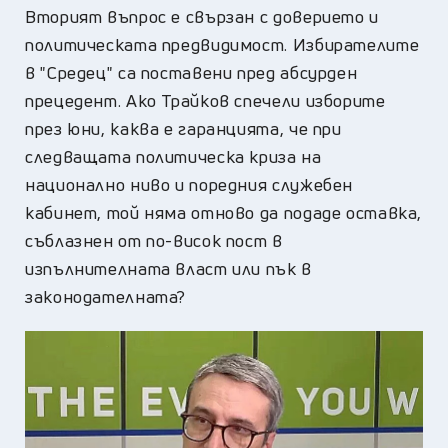
Вторият въпрос е свързан с доверието и
политическата предвидимост. Избирателите
в "Средец" са поставени пред абсурден
прецедент. Ако Трайков спечели изборите
през юни, каква е гаранцията, че при
следващата политическа криза на
национално ниво и поредния служебен
кабинет, той няма отново да подаде оставка,
съблазнен от по-висок пост в
изпълнителната власт или пък в
законодателната?