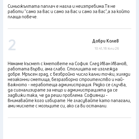
Синьожълтата паплач е нагла и неизтребима.Тя не
работи "само за вас и само за вас и само за вас",а за който
плаща повече.
2
Добри Колев
10:41, 18 юли 26
Нямаме късмет с кметовете на София. След Иван Иванов,
работата върви, ама слабо. Столицата не изглежда
добре. Мръсен град, с безбройно число кални точки, хиляди
незаконни сметища, безразборно строителство и най-
важното - неработеща администрация. Рядко се случва,
да сигнализирате за нещо и администрацията да се
задвижи така, че да реши проблема. Софиянци -
внимавайте кого избирате. Не гласувайте като папагали,
ами мислете с мозъците си, ако са ви останали.