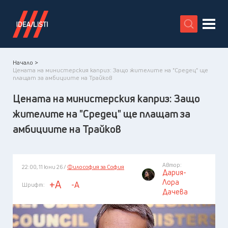
X
Начало >
Цената на министерския каприз: Защо жителите на "Средец" ще
плащат за амбициите на Трайков
Цената на министерския каприз: Защо
жителите на "Средец" ще плащат за
амбициите на Трайков
Автор:
22:00, 11 юни 26 /
Философия за София
Дария-
Лора
+A
-A
Шрифт:
Дачева