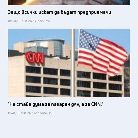
Защо всички искат да бъдат предприемачи
10:30, 06 авг 26 / AInteview
"Не става дума за пазарен дял, а за CNN."
11:40, 05 авг 26 / Топ анализи