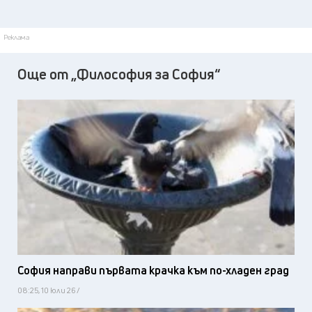
Реклама
Още от „Философия за София“
София направи първата крачка към по-хладен град
08:25, 10 юли 26 /