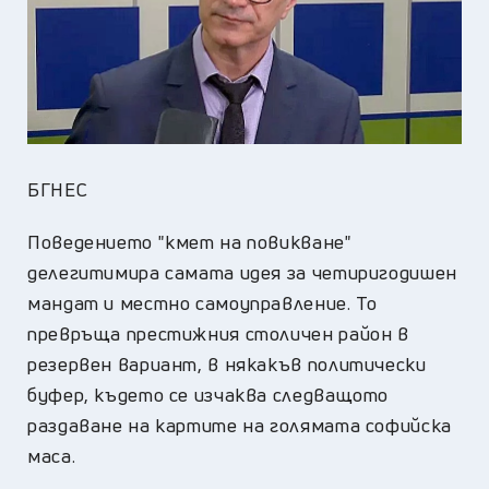
БГНЕС
Поведението "кмет на повикване"
делегитимира самата идея за четиригодишен
мандат и местно самоуправление. То
превръща престижния столичен район в
резервен вариант, в някакъв политически
буфер, където се изчаква следващото
раздаване на картите на голямата софийска
маса.