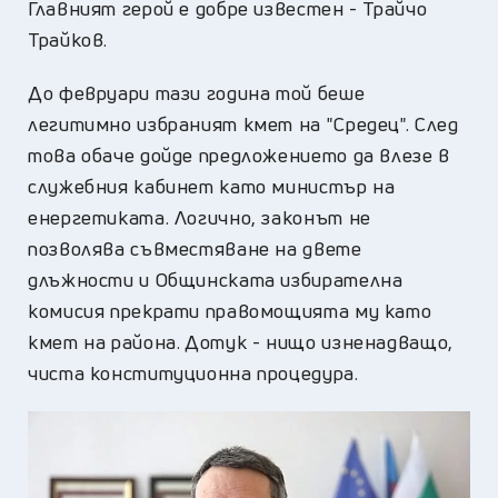
Главният герой е добре известен - Трайчо
Трайков.
До февруари тази година той беше
легитимно избраният кмет на "Средец". След
това обаче дойде предложението да влезе в
служебния кабинет като министър на
енергетиката. Логично, законът не
позволява съвместяване на двете
длъжности и Общинската избирателна
комисия прекрати правомощията му като
кмет на района. Дотук - нищо изненадващо,
чиста конституционна процедура.