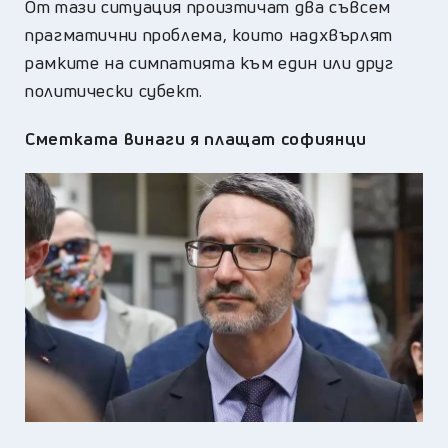
От тази ситуация произтичат два съвсем
прагматични проблема, които надхвърлят
рамките на симпатията към един или друг
политически субект.
Сметката винаги я плащат софиянци