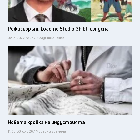
Режисьорът, когото Studio Ghibli изпусна
08:50, 02 авг 26 / Младите лъвове
Новата кройка на индустрията
11:00, 30 юли 26 / Модерни времена