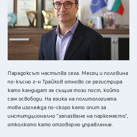
Парадоксът настъпва сега. Месец и половина
по-късно г-н Трайков отново се регистрира
като кандидат за същия този пост, който
сам освободи. На езика на политологията
това изглежда по-скоро като опит за
институционално "запазване на паркомясто",
отколкото като отговорно управление.