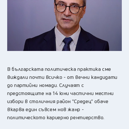
В българската политическа практика сме
виждали почти всичко - от вечни кандидати
до партийни номади. Случаят с
предстоящите на 14 юни частични местни
избори в столичния район "Средец" обаче
вкарва един съвсем нов жанр -
политическото кариерно рентиерство.