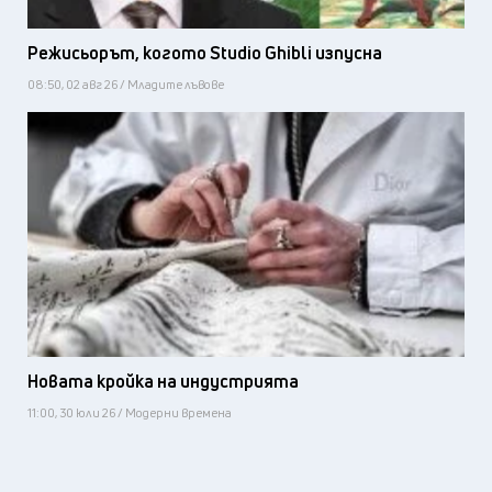
Режисьорът, когото Studio Ghibli изпусна
08:50, 02 авг 26 / Младите лъвове
Новата кройка на индустрията
11:00, 30 юли 26 / Модерни времена