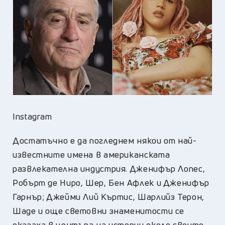
Instagram
Достатъчно е да погледнем някои от най-
известните имена в американската
развлекателна индустрия. Дженифър Лопес,
Робърт де Ниро, Шер, Бен Афлек и Дженифър
Гарнър; Джейми Лий Къртис, Шарлийз Терон,
Шаде и още световни знаменитости се
оказаха в центъра на истории около своите