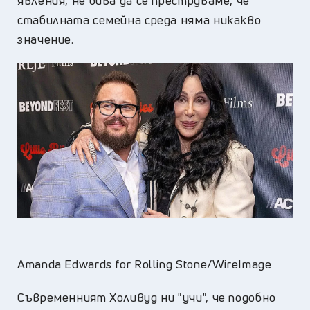
явления, не бива да се преструваме, че
стабилната семейна среда няма никакво
значение.
Amanda Edwards for Rolling Stone/WireImage
Съвременният Холивуд ни "учи", че подобно