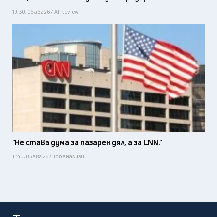
10:30, 06 авг 26 / AInteview
"Не става дума за пазарен дял, а за CNN."
11:40, 05 авг 26 / Топ анализи