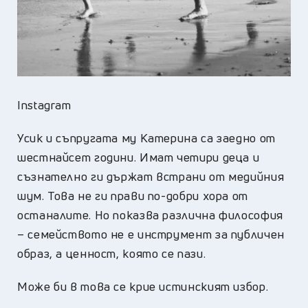
Instagram
Усик и съпругата му Катерина са заедно от
шестнайсет години. Имат четири деца и
съзнателно ги държат встрани от медийния
шум. Това не ги прави по-добри хора от
останалите. Но показва различна философия
– семейството не е инструмент за публичен
образ, а ценност, която се пази.
Може би в това се крие истинският избор.