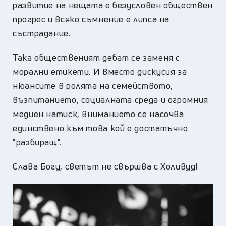
развитие на нещата е безусловен обществен
прогрес и всяко съмнение е липса на
състрадание.
Така общественият дебат се заменя с
морални етикети. И вместо дискусия за
нюансите в ролята на семейството,
възпитанието, социалната среда и огромния
медиен натиск, вниманието се насочва
единствено към това кой е достатъчно
"разбиращ".
Слава Богу, светът не свършва с Холивуд!