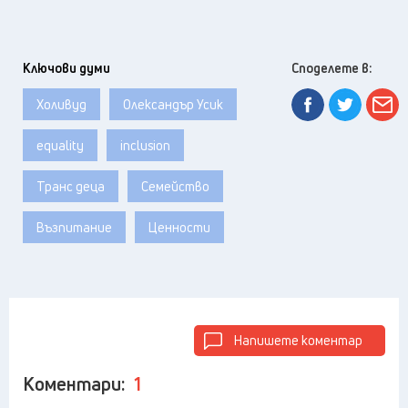
Ключови думи
Споделете в:
Холивуд
Олександър Усик
equality
inclusion
Транс деца
Семейство
Възпитание
Ценности
Напишете коментар
Коментари:
1