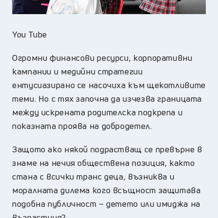
You Tube
Огромни финансови ресурси, корпоративни
кампании и медийни стратегии
ентусиазирано се насочиха към щекотливите
теми. Но с тях започна да изчезва границата
между искрената родителска подкрепа и
показната проява на добродетел.
Защото ако някой подрастващ се превърне в
знаме на нечия обществена позиция, както
стана с всички транс деца, възниква и
моралната дилема кого всъщност защитава
подобна публичност – детето или имиджа на
възрастния?