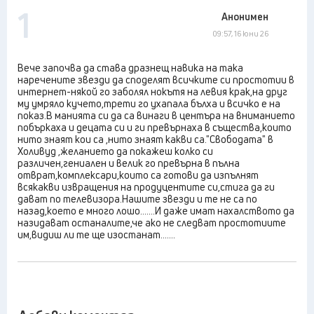
1
Анонимен
09:57, 16 юни 26
Вече започва да става дразнещ навика на така
наречените звезди да споделят всичките си простотии в
интернет-някой го заболял нокътя на левия крак,на друг
му умряло кучето,трети го ухапала бълха и всичко е на
показ.В манията си да са винаги в центъра на вниманието
побъркаха и децата си и ги превърнаха в същества,които
нито знаят кои са ,нито знаят какви са."Свободата" в
Холивуд ,желанието да покажеш колко си
различен,гениален и велик го превърна в пълна
отврат,комплексари,които са готови да изпълнят
всякакви извращения на продуцентите си,стига да ги
дават по телевизора.Нашите звезди и те не са по
назад,което е много лошо.......И даже имат нахалството да
назидават останалите,че ако не следват простотиите
им,видиш ли те ще изостанат.......