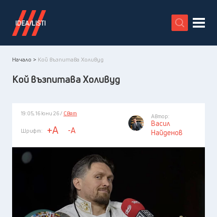
X
Начало >
Кой възпитава Холивуд
Кой възпитава Холивуд
19:05, 16 юни 26 /
Свят
Автор:
Васил
+A
-A
Шрифт:
Найденов