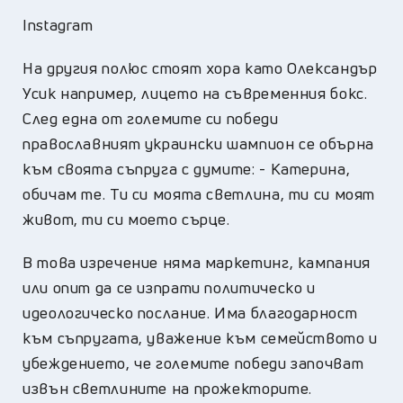
Instagram
На другия полюс стоят хора като Олександър
Усик например, лицето на съвременния бокс.
След една от големите си победи
православният украински шампион се обърна
към своята съпруга с думите: - Катерина,
обичам те. Ти си моята светлина, ти си моят
живот, ти си моето сърце.
В това изречение няма маркетинг, кампания
или опит да се изпрати политическо и
идеологическо послание. Има благодарност
към съпругата, уважение към семейството и
убеждението, че големите победи започват
извън светлините на прожекторите.