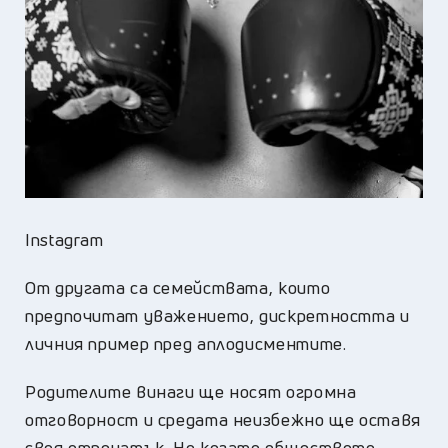
Instagram
От другата са семействата, които
предпочитат уважението, дискретността и
личния пример пред аплодисментите.
Родителите винаги ще носят огромна
отговорност и средата неизбежно ще оставя
своя отпечатък. Но когато обществото