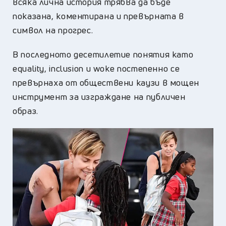
всяка лична история трябва да бъде
показана, коментирана и превърната в
символ на прогрес.
В последното десетилетие понятия като
equality, inclusion и woke постепенно се
превърнаха от обществени каузи в мощен
инструмент за изграждане на публичен
образ.