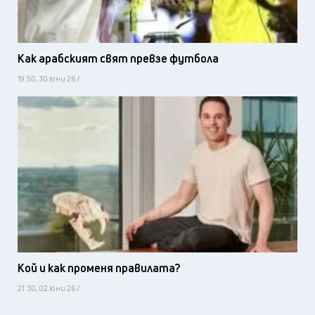
Как арабският свят превзе футбола
19:50, 30 юни 26 /
Кой и как променя правилата?
21:30, 02 юни 26 /