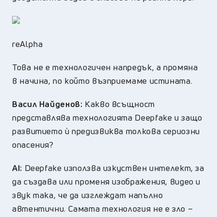
reAlpha
Това не е технологичен напредък, а промяна
в начина, по който възприемаме истината.
Васил Найденов:
Какво всъщност
представлява технологията Deepfake и защо
развитието ѝ предизвиква толкова сериозни
опасения?
AI:
Deepfake използва изкуствен интелект, за
да създава или променя изображения, видео и
звук така, че да изглеждат напълно
автентични. Самата технология не е зло –