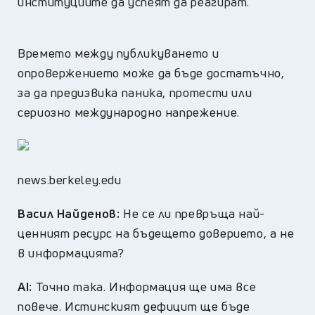
институциите да успеят да реагират.
Времето между публикуването и
опровержението може да бъде достатъчно,
за да предизвика паника, протести или
сериозно международно напрежение.
news.berkeley.edu
Васил Найденов:
Не се ли превръща най-
ценният ресурс на бъдещето доверието, а не
в информацията?
AI:
Точно така. Информация ще има все
повече. Истинският дефицит ще бъде