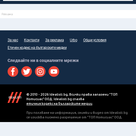
Реклама
За нас
Контакти
За реклама
Urbo
Общи условия
Етичен кодекс на българските медии
Следвайте ни в социалните мрежи
© 2010 - 2026 Idealisti.bg, Всички права запазени "ТОП
Нотисиас" ООД. Idealisti.bg спазва
етичния кодекс на българските медии
.
При ползване на информация, снимки и видео от Idealisti.bg
се изисква писмено разрешение от "ТОП Нотисиас" ООД.