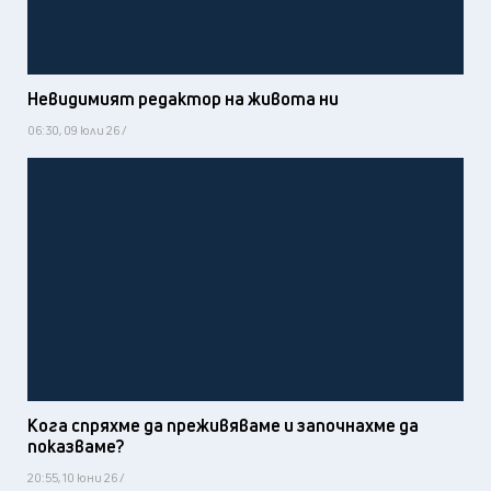
Невидимият редактор на живота ни
06:30, 09 юли 26 /
Кога спряхме да преживяваме и започнахме да
показваме?
20:55, 10 юни 26 /