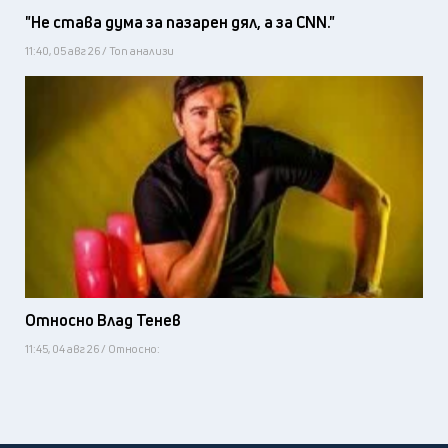
"Не става дума за пазарен дял, а за CNN."
11:40, 05 авг 26 / Топ анализи
Относно Влад Тенев
11:45, 04 авг 26 / Относно: