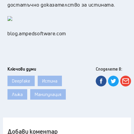
достатъчно доказателство за истината.
blog.ampedsoftware.com
Ключови думи
Споделете в:
Deepfake
Истина
Лъжа
Манипулация
Добави коментар