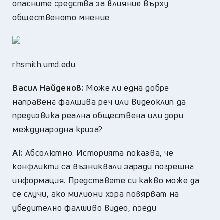
опасните средства за влияние върху
общественото мнение.
rhsmith.umd.edu
Васил Найденов:
Може ли една добре
направена фалшива реч или видеоклип да
предизвика реална обществена или дори
международна криза?
AI:
Абсолютно. Историята показва, че
конфликти са възниквали заради погрешна
информация. Представете си какво може да
се случи, ако милиони хора повярват на
убедително фалшиво видео, преди