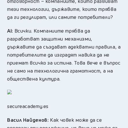
отговорност – компаниите, които развиват
тези технологии, държавите, които трябва
да ги регулират, или самите потребители?
AI:
Всички. Компаниите трябва да
разработват защитни механизми,
държавите да създават адекватни правила, а
потребителите да изградят навика да не
приемат всичко за истина. Това вече е въпрос
не само на технологична грамотност, а на
обществена култура.
secureacademy.es
Васил Найденов:
Как човек може да се
предпази при пположение, че вече не може да