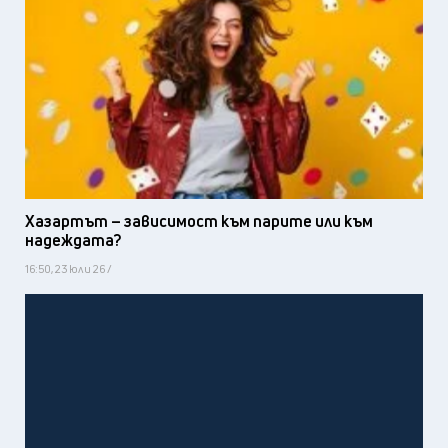
Хазартът – зависимост към парите или към
надеждата?
16:50, 23 юли 26 /