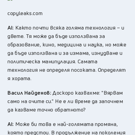
copyleaks.com
AI:
Както почти всяка голяма технология – и
двете. Тя може да бъде използвана за
образование, кино, медицина и наука, но може
да бъде използвана и за измама, изнудване и
политическа манипулация. Самата
технология не определя посоката. Определят
я хората.
Васил Найденов:
Доскоро казвахме: "Вярвам
само на очите си." Не е ли време да започнем
да казваме точно обратното?
AI:
Може би това е най-голямата промяна,
която предстои. В продължение на поколения