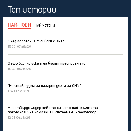
Топ истории
НАЙ-НОВИ
НАЙ-ЧЕТЕНИ
След последния съдийски сигнал
15:00, 07 авг 26
Защо всички искат да бъдат предприемачи
10:30, 06 авг 26
"Не става дума за пазарен дял, а за CNN."
11:40, 05 авг 26
А1 затвърди лидерството си като най-голямата
технологична компания и системен интегратор
12:01, 04 авг 26