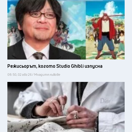
Режисьорът, когото Studio Ghibli изпусна
08:50, 02 авг 26 / Младите лъвове