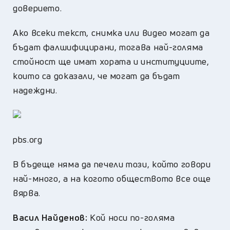
доверието.
Ако всеки текст, снимка или видео могат да
бъдат фалшифицирани, тогава най-голяма
стойност ще имат хората и институциите,
които са доказали, че могат да бъдат
надеждни.
pbs.org
В бъдеще няма да печели този, който говори
най-много, а на когото обществото все още
вярва.
Васил Найденов:
Кой носи по-голяма