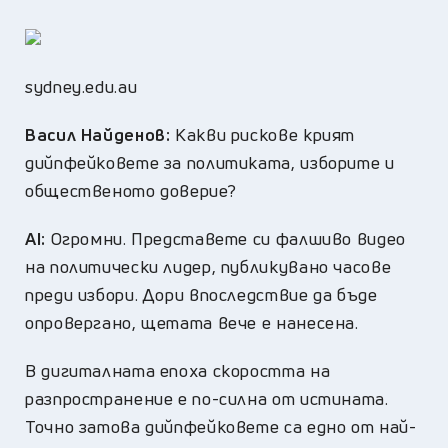
sydney.edu.au
Васил Найденов:
Какви рискове крият
дийпфейковете за политиката, изборите и
общественото доверие?
AI:
Огромни. Представете си фалшиво видео
на политически лидер, публикувано часове
преди избори. Дори впоследствие да бъде
опровергано, щетата вече е нанесена.
В дигиталната епоха скоростта на
разпространение е по-силна от истината.
Точно затова дийпфейковете са едно от най-