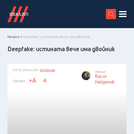
X
Начало >
Deepfake: истината вече има двойник
Deepfake: истината вече има двойник
03:10, 25 юни 26 /
AInteview
Автор:
Васил
+A
-A
Шрифт:
Найденов