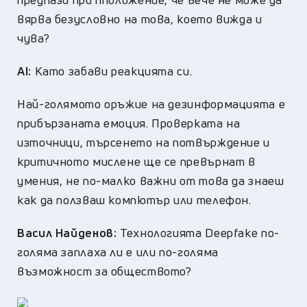
вярва безусловно на това, което вижда и
чува?
AI:
Като забави реакцията си.
Най-голямото оръжие на дезинформацията е
прибързаната емоция. Проверката на
източници, търсенето на потвърждение и
критичното мислене ще се превърнат в
умения, не по-малко важни от това да знаеш
как да ползваш компютър или телефон.
Васил Найденов:
Технологията Deepfake по-
голяма заплаха ли е или по-голяма
възможност за обществото?