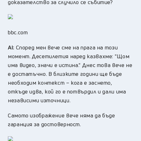
доказателство за случило се събитие?
bbc.com
AI:
Според мен вече сме на прага на този
момент. Десетилетия наред казвахме: "Щом
има видео, значи е истина." Днес това вече не
е достатъчно. В близките години ще бъде
необходим контекст – кога е заснето,
откъде идва, кой го е потвърдил и дали има
независими източници.
Самото изображение вече няма да бъде
гаранция за достоверност.