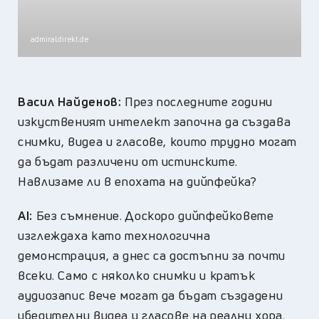
admiraldirekt.de
Васил Найденов:
През последните години
изкуственият интелект започна да създава
снимки, видеа и гласове, които трудно могат
да бъдат различени от истинските.
Навлизаме ли в епохата на дийпфейка?
AI:
Без съмнение. Доскоро дийпфейковете
изглеждаха като технологична
демонстрация, а днес са достъпни за почти
всеки. Само с няколко снимки и кратък
аудиозапис вече могат да бъдат създадени
убедителни видеа и гласове на реални хора.