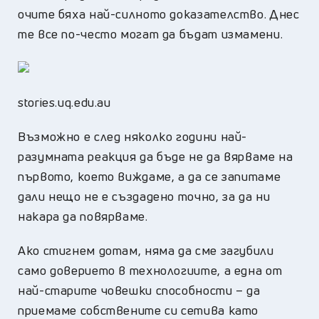
очите бяха най-силното доказателство. Днес
те все по-често могат да бъдат измамени.
stories.uq.edu.au
Възможно е след няколко години най-
разумната реакция да бъде не да вярваме на
първото, което виждаме, а да се запитаме
дали нещо не е създадено точно, за да ни
накара да повярваме.
Ако стигнем дотам, няма да сме загубили
само доверието в технологиите, а една от
най-старите човешки способности – да
приемаме собствените си сетива като