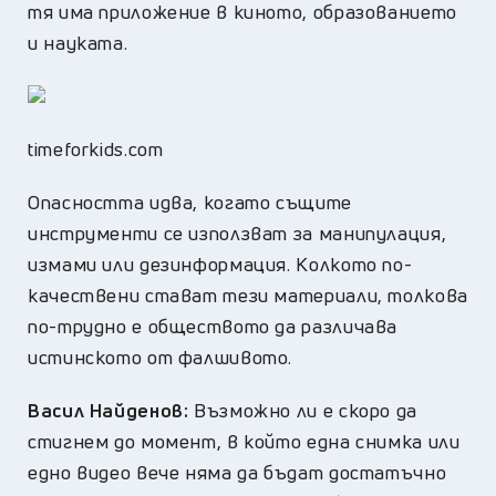
тя има приложение в киното, образованието
и науката.
timeforkids.com
Опасността идва, когато същите
инструменти се използват за манипулация,
измами или дезинформация. Колкото по-
качествени стават тези материали, толкова
по-трудно е обществото да различава
истинското от фалшивото.
Васил Найденов:
Възможно ли е скоро да
стигнем до момент, в който една снимка или
едно видео вече няма да бъдат достатъчно