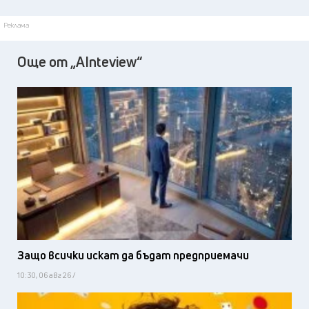
Реклама
Още от „AInteview“
Защо всички искат да бъдат предприемачи
10:30, 06 авг 26 /