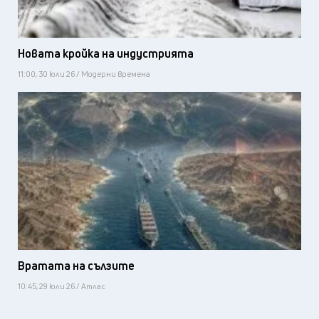
Новата кройка на индустрията
11:00, 30 юли 26 / Модерни времена
Вратата на сълзите
10:45, 29 юли 26 / Атлас