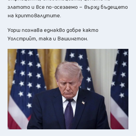
златото и все по-осезаемо – върху бъдещето
на криптовалутите.
Уорш познава еднакво добре както
Уолстрийт, така и Вашингтон.