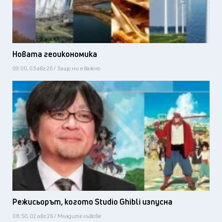
Новата геоикономика
09:00, 03 авг 26 / Защо ни е важно
Режисьорът, когото Studio Ghibli изпусна
08:50, 02 авг 26 / Младите лъвове