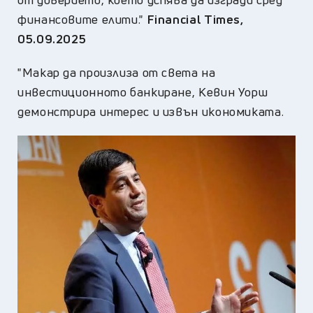
финансовите елити."
Financial Times,
05.09.2025
"Макар да произлиза от света на
инвестиционното банкиране, Кевин Уорш
демонстрира интерес и извън икономиката.