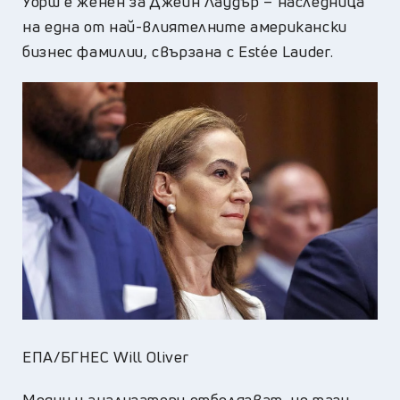
Уорш е женен за Джейн Лаудър – наследница
на една от най-влиятелните американски
бизнес фамилии, свързана с Estée Lauder.
ЕПА/БГНЕС Will Oliver
Медии и анализатори отбелязват, че тази