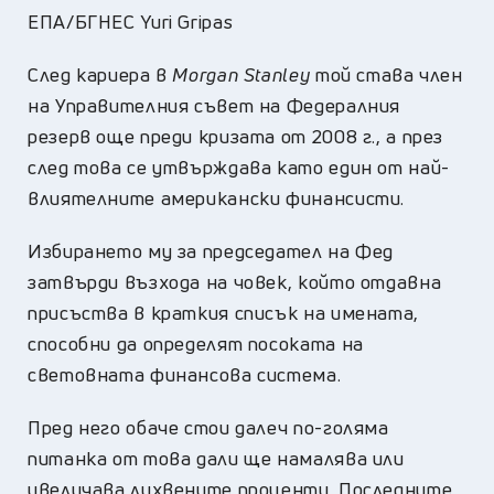
ЕПА/БГНЕС Yuri Gripas
След кариера в
Morgan Stanley
той става член
на Управителния съвет на Федералния
резерв още преди кризата от 2008 г., а през
след това се утвърждава като един от най-
влиятелните американски финансисти.
Избирането му за председател на Фед
затвърди възхода на човек, който отдавна
присъства в краткия списък на имената,
способни да определят посоката на
световната финансова система.
Пред него обаче стои далеч по-голяма
питанка от това дали ще намалява или
увеличава лихвените проценти. Последните