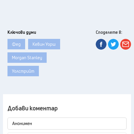
Ключови думи
Споделете в:
Фед
Кевин Уорш
Morgan Stanley
Уолстрийт
Добави коментар