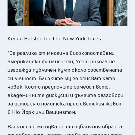
Kenny Holston for The New York Times
"За разлика от мнозина високопоставени
американски финансисти, Уорш никога не
изгражда публичен култ около собствената
си личност. Близките му го описват като
човек, който предпочита семейството,
академичните дискусии и дългите разговори
за история и политика пред светския живот
в Ню Йорк или Вашингтон.
Влиянието му идва не от публичния образ, а
от доверието, което успява да изгради сред