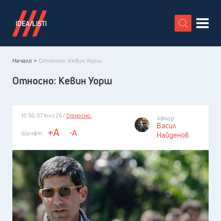
X
Начало >
Относно: Кевин Уорш
Относно: Кевин Уорш
10:50, 07 юли 26 /
Относно:
Автор:
Васил
+A
-A
Шрифт:
Найденов