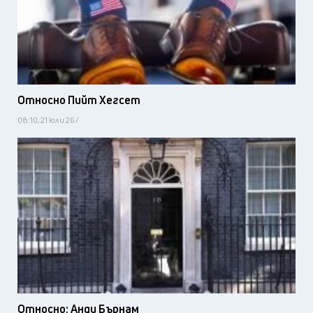
Относно Пийт Хегсет
08:10, 21 юли 26 /
Относно: Анди Бърнам