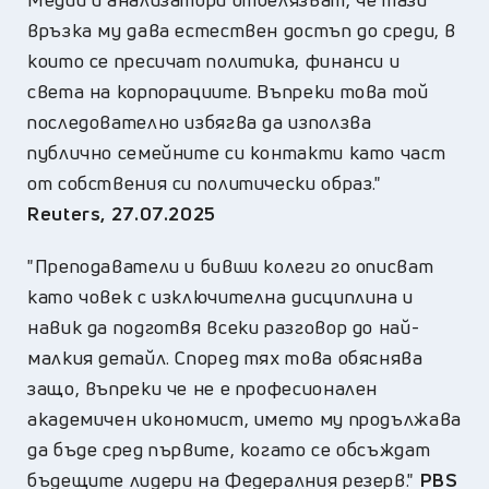
връзка му дава естествен достъп до среди, в
които се пресичат политика, финанси и
света на корпорациите. Въпреки това той
последователно избягва да използва
публично семейните си контакти като част
от собствения си политически образ."
Reuters, 27.07.2025
"Преподаватели и бивши колеги го описват
като човек с изключителна дисциплина и
навик да подготвя всеки разговор до най-
малкия детайл. Според тях това обяснява
защо, въпреки че не е професионален
академичен икономист, името му продължава
да бъде сред първите, когато се обсъждат
бъдещите лидери на Федералния резерв."
PBS