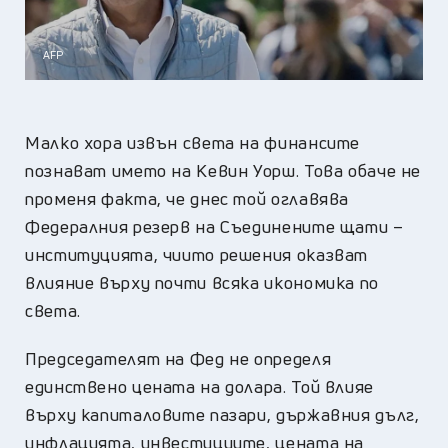
AFP
Малко хора извън света на финансите
познават името на Кевин Уорш. Това обаче не
променя факта, че днес той оглавява
Федералния резерв на Съединените щати –
институцията, чиито решения оказват
влияние върху почти всяка икономика по
света.
Председателят на Фед не определя
единствено цената на долара. Той влияе
върху капиталовите пазари, държавния дълг,
инфлацията, инвестициите, цената на