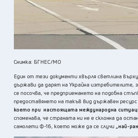
Снимка: БГНЕС/МО
Един от тези документи хвърля светлина върху
държави да дарят на Украйна изтребителите, з
се посочва, че предприемането на подобна стъп
предоставянето на такъв вид държавен ресурс 
което при настоящата международна ситуация
споменава, че страната ни не е склонна да ост
самолети Ф-16, което може да се случи
„най-ра