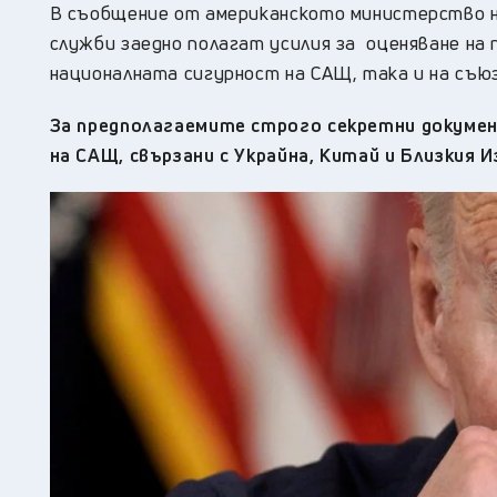
В съобщение от американското министерство н
служби заедно полагат усилия за оценяване на
националната сигурност на САЩ, така и на съю
За предполагаемите строго секретни докумен
на САЩ, свързани с Украйна, Китай и Близкия И