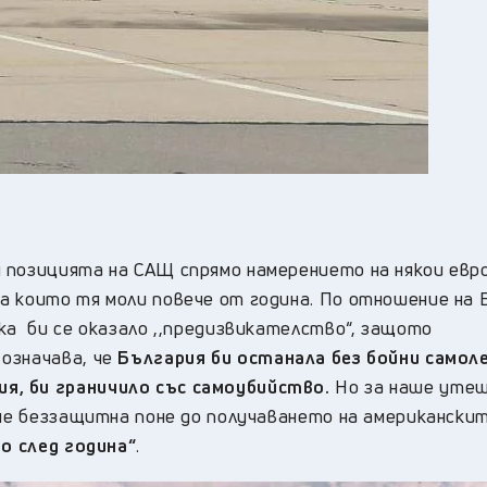
 позицията на САЩ спрямо намерението на някои евр
а които тя моли повече от година. По отношение на 
ка би се оказало ,,предизвикателство“, защото
означава, че
България би останала без бойни самол
, би граничило със самоубийство.
Но за наше утеш
ане беззащитна поне до получаването на американски
но след година“
.