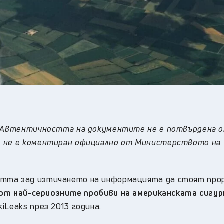
а. Автентичността на документите не е потвърдена 
е не е коментиран официално от Министерството на
стта зад изтичането на информацията да стоят про
от най-сериозните пробиви на американската сигу
iLeaks през 2013 година.