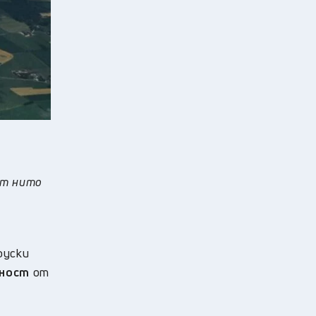
от нито
руски
рност
от