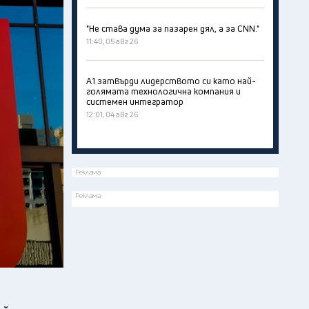
"Не става дума за пазарен дял, а за CNN."
11:40, 05 авг 26
А1 затвърди лидерството си като най-
голямата технологична компания и
системен интегратор
12:01, 04 авг 26
Реклама
Реклама