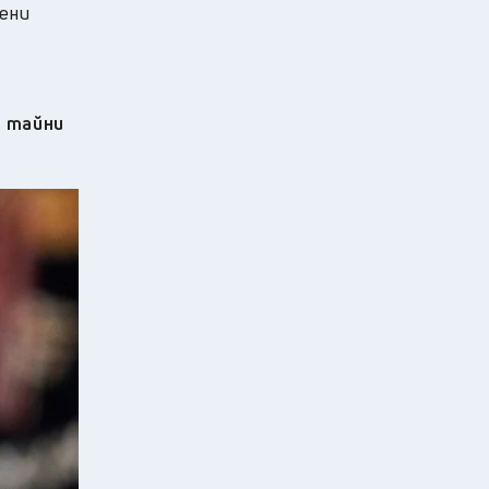
ени
и тайни