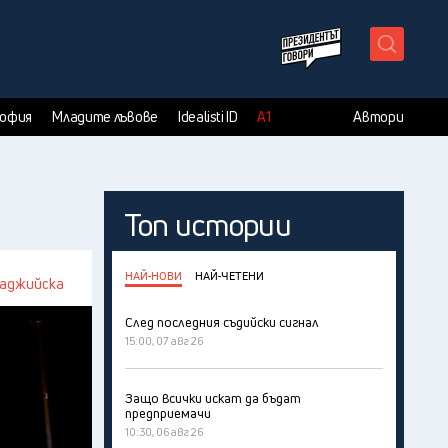
X
София
Младите лъвове
Idealisti ID
А1
Автори
Топ истории
НАЙ-НОВИ
НАЙ-ЧЕТЕНИ
баджийска
След последния съдийски сигнал
15:00, 07 авг 26
Защо всички искат да бъдат
предприемачи
10:30, 06 авг 26