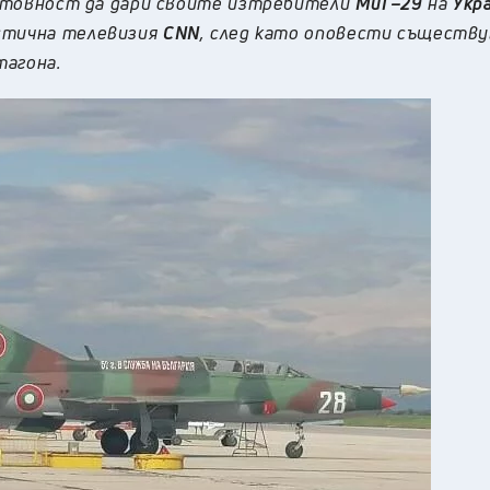
отовност да дари своите изтребители
МиГ–29
на
Укр
истична телевизия
CNN
, след като оповести съществ
тагона.