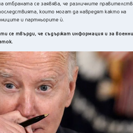
а отбраната се заявява, че различните правителств
 последствията, които могат да навредят както на
зниците и партньорите ѝ.
ти се твърди, че съдържат информация и за военн
зток.