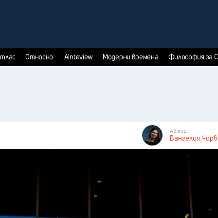
тлас
Относно:
AInteview
Модерни времена
Философия за 
Автор:
Вангелия Чор