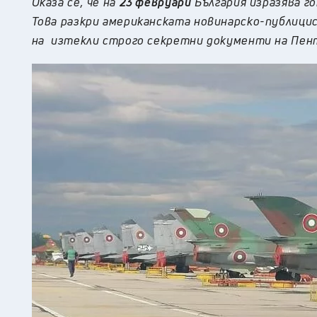
Оказа се, че на
23 февруари
България изразява г
Това разкри американската новинарско-публиц
на изтекли строго секретни документи на Пен