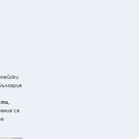
опейски
България
ети,
ение се
те