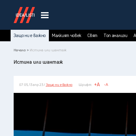
Защо ни е важно
Малкият човек
Свят
Топ анализи
А
Начало >
Истина или шантаж
Истина или шантаж
+A
-A
07:05, 13 апр 23 /
Защо ни е важно
Шрифт: