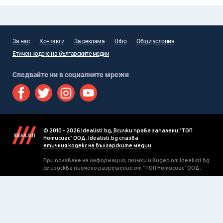
За нас
Контакти
За реклама
Urbo
Общи условия
Етичен кодекс на българските медии
Следвайте ни в социалните мрежи
© 2010 - 2026 Idealisti.bg, Всички права запазени "ТОП
Нотисиас" ООД. Idealisti.bg спазва
етичния кодекс на българските медии
.
При ползване на информация, снимки и видео от Idealisti.bg
се изисква писмено разрешение от "ТОП Нотисиас" ООД.