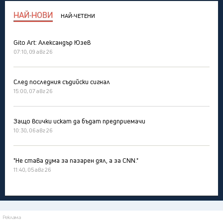
НАЙ-НОВИ
НАЙ-ЧЕТЕНИ
Gito Art: Александър Юзев
07:10, 09 авг 26
След последния съдийски сигнал
15:00, 07 авг 26
Защо всички искат да бъдат предприемачи
10:30, 06 авг 26
"Не става дума за пазарен дял, а за CNN."
11:40, 05 авг 26
Реклама