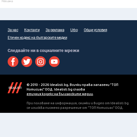
Реклама
За нас
Контакти
За реклама
Urbo
Общи условия
Етичен кодекс на българските медии
Следвайте ни в социалните мрежи
© 2010 - 2026 Idealisti.bg, Всички права запазени "ТОП
Нотисиас" ООД. Idealisti.bg спазва
етичния кодекс на българските медии
.
При ползване на информация, снимки и видео от Idealisti.bg
се изисква писмено разрешение от "ТОП Нотисиас" ООД.