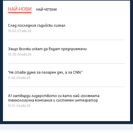
НАЙ-НОВИ
НАЙ-ЧЕТЕНИ
След последния съдийски сигнал
15:00, 07 авг 26
Защо всички искат да бъдат предприемачи
10:30, 06 авг 26
"Не става дума за пазарен дял, а за CNN."
11:40, 05 авг 26
А1 затвърди лидерството си като най-голямата
технологична компания и системен интегратор
12:01, 04 авг 26