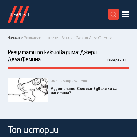
X
Начало >
Резултати по ключова дума "Джери Дела Фемина"
Резултати по ключова дума:
Джери
Дела Фемина
Намерени 1
06:40, 25 апр 23 / Свят
Лудетините. Съществували ли са
наистина?
Топ истории