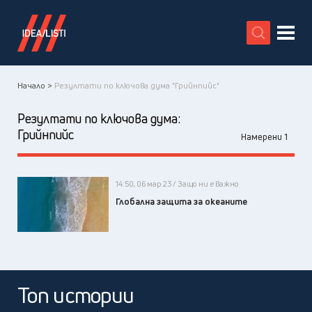
X
Начало >
Резултати по ключова дума "Грийнпийс"
Резултати по ключова дума:
Грийнпийс
Намерени 1
14:50, 06 мар 23 / Защо ни е важно
Глобална защита за океаните
Топ истории