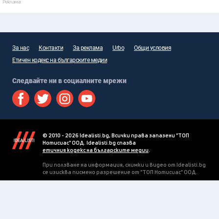
Реклама
За нас
Контакти
За реклама
Urbo
Общи условия
Етичен кодекс на българските медии
Следвайте ни в социалните мрежи
© 2010 - 2026 Idealisti.bg, Всички права запазени "ТОП
Нотисиас" ООД. Idealisti.bg спазва
етичния кодекс на българските медии
.
При ползване на информация, снимки и видео от Idealisti.bg
се изисква писмено разрешение от "ТОП Нотисиас" ООД.