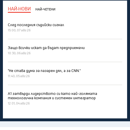
НАЙ-НОВИ
НАЙ-ЧЕТЕНИ
След последния съдийски сигнал
15:00, 07 авг 26
Защо всички искат да бъдат предприемачи
10:30, 06 авг 26
"Не става дума за пазарен дял, а за CNN."
11:40, 05 авг 26
А1 затвърди лидерството си като най-голямата
технологична компания и системен интегратор
12:01, 04 авг 26