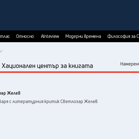
тлас
Относно:
AInteview
Модерни времена
Философия за 
а"
:
Намерени
Хационален център за книгата
зар Желев
оваря с литературния критик Светлозар Желев