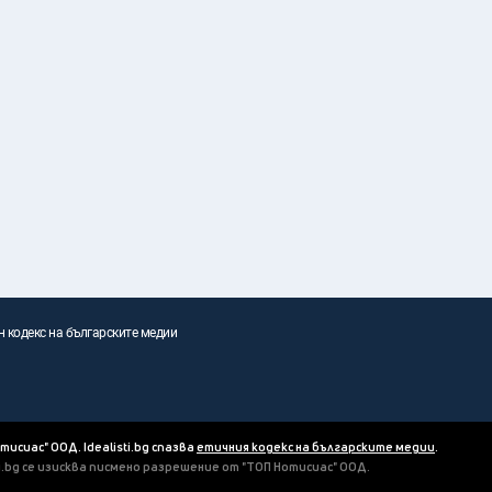
н кодекс на българските медии
отисиас" ООД. Idealisti.bg спазва
етичния кодекс на българските медии
.
ti.bg се изисква писмено разрешение от "ТОП Нотисиас" ООД.