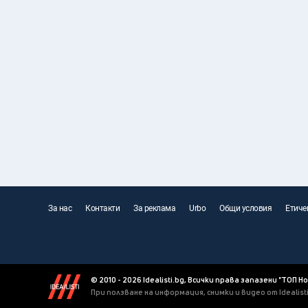
За нас
Контакти
За реклама
Urbo
Общи условия
Етиче
© 2010 - 2026 Idealisti.bg, Всички права запазени "ТОП Н
При ползване на информация, снимки и видео от Idealis