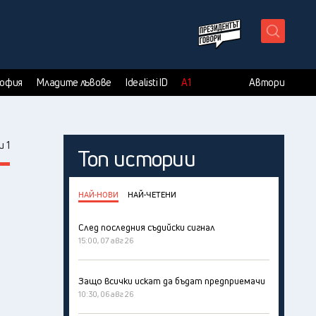
X
София
Младите лъвове
Idealisti ID
А1
Автори
 1
Топ истории
НАЙ-НОВИ
НАЙ-ЧЕТЕНИ
След последния съдийски сигнал
15:00, 07 авг 26
Защо всички искат да бъдат предприемачи
10:30, 06 авг 26