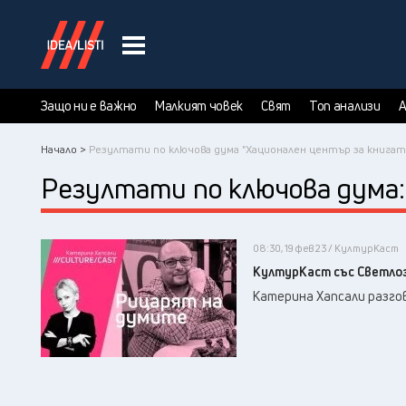
Защо ни е важно
Малкият човек
Свят
Топ анализи
А
Начало >
Резултати по ключова дума "Хационален център за книгат
Резултати по ключова дума
08:30, 19 фев 23 / КултурКаст
КултурКаст със Светло
Катерина Хапсали разг