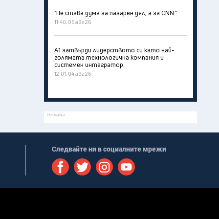
"Не става дума за пазарен дял, а за CNN."
11:40, 05 авг 26
А1 затвърди лидерството си като най-
голямата технологична компания и
системен интегратор
12:01, 04 авг 26
Реклама
Следвайте ни в социалните мрежи