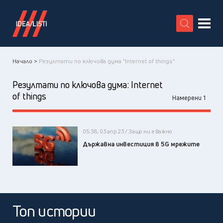
X
Начало >
Резултати по ключова дума "Internet of things"
Резултати по ключова дума:
Internet
of things
Намерени 1
05:38, 03 апр 23 / Защо ни е важно
Държавна инвестиция в 5G мрежите
Топ истории