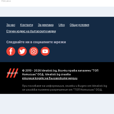
Реклама
За нас
Контакти
За реклама
Urbo
Общи условия
Етичен кодекс на българските медии
Следвайте ни в социалните мрежи
© 2010 - 2026 Idealisti.bg, Всички права запазени "ТОП
Нотисиас" ООД. Idealisti.bg спазва
етичния кодекс на българските медии
.
При ползване на информация, снимки и видео от Idealisti.bg
се изисква писмено разрешение от "ТОП Нотисиас" ООД.