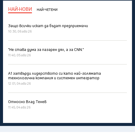
НАЙ-НОВИ
НАЙ-ЧЕТЕНИ
Защо всички искат да бъдат предприемачи
10:30, 06 авг 26
"Не става дума за пазарен дял, а за CNN."
11:40, 05 авг 26
А1 затвърди лидерството си като най-голямата
технологична компания и системен интегратор
12:01, 04 авг 26
Относно Влад Тенев
11:45, 04 авг 26