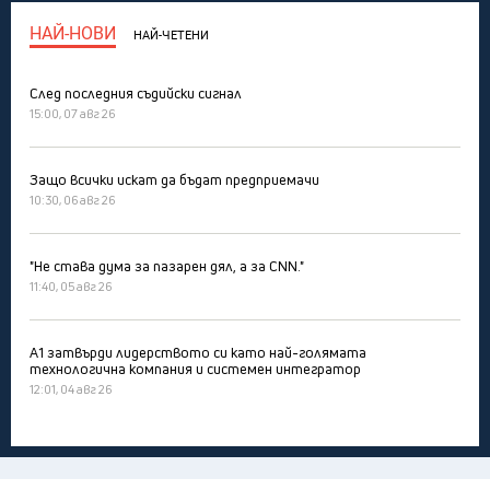
НАЙ-НОВИ
НАЙ-ЧЕТЕНИ
След последния съдийски сигнал
15:00, 07 авг 26
Защо всички искат да бъдат предприемачи
10:30, 06 авг 26
"Не става дума за пазарен дял, а за CNN."
11:40, 05 авг 26
А1 затвърди лидерството си като най-голямата
технологична компания и системен интегратор
12:01, 04 авг 26