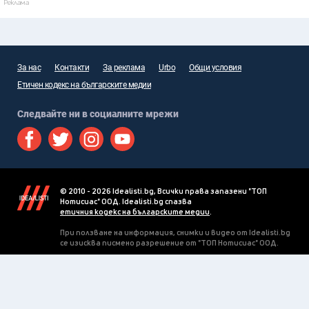
Реклама
За нас
Контакти
За реклама
Urbo
Общи условия
Етичен кодекс на българските медии
Следвайте ни в социалните мрежи
© 2010 - 2026 Idealisti.bg, Всички права запазени "ТОП
Нотисиас" ООД. Idealisti.bg спазва
етичния кодекс на българските медии
.
При ползване на информация, снимки и видео от Idealisti.bg
се изисква писмено разрешение от "ТОП Нотисиас" ООД.