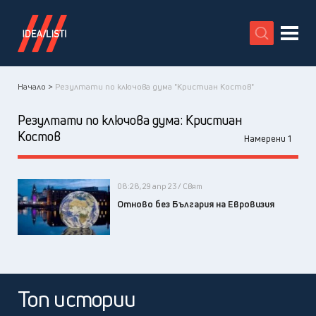
X
Начало >
Резултати по ключова дума "Кристиан Костов"
Резултати по ключова дума:
Кристиан
Костов
Намерени 1
08:28, 29 апр 23 / Свят
Отново без България на Евровизия
Топ истории